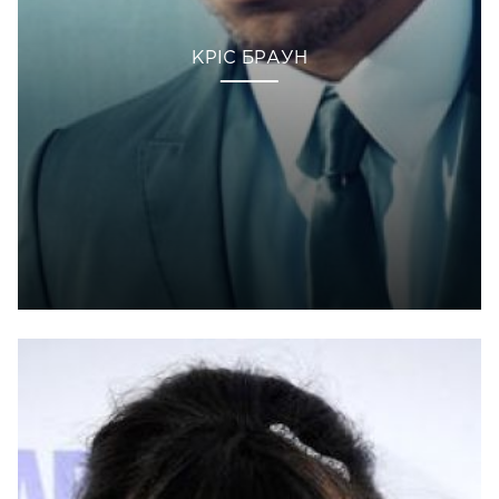
КРІС БРАУН