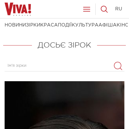
RU
НОВИНИ
ЗІРКИ
КРАСА
ПОДІЇ
КУЛЬТУРА
АФІША
КІНО
ДОСЬЄ ЗІРОК