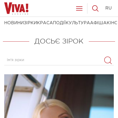
RU
НОВИНИ
ЗІРКИ
КРАСА
ПОДІЇ
КУЛЬТУРА
АФІША
КІНО
ДОСЬЄ ЗІРОК