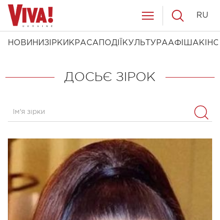
RU
НОВИНИ
ЗІРКИ
КРАСА
ПОДІЇ
КУЛЬТУРА
АФІША
КІНО
ДОСЬЄ ЗІРОК