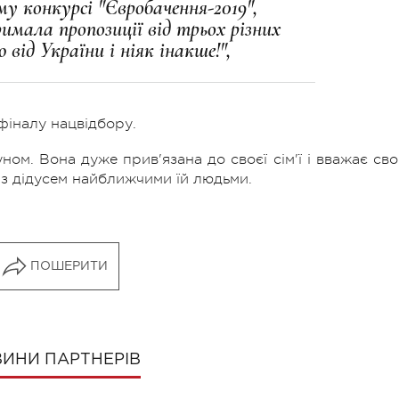
му конкурсі "Євробачення-2019",
имала пропозиції від трьох різних
 від України і ніяк інакше!",
 фіналу нацвідбору.
. Вона дуже прив'язана до своєї сім'ї і вважає сво
 з дідусем найближчими їй людьми.
ПОШЕРИТИ
ИНИ ПАРТНЕРІВ