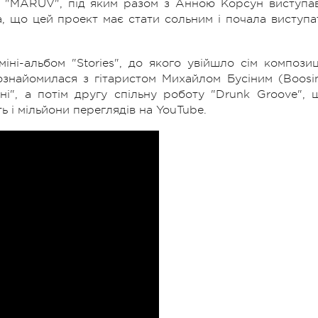
м "MARUV", під яким разом з Анною Корсун виступав
а, що цей проект має стати сольним і почала виступа
іні-альбом "Stories", до якого увійшло сім композиц
знайомилася з гітаристом Михайлом Бусіним (Boosin
і", а потім другу спільну роботу "Drunk Groove", 
і мільйони переглядів на YouTube.