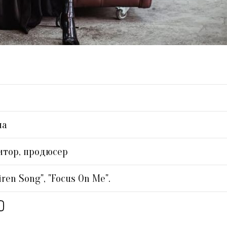
на
итор, продюсер
iren Song", "Focus On Me".