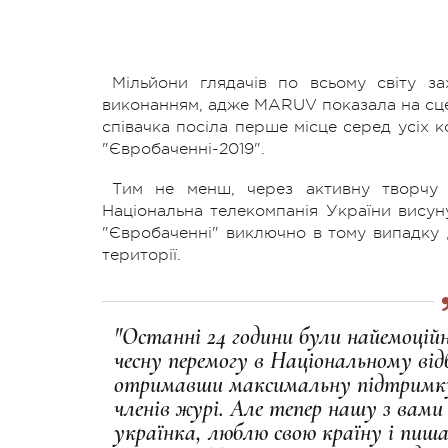
Мільйони глядачів по всьому світу з
виконанням, адже MARUV показала на сце
співачка посіла перше місце серед усіх 
"Євробаченні-2019".
Тим не менш, через активну творчу т
Національна телекомпанія України висун
"Євробаченні" виключно в тому випадку ,
території.
"Останні 24 години були найемоцій
чесну перемогу в Національному відб
отримавши максимальну підтримку в
членів журі. Але тепер нашу з вами 
українка, люблю свою країну і пи