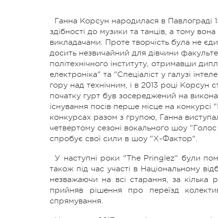
Ганна Корсун народилася в Павлограді 15
здібності до музики та танців, а тому вона
викладачами. Проте творчість була не єди
досить незвичайний для дівчини факульт
політехнічного інституту, отримавши дипл
електроніка" та "Спеціаліст у галузі інте
гору над технічним, і в 2013 році Корсун 
початку гурт був зосереджений на виконанн
існування посів перше місце на конкурсі 
конкурсах разом з групою, Ганна виступала
четвертому сезоні вокального шоу "Голос 
спробує свої сили в шоу "Х-Фактор".
У наступні роки "The Pringlez" були пом
також під час участі в Національному відб
незважаючи на всі старання, за кілька 
прийняв рішення про переїзд колекти
спрямування.