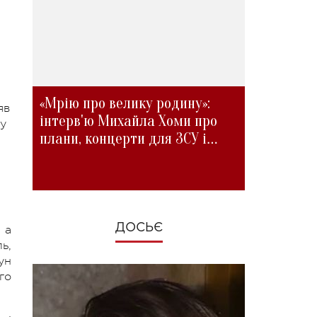
«Мрію про велику родину»:
яв
інтерв'ю Михайла Хоми про
му
плани, концерти для ЗСУ і
зміни під час війни
ДОСЬЄ
 а
ь,
ун
го