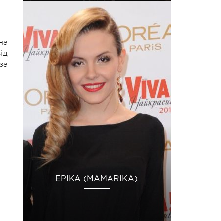
на
ід
за
ЕРІКА (MAMARIKA)