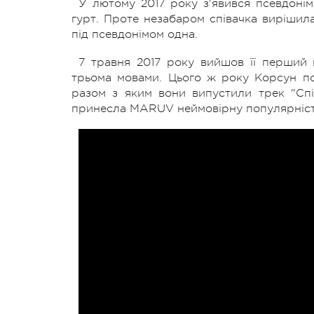
У лютому 2017 року з'явився псевдоні
гурт. Проте незабаром співачка вирішил
під псевдонімом одна.
7 травня 2017 року вийшов її перший м
трьома мовами. Цього ж року Корсун по
разом з яким вони випустили трек "Спін
принесла MARUV неймовірну популярність 