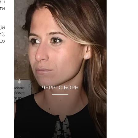
 і
ти
ій
),
що
ЧЕРРІ СІБОРН