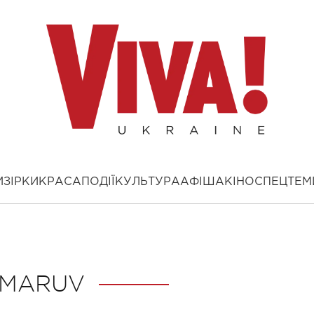
И
ЗІРКИ
КРАСА
ПОДІЇ
КУЛЬТУРА
АФІША
КІНО
СПЕЦТЕМ
MARUV