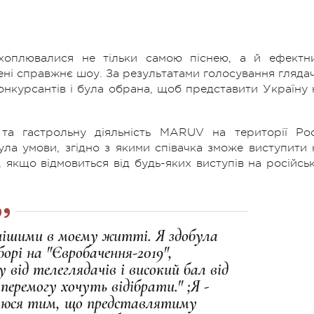
ахоплювалися не тільки самою піснею, а й ефектн
ні справжнє шоу. За результатами голосування глядач
конкурсантів і була обрана, щоб представити Україну 
а гастрольну діяльність MARUV на території Росі
ула умови, згідно з якими співачка зможе виступити 
 якщо відмовиться від будь-яких виступів на російськ
нішими в моєму житті. Я здобула
орі на "Євробачення-2019",
ід телеглядачів і високий бал від
перемогу хочуть відібрати." ;Я -
шаюся тим, що представлятиму