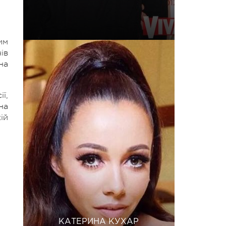
им
ів
на
ї,
на
ій
КАТЕРИНА КУХАР