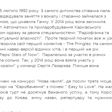
 лютого 1992 року. З самого дитинства співачка мала
 відвідувала заняття з вокалу і старанно займалася з
ною, що цікавила Ганну. У 2014 році вона закінчила
ет Автоматики та приладобудування Харківського
ом одразу за двома спеціальностями: "Радіофізика та
лектуальної власності". Проте творчий початок все ж уз
створила свій перший колектив - The Pringlez. На само
і кавер-версій відомих хітів, і в перший же рік
"Pepsi Stars of Now". Паралельно за участю в різних
 сольно. Так, у 2014 році вона взяла участь у
країни" у команді Сергія Лазарєва. Пізніше вона
ічені на конкурсі "Нова хвиля", де посіли третє місце,
орі на "Євробачення" з піснею " Easy to Love". На жал
років гурт не досягнув бажаного успіху, а тому Корс
ву до Києва, зміну назви, репертуару та музично