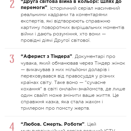
“Друга світова війна в кольорі: Шлях до
перемоги”
. Історичний серіал насичений
реальними кадрами та коментарями
експертів, які відтворюють справжню
картину поворотних вирішальних моментів
війни і дають розуміння, хто вони —
провідні діячі Другої світової.
. Документарі про
“Аферист з Тіндера”
чувака, який обманював через Тіндер жінок
— викачував з них мільйони доларів і
переховувався від правосуддя у різних
країнах світу. Таке воно — "сучасне
кохання" в світі онлайн-знайомств, де лише
один свайп може змінити ваше життя. Це
справжня казка, яка стала жахом і
трилером про помсту жертв.
. Цей
“Любов. Смерть. Роботи”
мультиплікаційний серіал ведучий ICTV