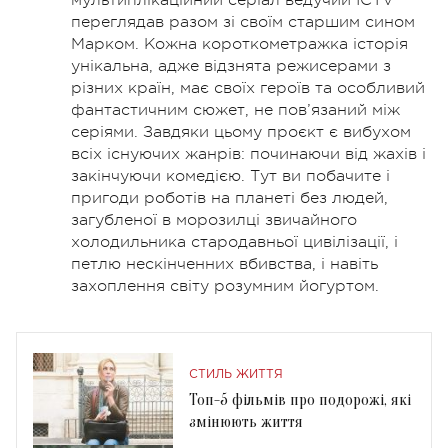
переглядав разом зі своїм старшим сином
Марком. Кожна короткометражка історія
унікальна, адже відзнята режисерами з
різних країн, має своїх героїв та особливий
фантастичним сюжет, не пов’язаний між
серіями. Завдяки цьому проєкт є вибухом
всіх існуючих жанрів: починаючи від жахів і
закінчуючи комедією. Тут ви побачите і
пригоди роботів на планеті без людей,
загубленої в морозилці звичайного
холодильника стародавньої цивілізації, і
петлю нескінченних вбивства, і навіть
захоплення світу розумним йогуртом.
СТИЛЬ ЖИТТЯ
Топ-5 фільмів про подорожі, які
змінюють життя