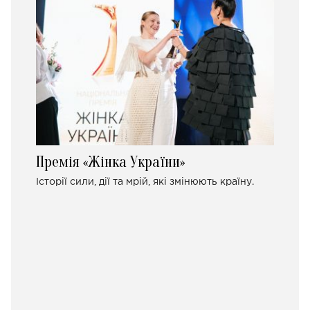
Премія «Жінка України»
Історії сили, дії та мрій, які змінюють країну.