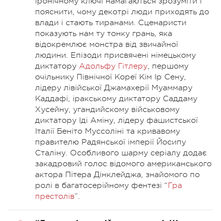
іронічному ключі намагаються зрозуміти і
пояснити, чому декотрі люди приходять до
влади і стають тиранами. Сценаристи
показують нам ту тонку грань, яка
відокремлює монстра від звичайної
людини. Епізоди присвячені німецькому
диктатору
Адольфу Гітлеру
, першому
очільнику Північної Кореї Кім Ір Сену,
лідеру лівійської Джамахерії Муаммару
Каддафі, іракському диктатору Саддаму
Хусейну, угандийскому військовому
диктатору Іді Аміну, лідеру фашистської
Італії Беніто Муссоліні та кривавому
правителю Радянської імперії Йосипу
Сталіну. Особливого шарму серіалу додає
закадровий голос відомого американського
актора Пітера Дінклейджа, знайомого по
ролі в багатосерійному фентезі “
Гра
престолів
”.