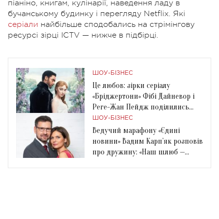
піаніно, книгам, кулінарії, наведення ладу в
бучанському будинку і перегляду Netflix. Які
серіали
найбільше сподобались на стрімінгову
ресурсі зірці ICTV — нижче в підбірці.
ШОУ-БІЗНЕС
Це любов: зірки серіалу
«Бріджертони» Фібі Дайневор і
Реге-Жан Пейдж поділились
рідкісним фото
ШОУ-БІЗНЕС
Ведучий марафону «Єдині
новини» Вадим Карп’як розповів
про дружину: «Наш шлюб —
ідеальний»