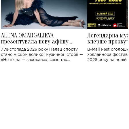
ALENA OMARGALIEVA
Легендарна му
презентувала нову афішу
вперше прозвуч
великого концерту в Палаці
Україні: де від
7 листопада 2026 року Палац спорту
B-Mall Fest оголош
спорту
стане місцем великої музичної історії —
хедлайнера фестива
«Не пʼяна — закохана», саме так
2026 року на новій т
символічно названо майбутній концерт
stage відбудеться у
ALENA OMARGALIEVA.
ENIGMA VOICES' OR