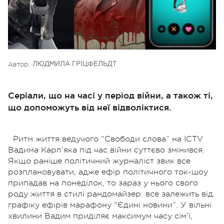
Автор:
ЛЮДМИЛА ГРІЦФЕЛЬДТ
Серіали, що на часі у період війни, а також ті,
що допоможуть від неї відволіктися.
Ритм життя ведучого “Свободи слова” на ICTV
Вадима Карп’яка під час війни суттєво змінився.
Якщо раніше політичний журналіст звик все
розплановувати, адже ефір політичного ток-шоу
припадав на понеділок, то зараз у нього свого
роду життя в стилі рандомайзер: все залежить від
графіку ефірів марафону “Єдині новини”. У вільні
хвилини Вадим приділяє максимум часу сім’ї,