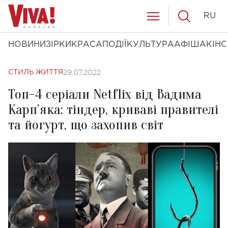
RU
НОВИНИ
ЗІРКИ
КРАСА
ПОДІЇ
КУЛЬТУРА
АФІША
КІНО
29.07.2022
СТИЛЬ ЖИТТЯ
Топ-4 серіали Netflix від Вадима
Карп’яка: тіндер, криваві правителі
та йогурт, що захопив світ