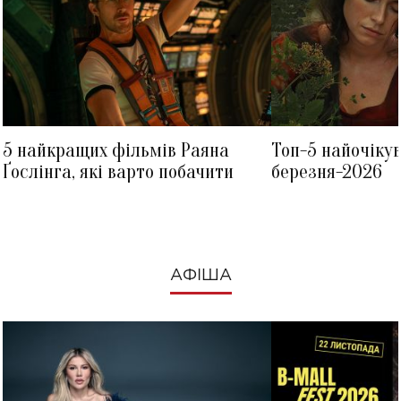
5 найкращих фільмів Раяна
Топ-5 найочіку
Ґослінга, які варто побачити
березня-2026
АФІША