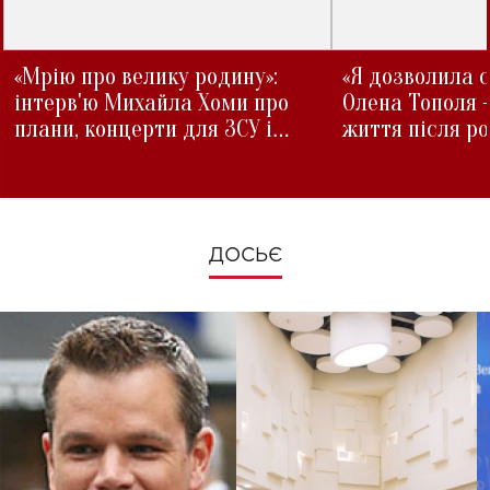
«Мрію про велику родину»:
«Я дозволила с
інтерв'ю Михайла Хоми про
Олена Тополя 
плани, концерти для ЗСУ і
життя після р
зміни під час війни
ДОСЬЄ