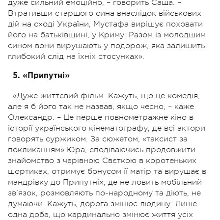
дуже сильний емоційно, – говорить Саша. –
Втративши старшого сина внаслідок військових
дій на сході України, Мустафа вирішує поховати
його на батьківщині, у Криму. Разом із молодшим
сином вони вирушають у подорож, яка залишить
глибокий слід на їхніх стосунках».
5. «Припутні»
«Дуже життєвий фільм. Кажуть, що це комедія,
але я б його так не назвав, якщо чесно, – каже
Олександр. – Це перше повнометражне кіно в
історії українського кінематографу, де всі актори
говорять суржиком. За сюжетом, «таксист за
покликанням» Юра, сподіваючись продовжити
знайомство з чарівною Свєткою в коротеньких
шортиках, отримує бонусом її матір та вирушає в
мандрівку до Припутніх, де не ловить мобільний
зв’язок, розмовляють по-народному та діють, не
думаючи.
Кажуть, дорога змінює людину. Лише
одна доба, що кардинально змінює життя усіх