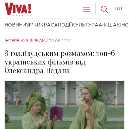
RU
НОВИНИ
ЗІРКИ
КРАСА
ПОДІЇ
КУЛЬТУРА
АФІША
КІНО
30.06.2022
ІНТЕРВ'Ю З ЗІРКАМИ
З голлівудським розмахом: топ-6
українських фільмів від
Олександра Педана