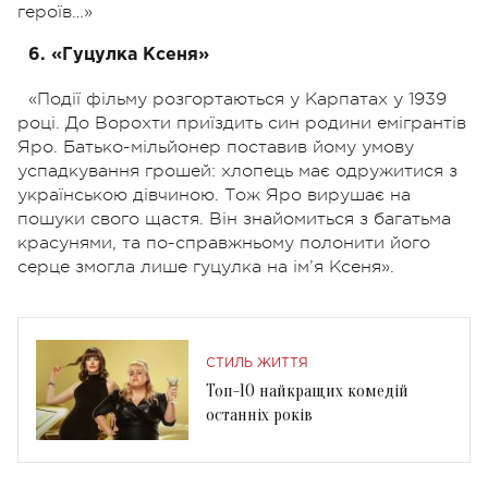
героїв…»
6. «Гуцулка Ксеня»
«Події фільму розгортаються у Карпатах у 1939
році. До Ворохти приїздить син родини емігрантів
Яро. Батько-мільйонер поставив йому умову
успадкування грошей: хлопець має одружитися з
українською дівчиною. Тож Яро вирушає на
пошуки свого щастя. Він знайомиться з багатьма
красунями, та по-справжньому полонити його
серце змогла лише гуцулка на ім’я Ксеня».
СТИЛЬ ЖИТТЯ
Топ-10 найкращих комедій
останніх років