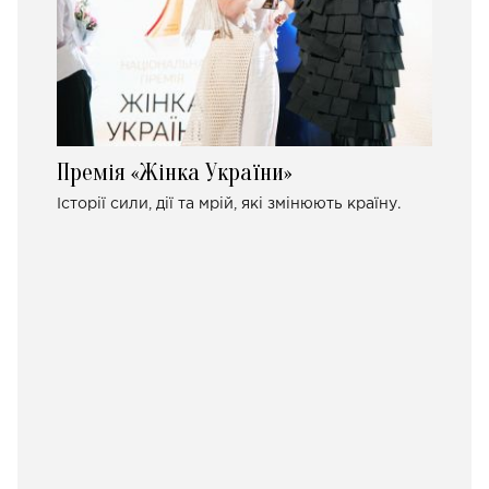
Премія «Жінка України»
Історії сили, дії та мрій, які змінюють країну.