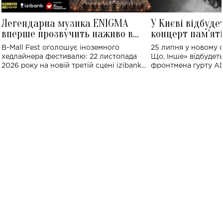
Легендарна музика ENIGMA
У Києві відбуде
вперше прозвучить наживо в
концерт пам'ят
Україні: де відбудеться концерт
Клименка: понад
B-Mall Fest оголошує іноземного
25 липня у новому o
виконають пісн
хедлайнера фестивалю: 22 листопада
Що, Інше» відбудеть
2026 року на новій третій сцені izibank
фронтмена гурту A
stage відбудеться українська прем'єра
Клименка. Це буде 
ENIGMA VOICES' ORIGINAL LIVE SHOW.
вечір, присвячений 
творчість стала си
справжньої любові д