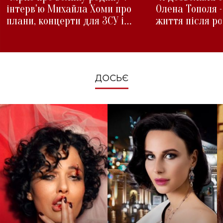
інтерв'ю Михайла Хоми про
Олена Тополя 
плани, концерти для ЗСУ і
життя після р
зміни під час війни
ДОСЬЄ