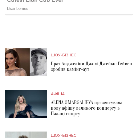
ШОУ-БІЗНЕС
Брат Анджеліни Джолі Джеймс Гейвен
зробив камінг-аут
АФІША
ALENA OMARGALIEVA презентувала
нову афішу великого концерту в
Палаці спорту
ШОУ-БІЗНЕС