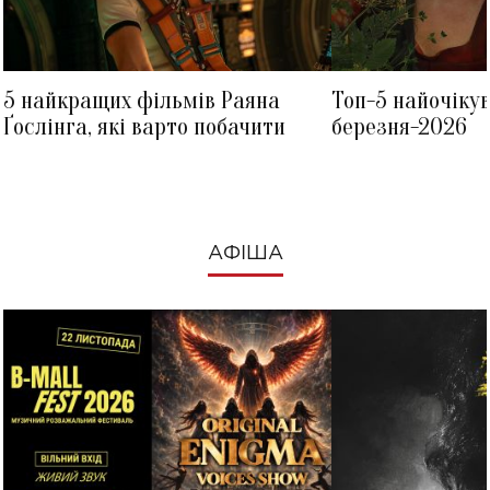
5 найкращих фільмів Раяна
Топ-5 найочіку
Ґослінга, які варто побачити
березня-2026
АФІША