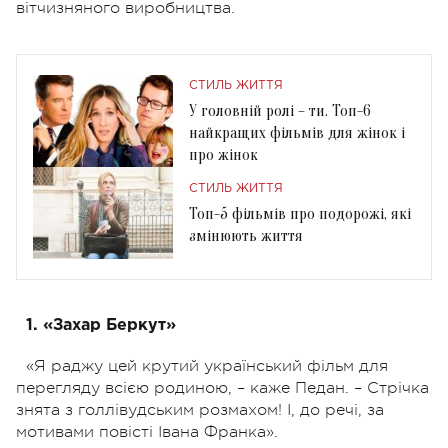
вітчизняного виробництва.
СТИЛЬ ЖИТТЯ
У головній ролі – ти. Топ-6
найкращих фільмів для жінок і
про жінок
СТИЛЬ ЖИТТЯ
Топ-5 фільмів про подорожі, які
змінюють життя
1. «Захар Беркут»
«Я раджу цей крутий український фільм для
перегляду всією родиною, – каже Педан. – Стрічка
знята з голлівудським розмахом! І, до речі, за
мотивами повісті Івана Франка».