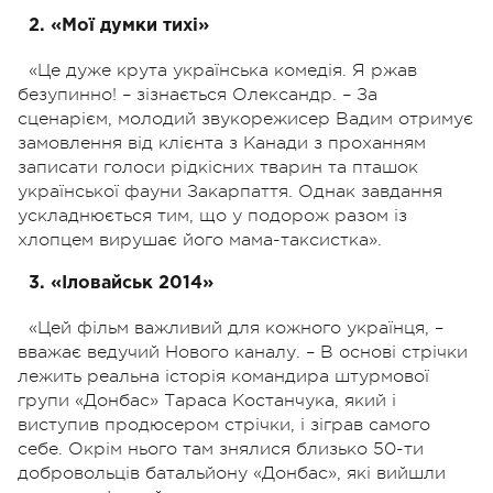
2. «Мої думки тихі»
«Це дуже крута українська комедія. Я ржав
безупинно! – зізнається Олександр. – За
сценарієм, молодий звукорежисер Вадим отримує
замовлення від клієнта з Канади з проханням
записати голоси рідкісних тварин та пташок
української фауни Закарпаття. Однак завдання
ускладнюється тим, що у подорож разом із
хлопцем вирушає його мама-таксистка».
3. «Іловайськ 2014»
«Цей фільм важливий для кожного українця, –
вважає ведучий Нового каналу. – В основі стрічки
лежить реальна історія командира штурмової
групи «Донбас» Тараса Костанчука, який і
виступив продюсером стрічки, і зіграв самого
себе. Окрім нього там знялися близько 50-ти
добровольців батальйону «Донбас», які вийшли