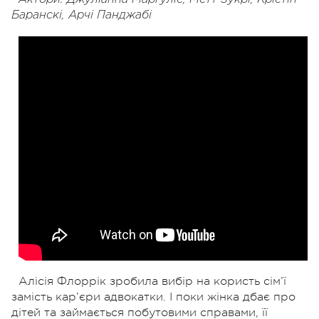
Баранскі, Арчі Панджабі
Алісія Флоррік зробила вибір на користь сім’ї
замість кар’єри адвокатки. І поки жінка дбає про
дітей та займається побутовими справами, її