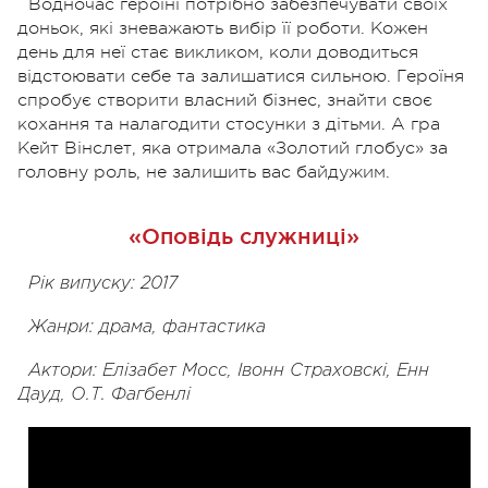
Водночас героїні потрібно забезпечувати своїх
доньок, які зневажають вибір її роботи. Кожен
день для неї стає викликом, коли доводиться
відстоювати себе та залишатися сильною. Героїня
спробує створити власний бізнес, знайти своє
кохання та налагодити стосунки з дітьми. А гра
Кейт Вінслет, яка отримала «Золотий глобус» за
головну роль, не залишить вас байдужим.
«Оповідь служниці»
Рік випуску: 2017
Жанри: драма, фантастика
Актори: Елізабет Мосс, Івонн Страховскі, Енн
Дауд, О.Т. Фагбенлі