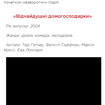
початком незворотних подій.
«Відчайдушні домогосподарки»
Рік випуску: 2004
Жанри: драма, комедія, мелодрама
Актори: Тері Гетчер, Фелісіті Гаффман, Марсія
Кросс, Єва Лонгорія