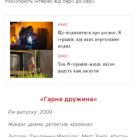
посилюють інтерес від серії до серії.
КІНО
Що подивитися про космос: 8
серіалів, від яких перехоплює
подих
КІНО
Топ-8 серіалів-жахів, які не
дадуть вам заснути
«Гарна дружина»
Рік випуску: 2009
Жанри: драма, детектив, кримінал
Актори: Джуліанна Маргуліс, Метт Зукрі, Крістін