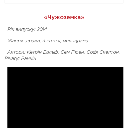
«Чужоземка»
Рік випуску: 2014
Жанри: драма, фентезі, мелодрама
Актори: Кетрін Бальф, Сем Г'юен, Софі Скелтон,
Річард Ранкін