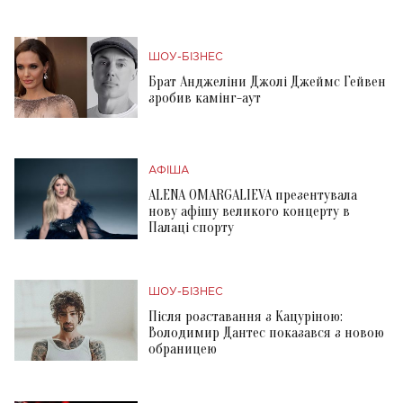
ШОУ-БІЗНЕС
Брат Анджеліни Джолі Джеймс Гейвен
зробив камінг-аут
АФІША
ALENA OMARGALIEVA презентувала
нову афішу великого концерту в
Палаці спорту
ШОУ-БІЗНЕС
Після розставання з Кацуріною:
Володимир Дантес показався з новою
обраницею