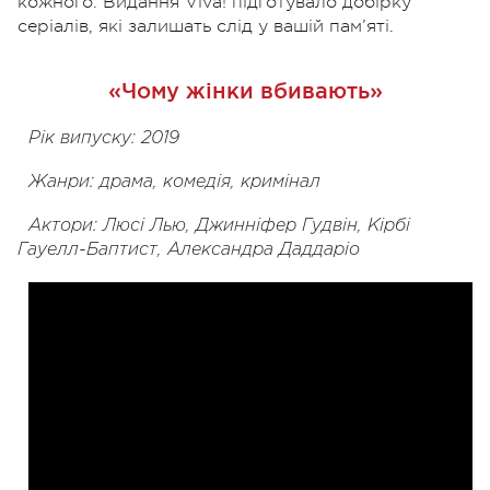
кожного. Видання Viva! підготувало добірку
серіалів, які залишать слід у вашій пам’яті.
«Чому жінки вбивають»
Рік випуску: 2019
Жанри: драма, комедія, кримінал
Актори: Люсі Лью, Джинніфер Гудвін, Кірбі
Гауелл-Баптист, Александра Даддаріо