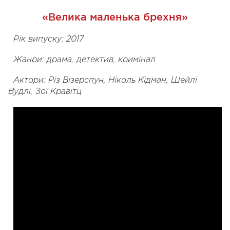
«Велика маленька брехня»
Рік випуску: 2017
Жанри: драма, детектив, кримінал
Актори: Різ Візерспун, Ніколь Кідман, Шейлі
Вудлі, Зої Кравітц