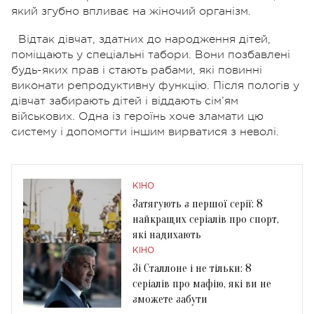
який згубно впливає на жіночий організм.
Відтак дівчат, здатних до народження дітей,
поміщають у спеціальні табори. Вони позбавлені
будь-яких прав і стають рабами, які повинні
виконати репродуктивну функцію. Після пологів у
дівчат забирають дітей і віддають сім’ям
військових. Одна із героїнь хоче зламати цю
систему і допомогти іншим вирватися з неволі.
КІНО
Затягують з першої серії: 8
найкращих серіалів про спорт,
які надихають
КІНО
Зі Сталлоне і не тільки: 8
серіалів про мафію, які ви не
зможете забути