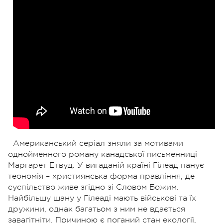
Американський серіал зняли за мотивами
однойменного роману канадської письменниці
Маргарет Етвуд. У вигаданій країні Гілеад панує
теономія – християнська форма правління, де
суспільство живе згідно зі Словом Божим.
Найбільшу шану у Гілеаді мають військові та їх
дружини, однак багатьом з ним не вдається
завагітніти. Причиною є поганий стан екології,