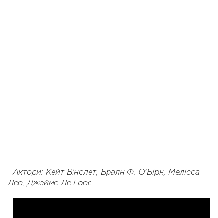
Актори: Кейт Вінслет, Браян Ф. О'Бірн, Мелісса
Лео, Джеймс Ле Грос