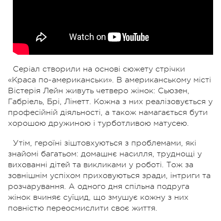
Серіал створили на основі сюжету стрічки
«Краса по-американськи». В американському місті
Вістерія Лейн живуть четверо жінок: Сьюзен,
Габріель, Брі, Лінетт. Кожна з них реалізовується у
професійній діяльності, а також намагається бути
хорошою дружиною і турботливою матусею.
Утім, героїні зіштовхуються з проблемами, які
знайомі багатьом: домашнє насилля, труднощі у
вихованні дітей та викликами у роботі. Тож за
зовнішнім успіхом приховуються зради, інтриги та
розчарування. А одного дня спільна подруга
жінок вчиняє суїцид, що змушує кожну з них
повністю переосмислити своє життя.