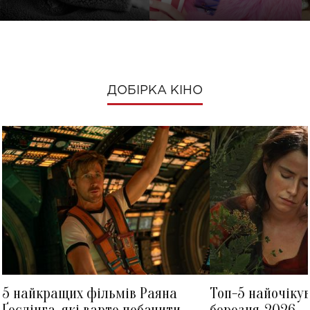
ДОБІРКА КІНО
5 найкращих фільмів Раяна
Топ-5 найочіку