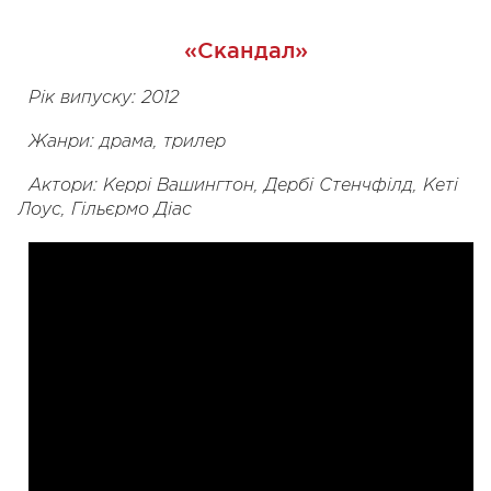
«Скандал»
Рік випуску: 2012
Жанри: драма, трилер
Актори: Керрі Вашингтон, Дербі Стенчфілд, Кеті
Лоус, Гільєрмо Діас