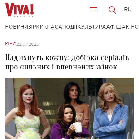
RU
НОВИНИ
ЗІРКИ
КРАСА
ПОДІЇ
КУЛЬТУРА
АФІША
КІНО
22.07.2025
КІНО
Надихнуть кожну: добірка серіалів
про сильних і впевнених жінок