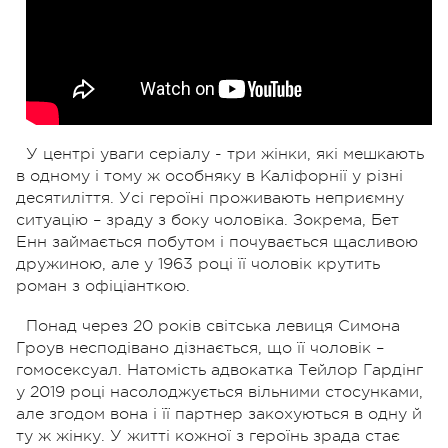
У центрі уваги серіалу - три жінки, які мешкають
в одному і тому ж особняку в Каліфорнії у різні
десятиліття. Усі героїні проживають неприємну
ситуацію – зраду з боку чоловіка. Зокрема, Бет
Енн займається побутом і почувається щасливою
дружиною, але у 1963 році її чоловік крутить
роман з офіціанткою.
Понад через 20 років світська левиця Симона
Гроув несподівано дізнається, що її чоловік –
гомосексуал. Натомість адвокатка Тейлор Гардінг
у 2019 році насолоджується вільними стосунками,
але згодом вона і її партнер закохуються в одну й
ту ж жінку. У житті кожної з героїнь зрада стає