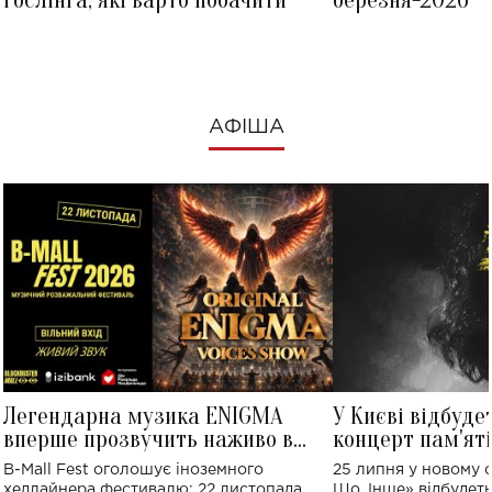
Ґослінга, які варто побачити
березня-2026
АФІША
Легендарна музика ENIGMA
У Києві відбуде
вперше прозвучить наживо в
концерт пам'ят
Україні: де відбудеться концерт
Клименка: понад
B-Mall Fest оголошує іноземного
25 липня у новому o
виконають пісн
хедлайнера фестивалю: 22 листопада
Що, Інше» відбудеть