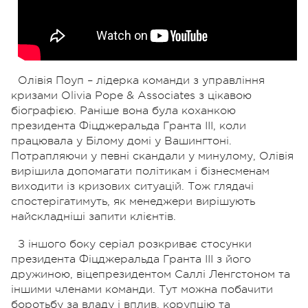
Олівія Поуп – лідерка команди з управління
кризами Olivia Pope & Associates з цікавою
біографією. Раніше вона була коханкою
президента Фіцджеральда Гранта III, коли
працювала у Білому домі у Вашингтоні.
Потрапляючи у певні скандали у минулому, Олівія
вирішила допомагати політикам і бізнесменам
виходити із кризових ситуацій. Тож глядачі
спостерігатимуть, як менеджери вирішують
найскладніші запити клієнтів.
З іншого боку серіал розкриває стосунки
президента Фіцджеральда Гранта III з його
дружиною, віцепрезидентом Саллі Ленгстоном та
іншими членами команди. Тут можна побачити
боротьбу за владу і вплив, корупцію та