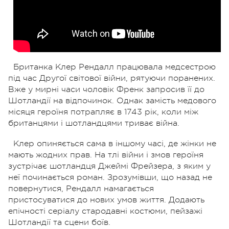
Британка Клер Рендалл працювала медсестрою
під час Другої світової війни, рятуючи поранених.
Вже у мирні часи чоловік Френк запросив її до
Шотландії на відпочинок. Однак замість медового
місяця героїня потрапляє в 1743 рік, коли між
британцями і шотландцями триває війна.
Клер опиняється сама в іншому часі, де жінки не
мають жодних прав. На тлі війни і змов героїня
зустрічає шотландця Джеймі Фрейзера, з яким у
неї починається роман. Зрозумівши, що назад не
повернутися, Рендалл намагається
пристосуватися до нових умов життя. Додають
епічності серіалу стародавні костюми, пейзажі
Шотландії та сцени боїв.