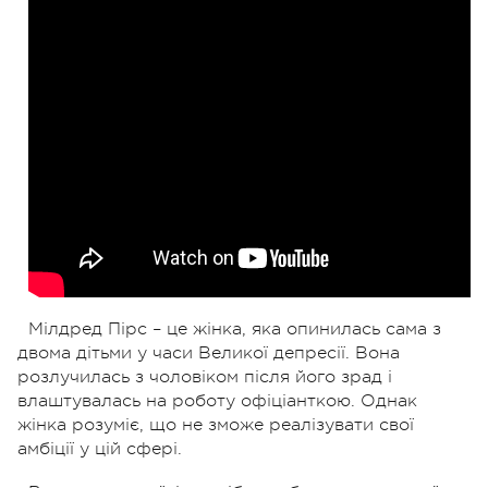
Мілдред Пірс – це жінка, яка опинилась сама з
двома дітьми у часи Великої депресії. Вона
розлучилась з чоловіком після його зрад і
влаштувалась на роботу офіціанткою. Однак
жінка розуміє, що не зможе реалізувати свої
амбіції у цій сфері.