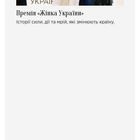
Премія «Жінка України»
Історії сили, дії та мрій, які змінюють країну.