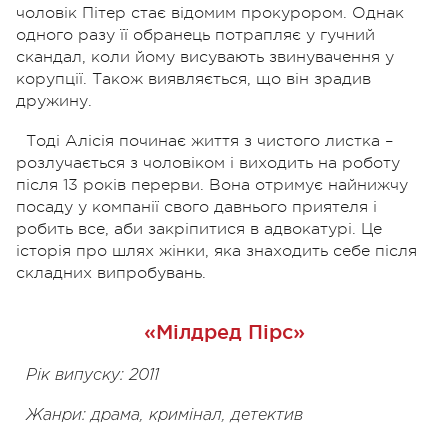
чоловік Пітер стає відомим прокурором. Однак
одного разу її обранець потрапляє у гучний
скандал, коли йому висувають звинувачення у
корупції. Також виявляється, що він зрадив
дружину.
Тоді Алісія починає життя з чистого листка –
розлучається з чоловіком і виходить на роботу
після 13 років перерви. Вона отримує найнижчу
посаду у компанії свого давнього приятеля і
робить все, аби закріпитися в адвокатурі. Це
історія про шлях жінки, яка знаходить себе після
складних випробувань.
«Мілдред Пірс»
Рік випуску: 2011
Жанри: драма, кримінал, детектив