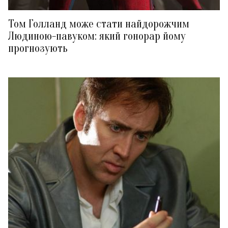
Том Голланд може стати найдорожчим
Людиною-павуком: який гонорар йому
прогнозують