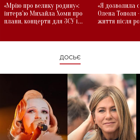
«Мрію про велику родину»:
«Я дозволила с
інтерв'ю Михайла Хоми про
Олена Тополя 
плани, концерти для ЗСУ і
життя після р
зміни під час війни
ДОСЬЄ