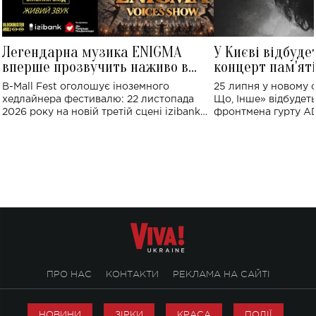
Легендарна музика ENIGMA
У Києві відбуде
вперше прозвучить наживо в
концерт пам'ят
Україні: де відбудеться концерт
Клименка: понад
B-Mall Fest оголошує іноземного
25 липня у новому o
виконають пісн
хедлайнера фестивалю: 22 листопада
Що, Інше» відбудеть
2026 року на новій третій сцені izibank
фронтмена гурту A
stage відбудеться українська прем'єра
Клименка. Це буде 
ENIGMA VOICES' ORIGINAL LIVE SHOW.
вечір, присвячений 
творчість стала си
справжньої любові д
ПРО НАС
КОНТАКТИ
РЕКЛАМА НА САЙТІ
НОВИНИ
ЗІРКИ
КРАСА
ПОДІЇ