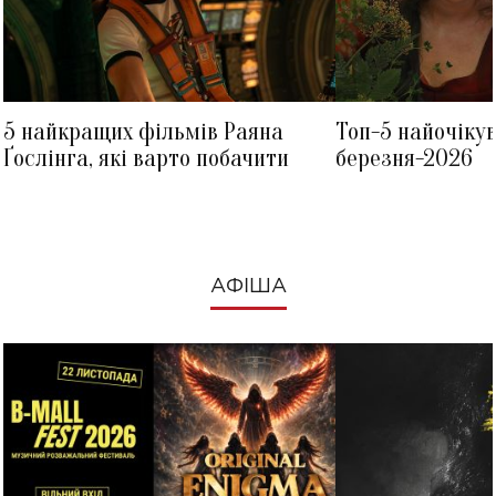
5 найкращих фільмів Раяна
Топ-5 найочіку
Ґослінга, які варто побачити
березня-2026
АФІША