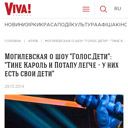
RU
НОВИНИ
ЗІРКИ
КРАСА
ПОДІЇ
КУЛЬТУРА
АФІША
КІНО
ГОЛОВНА
АРХІВ
МОГИЛЕВСКАЯ О ШОУ "ГОЛОС.ДЕТИ": "ТИНЕ КАРО
Могилевская о шоу "Голос.Дети":
"Тине Кароль и Потапу легче - у них
есть свои дети"
29.10.2014