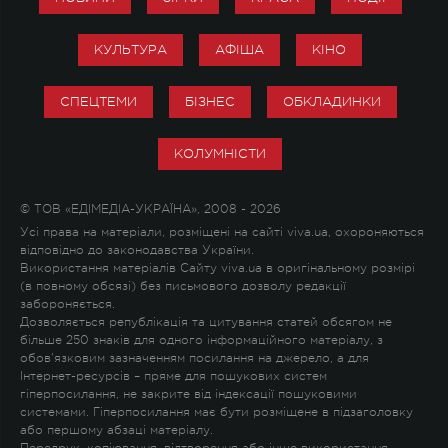
КУЛЬТУРА
АФІША
КІНО
СПЕЦТЕМИ
БІЗНЕС
ОБКЛАДИНКИ
КОЛУМНІСТИ
© ТОВ «ЕДІМЕДІА-УКРАЇНА», 2008 - 2026
Усі права на матеріали, розміщені на сайті viva.ua, охороняються
відповідно до законодавства України.
Використання матеріалів Сайту viva.ua в оригінальному розмірі
(в повному обсязі) без письмового дозволу редакції
забороняється.
Дозволяється републікація та цитування статей обсягом не
більше 250 знаків для одного інформаційного матеріалу, з
обов'язковим зазначенням посилання на джерело, а для
Інтернет-ресурсів – пряме для пошукових систем
гіперпосилання, не закрите від індексації пошуковими
системами. Гіперпосилання має бути розміщене в підзаголовку
або першому абзаці матеріалу.