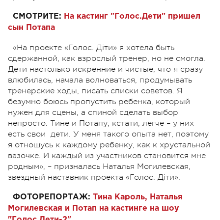
СМОТРИТЕ:
На кастинг "Голос.Дети" пришел
сын Потапа
«На проекте «Голос. Діти» я хотела быть
сдержанной, как взрослый тренер, но не смогла.
Дети настолько искренние и чистые, что я сразу
влюбилась, начала волноваться, продумывать
тренерские ходы, писать списки советов. Я
безумно боюсь пропустить ребенка, который
нужен для сцены, а спиной сделать выбор
непросто. Тине и Потапу, кстати, легче – у них
есть свои дети. У меня такого опыта нет, поэтому
я отношусь к каждому ребенку, как к хрустальной
вазочке. И каждый из участников становится мне
родным», – призналась Наталья Могилевская,
звездный наставник проекта «Голос. Діти».
ФОТОРЕПОРТАЖ:
Тина Кароль, Наталья
Могилевская и Потап на кастинге на шоу
"Голос.Дети-2"