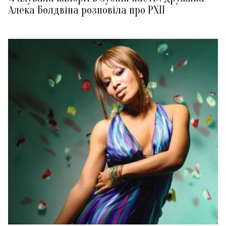
Алека Болдвіна розповіла про РХП