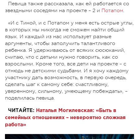
Певица также рассказала, как ей работается со
звездными соседями на проекте – 2 и
Потапом
.
«И с Тиной, и с Потапом у меня есть острые углы,
в которых мы никогда не сможем найти общий
язык. И каждый из нас использует разные
аргументы, чтобы заполучить талантливого
ребенка. Я удерживаюсь от всяких сюсюканий,
считаю, что с детьми нужно говорить, как со
взрослыми. Кроме того, все дети на проекте – с
отнюдь не детскими судьбами. И я хочу каждому
участнику дать возможность, в первую очередь,
сделать шаг к самому себе: счастливому,
уверенному, сильному, умеющему побеждать», –
поделилась певица.
ЧИТАЙТЕ:
Наталья Могилевская: «Быть в
семейных отношениях – невероятно сложная
работа»