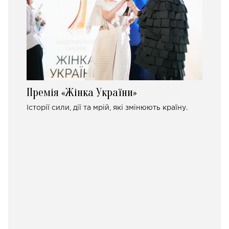
Премія «Жінка України»
Історії сили, дії та мрій, які змінюють країну.