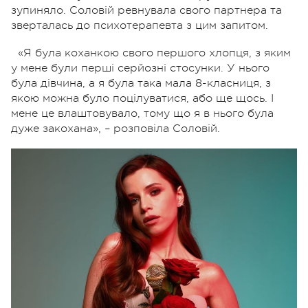
зупиняло. Соловій ревнувала свого партнера та
зверталась до психотерапевта з цим запитом.
«Я була коханкою свого першого хлопця, з яким
у мене були перші серйозні стосунки. У нього
була дівчина, а я була така мала 8-класниця, з
якою можна було поцілуватися, або ще щось. І
мене це влаштовувало, тому що я в нього була
дуже закохана», – розповіла Соловій.