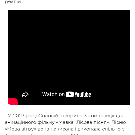
реалій.
У 2023 році Соловій створила 3 композиції для
анімаційного фільму «Мавка: Лісова пісня». Пісню
«Мова вітру» вона написала і виконала спільно з