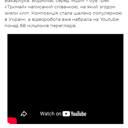
Вакарчука. Водночас серед інших – був трек
«Тримай» написаний співачкою, на який згодом
зняли кліп. Композиція стала шалено популярною
в Україні, а відеоробота вже набрала на Youtube
понад 68 мільйонів переглядів.