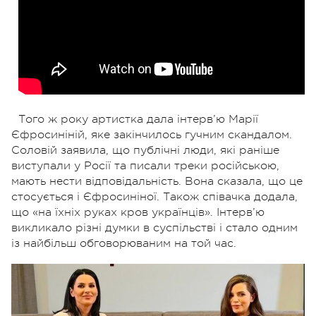
Того ж року артистка дала інтерв’ю Марії
Єфросиніній, яке закінчилось гучним скандалом.
Соловій заявила, що публічні люди, які раніше
виступали у Росії та писали треки російською,
мають нести відповідальність. Вона сказала, що це
стосується і Єфросиніної. Також співачка додала,
що «на їхніх руках кров українців». Інтерв’ю
викликало різні думки в суспільстві і стало одним
із найбільш обговорюваним на той час.