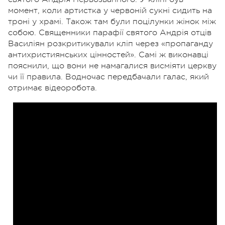
момент, коли артистка у червоній сукні сидить на
троні у храмі. Також там були поцілунки жінок між
собою. Священники парафії святого Андрія отців
Василіян розкритикували кліп через «пропаганду
антихристиянських цінностей». Самі ж виконавці
пояснили, що вони не намагалися висміяти церкву
чи її правила. Водночас передбачали галас, який
отримає відеоробота.