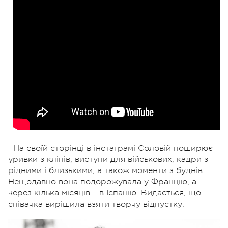
На своїй сторінці в інстаграмі Соловій поширює
уривки з кліпів, виступи для військових, кадри з
рідними і близькими, а також моменти з буднів.
Нещодавно вона подорожувала у Францію, а
через кілька місяців – в Іспанію. Видається, що
співачка вирішила взяти творчу відпустку.