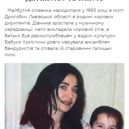
Майбутня співачка народилася у 1993 році в місті
Дрогобич Львівської області в родині хорових
диригентів. Дівчина зростала у музичному
середовищі: мати викладала хоровий спів, а
батько був держслужбовцем у відділі культури.
Бабуся Христини довго керувала ансамблем
бандуристів та співала їй старовинні галицькі
пісні.