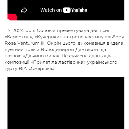
У 2024 році Соловій презентувала дві пісні
«Камертон», «Кучерики» та третю частину альбому
Rosa Venturum III. Окрім цього, виконавиця видала
дуетний трек з Володимиром Дантесом під
назвою «Дівчино мила». Це сучасна адаптація
композиції «Прилетіла ластівочка» українського
гурту ВІА «Смерічка».