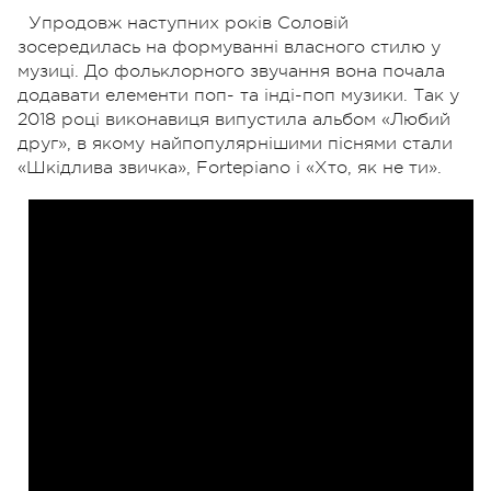
Упродовж наступних років Соловій
зосередилась на формуванні власного стилю у
музиці. До фольклорного звучання вона почала
додавати елементи поп- та інді-поп музики. Так у
2018 році виконавиця випустила альбом «Любий
друг», в якому найпопулярнішими піснями стали
«Шкідлива звичка», Fortepiano і «Хто, як не ти».