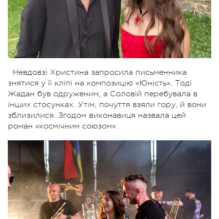
Невдовзі Христина запросила письменника
знятися у її кліпі на композицію «Юність». Тоді
Жадан був одруженим, а Соловій перебувала в
інших стосунках. Утім, почуття взяли гору, й вони
зблизилися. Згодом виконавиця назвала цей
роман «космічним союзом».