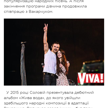
популяризацію народних пісень. А після
закінчення програми дівчина продовжила
співпрацю з Вакарчуком.
У 2015 році Соловій презентувала дебютний
альбом «Жива вода», до якого увійшли
здебільшого народні композиції в адаптації