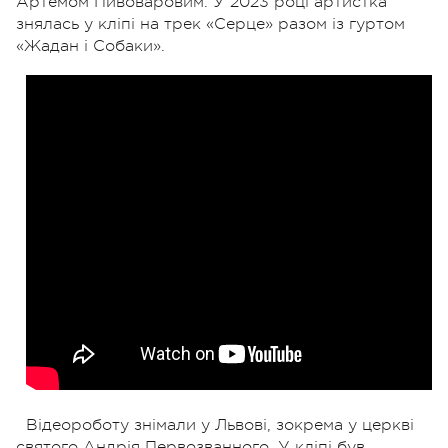
Артемом Пивоваровим. У 2023 році артистка
знялась у кліпі на трек «Серце» разом із гуртом
«Жадан і Собаки».
Відеороботу знімали у Львові, зокрема у церкві
святого Андрія Первозванного. У кліпі був