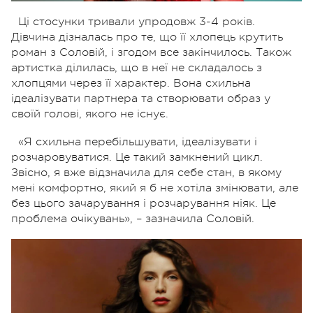
Ці стосунки тривали упродовж 3-4 років.
Дівчина дізналась про те, що її хлопець крутить
роман з Соловій, і згодом все закінчилось. Також
артистка ділилась, що в неї не складалось з
хлопцями через її характер. Вона схильна
ідеалізувати партнера та створювати образ у
своїй голові, якого не існує.
«Я схильна перебільшувати, ідеалізувати і
розчаровуватися. Це такий замкнений цикл.
Звісно, я вже відзначила для себе стан, в якому
мені комфортно, який я б не хотіла змінювати, але
без цього зачарування і розчарування ніяк. Це
проблема очікувань», – зазначила Соловій.