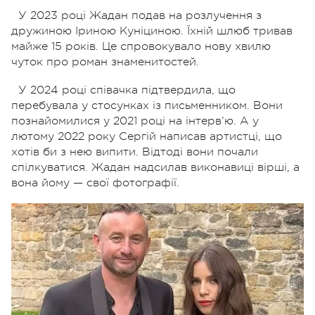
У 2023 році Жадан подав на розлучення з
дружиною Іриною Куніциною. Їхній шлюб тривав
майже 15 років. Це спровокувало нову хвилю
чуток про роман знаменитостей.
У 2024 році співачка підтвердила, що
перебувала у стосунках із письменником. Вони
познайомилися у 2021 році на інтерв’ю. А у
лютому 2022 року Сергій написав артистці, що
хотів би з нею випити. Відтоді вони почали
спілкуватися. Жадан надсилав виконавиці вірші, а
вона йому — свої фотографії.