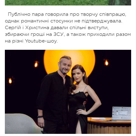
Публічно пара говорила про творчу співпрацю,
однак романтичні стосунки не підтверджувала.
Сергій і Христина давали спільні виступи,
збираючи гроші на ЗСУ, а також приходили разом
на різні Youtube-шоу.