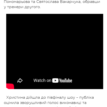
Пономарьова та Святослава Вакарчука, обравши
у тренери другого.
Христина дійшла до півфіналу шоу – публіка
оцінила зворушливий голос виконавиці та