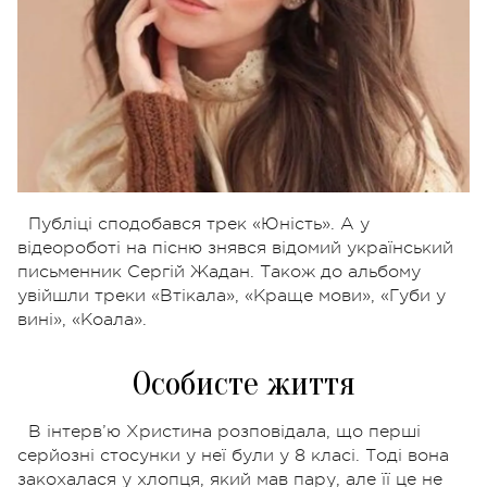
Публіці сподобався трек «Юність». А у
відеороботі на пісню знявся відомий український
письменник Сергій Жадан. Також до альбому
увійшли треки «Втікала», «Краще мови», «Губи у
вині», «Коала».
Особисте життя
В інтерв’ю Христина розповідала, що перші
серйозні стосунки у неї були у 8 класі. Тоді вона
закохалася у хлопця, який мав пару, але її це не