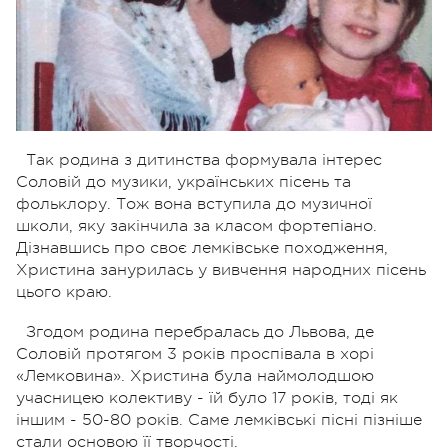
Так родина з дитинства формувала інтерес
Соловій до музики, українських пісень та
фольклору. Тож вона вступила до музичної
школи, яку закінчила за класом фортепіано.
Дізнавшись про своє лемківське походження,
Христина занурилась у вивчення народних пісень
цього краю.
Згодом родина перебралась до Львова, де
Соловій протягом 3 років проспівала в хорі
«Лемковина». Христина була наймолодшою
учасницею колективу - їй було 17 років, тоді як
іншим - 50-80 років. Саме лемківські пісні пізніше
стали основою її творчості.