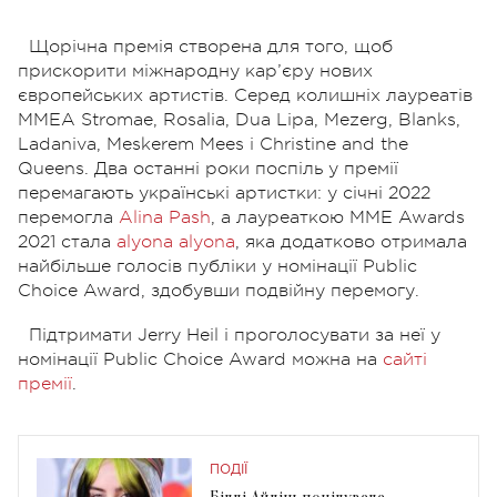
Щорічна премія створена для того, щоб
прискорити міжнародну кар’єру нових
європейських артистів. Серед колишніх лауреатів
MMEA Stromae, Rosalia, Dua Lipa, Mezerg, Blanks,
Ladaniva, Meskerem Mees і Christine and the
Queens.
Два останні роки поспіль у премії
перемагають українські артистки: у січні 2022
перемогла
Alina Pash
, а лауреаткою ММE Awards
2021 стала
alyona alyona
, яка додатково отримала
найбільше голосів публіки у номінації Public
Choice Award, здобувши подвійну перемогу.
Підтримати Jerry Heil і проголосувати за неї у
номінації Public Choice Award можна на
сайті
премії
.
ПОДІЇ