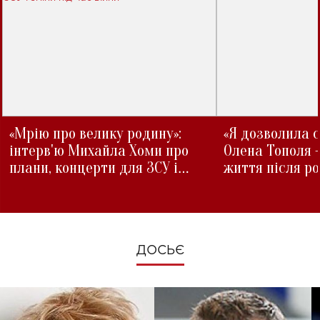
«Мрію про велику родину»:
«Я дозволила с
інтерв'ю Михайла Хоми про
Олена Тополя 
плани, концерти для ЗСУ і
життя після р
зміни під час війни
ДОСЬЄ