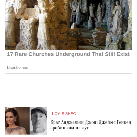
ШОУ-БІЗНЕС
Брат Анджеліни Джолі Джеймс Гейвен
зробив камінг-аут