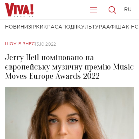
RU
НОВИНИ
ЗІРКИ
КРАСА
ПОДІЇ
КУЛЬТУРА
АФІША
КІНО
13.10.2022
ШОУ-БІЗНЕС
Jerry Heil номіновано на
європейську музичну премію Music
Moves Europe Awards 2022