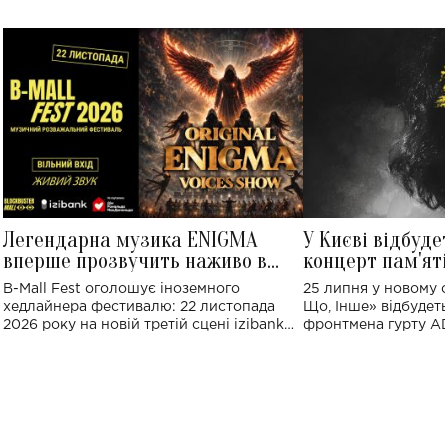
Легендарна музика ENIGMA
У Києві відбуде
вперше прозвучить наживо в
концерт пам'ят
Україні: де відбудеться концерт
Клименка: понад
B-Mall Fest оголошує іноземного
25 липня у новому o
виконають пісн
хедлайнера фестивалю: 22 листопада
Що, Інше» відбудеть
2026 року на новій третій сцені izibank
фронтмена гурту A
stage відбудеться українська прем'єра
Клименка. Це буде 
ENIGMA VOICES' ORIGINAL LIVE SHOW.
вечір, присвячений 
творчість стала си
справжньої любові д