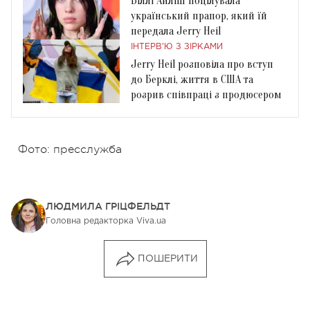
Біллі Айліш поцілувала
український прапор, який їй
передала Jerry Heil
ІНТЕРВ'Ю З ЗІРКАМИ
Jerry Heil розповіла про вступ
до Берклі, життя в США та
розрив співпраці з продюсером
Фото: пресслужба
ЛЮДМИЛА ГРІЦФЕЛЬДТ
Головна редакторка Viva.ua
ПОШЕРИТИ