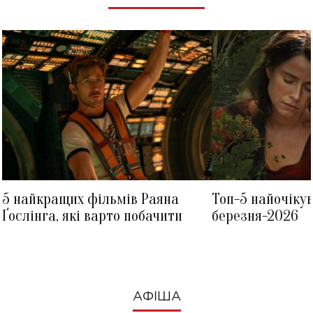
5 найкращих фільмів Раяна
Топ-5 найочіку
Ґослінга, які варто побачити
березня-2026
АФІША