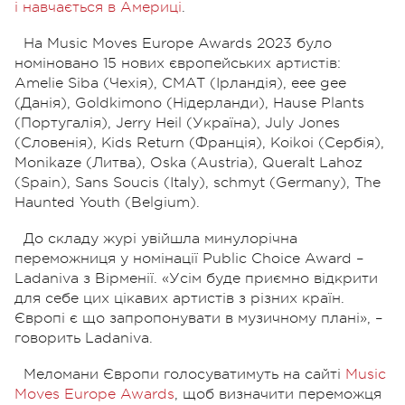
і навчається в Америці
.
На Music Moves Europe Awards 2023 було
номіновано 15 нових європейських артистів:
Amelie Siba (Чехія), CMAT (Ірландія), eee gee
(Данія), Goldkimono (Нідерланди), Hause Plants
(Португалія), Jerry Heil (Україна), July Jones
(Словенія), Kids Return (Франція), Koikoi (Сербія),
Monikaze (Литва), Oska (Austria), Queralt Lahoz
(Spain), Sans Soucis (Italy), schmyt (Germany), The
Haunted Youth (Belgium).
До складу журі увійшла минулорічна
переможниця у номінації Public Choice Award –
Ladaniva
з Вірменії.
«Усім буде приємно відкрити
для себе цих цікавих артистів з різних країн.
Європі є що запропонувати в музичному плані», –
говорить Ladaniva.
Меломани Європи голосуватимуть на сайті
Music
Moves Europe Awards
, щоб визначити переможця