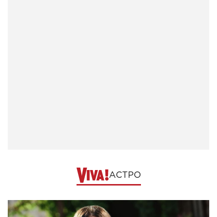
АСТРО