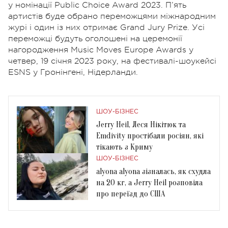
у номінації Public Choice Award 2023. П’ять
артистів буде обрано переможцями міжнародним
журі і один із них отримає
Grand Jury Prize
. Усі
переможці будуть оголошені на церемонії
нагородження Music Moves Europe Awards у
четвер, 19 січня 2023 року, на фестивалі-шоукейсі
ESNS у Гронінгені, Нідерланди.
ШОУ-БІЗНЕС
Jerry Heil, Леся Нікітюк та
Emdivity простібали росіян, які
тікають з Криму
ШОУ-БІЗНЕС
alyona alyona зізналась, як схудла
на 20 кг, а Jerry Heil розповіла
про переїзд до США