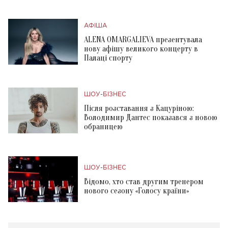
АФІША
ALENA OMARGALIEVA презентувала
нову афішу великого концерту в
Палаці спорту
ШОУ-БІЗНЕС
Після розставання з Кацуріною:
Володимир Дантес показався з новою
обраницею
ШОУ-БІЗНЕС
Відомо, хто став другим тренером
нового сезону «Голосу країни»