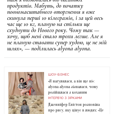
продуктів. Мабуть, до початку
повномасштабного вторгнення я вже
скинула перші 10 кілограмів, і за цей весь
час ще 10 кг, планую на стільки ще
схуднути до Нового року. Чому так —
хочу, щоб мені стало трохи легше. Але я
не планую ставати супер худою, це не мій
шлях», — поділилась alyona alyona.
ШОУ-БІЗНЕС
«Я нагулялася, а він ще ні»:
alyona alyona зізналася, чому
розійшлася з коханим
ІНТЕРВ'Ю З ЗІРКАМИ
Дженніфер Еністон розповіла
про рису, яку цінує в людях: «Це