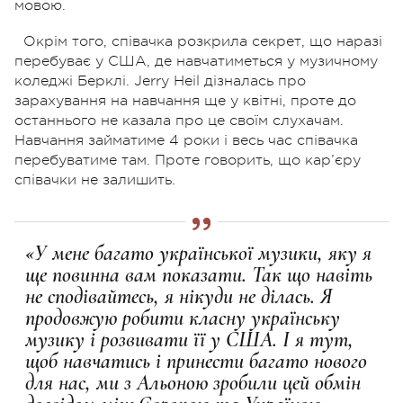
мовою.
Окрім того, співачка розкрила секрет, що наразі
перебуває у США, де навчатиметься у музичному
коледжі Берклі. Jerry Heil дізналась про
зарахування на навчання ще у квітні, проте до
останнього не казала про це своїм слухачам.
Навчання займатиме 4 роки і весь час співачка
перебуватиме там. Проте говорить, що кар’єру
співачки не залишить.
«У мене багато української музики, яку я
ще повинна вам показати. Так що навіть
не сподівайтесь, я нікуди не ділась. Я
продовжую робити класну українську
музику і розвивати її у США. І я тут,
щоб навчатись і принести багато нового
для нас, ми з Альоною зробили цей обмін