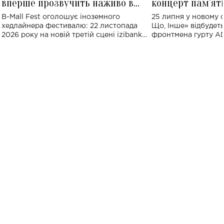
вперше прозвучить наживо в
концерт пам'ят
Україні: де відбудеться концерт
Клименка: понад
B-Mall Fest оголошує іноземного
25 липня у новому o
виконають пісн
хедлайнера фестивалю: 22 листопада
Що, Інше» відбудеть
2026 року на новій третій сцені izibank
фронтмена гурту A
stage відбудеться українська прем'єра
Клименка. Це буде 
ENIGMA VOICES' ORIGINAL LIVE SHOW.
вечір, присвячений 
творчість стала си
справжньої любові д