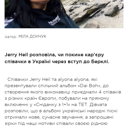
Автор:
МІЛА ДОНЧУК
Jerry Heil розповіла, чи покине кар’єру
співачки в Україні через вступ до Берклі.
Співачки Jerry Heil та alyona alyona, які
презентували спільний альбом «Dai Boh», до
створення якого виконавиці приєднали 4 співаків
з різних країн Європи, побували на прямому
включенні у «Сніданку з 1+1» на ТЕТ. Дівчата
розповіли, що в альбомі українські народні пісні
отримали нове, сучасне звучання, а запрошені
зірки під наші мотиви співали своєю рідною