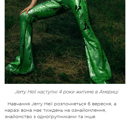
Jerry Heil наступні 4 роки житиме в Америці
Навчання Jerry Heil розпочнеться 6 вересня, а
наразі вона має тиждень на ознайомлення,
знайомство з одногрупниками та інше.