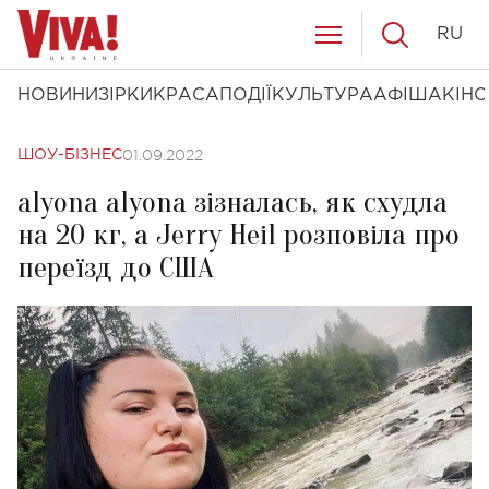
RU
НОВИНИ
ЗІРКИ
КРАСА
ПОДІЇ
КУЛЬТУРА
АФІША
КІНО
01.09.2022
ШОУ-БІЗНЕС
alyona alyona зізналась, як схудла
на 20 кг, а Jerry Heil розповіла про
переїзд до США