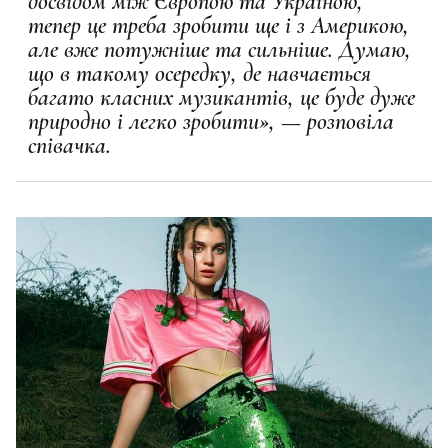
досвідом між Європою та Україною,
тепер це треба зробити ще і з Америкою,
але вже потужніше та сильніше. Думаю,
що в такому осередку, де навчається
багато класних музикантів, це буде дуже
природно і легко зробити», — розповіла
співачка.