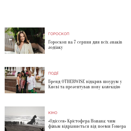
ГОРОСКОП
Гороскоп на 7 серпня для всіх знаків
зодіаку
ПОДІЇ
Бренд OTHERWISE відкрив шоурум у
Києві та презентував нову колекцію
КІНО
«Одіссея» Крістофера Нолана: чим
фільм відрізняється від поеми Гомера