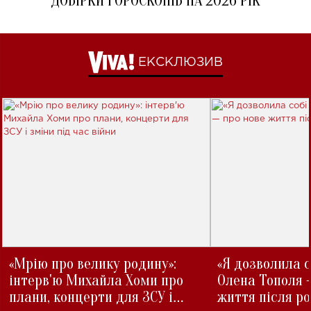
ДОБІРКИ ГОРОСКОПІВ НА 2026 РІК
ЕКСКЛЮЗИВ
«Мрію про велику родину»:
«Я дозволила с
інтерв'ю Михайла Хоми про
Олена Тополя 
плани, концерти для ЗСУ і
життя після р