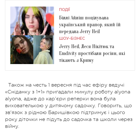
ПОДІЇ
Біллі Айліш поцілувала
український прапор, який їй
передала Jerry Heil
ШОУ-БІЗНЕС
Jerry Heil, Леся Нікітюк та
Emdivity простібали росіян, які
тікають з Криму
Також на честь 1 вересня під час ефіру ведучі
«Сніданку з 1+1» пригадали минулу роботу alyona
alyona, адже до кар’єри реперки вона була
вихователькою у дитячому садочку. Говорить, що
зв'язок з рідною Баришівкою підтримує і цього
року діточки не підуть до садочка та школи через
війну.