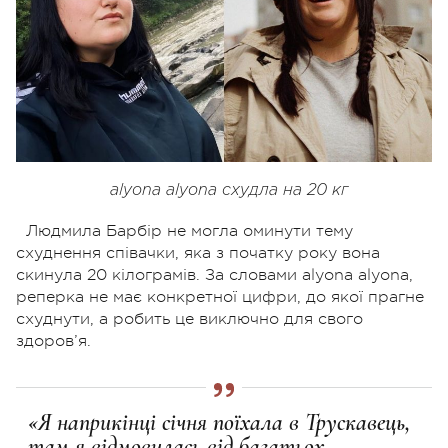
alyona alyona схудла на 20 кг
Людмила Барбір не могла оминути тему
схуднення співачки, яка з початку року вона
скинула 20 кілограмів. За словами alyona alyona,
реперка не має конкретної цифри, до якої прагне
схуднути, а робить це виключно для свого
здоров’я.
«Я наприкінці січня поїхала в Трускавець,
там я відмовилась від багатьох