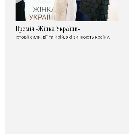
Премія «Жінка України»
Історії сили, дії та мрій, які змінюють країну.