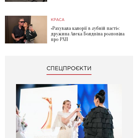
КРАСА
«Рахувала калорії в зубній пасті»:
дружина Алека Болдвіна розповіла
про РХП
СПЕЦПРОЄКТИ