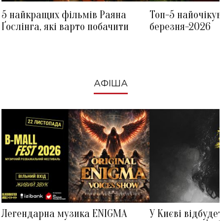
5 найкращих фільмів Раяна
Топ-5 найочіку
Ґослінга, які варто побачити
березня-2026
АФІША
Легендарна музика ENIGMA
У Києві відбуде