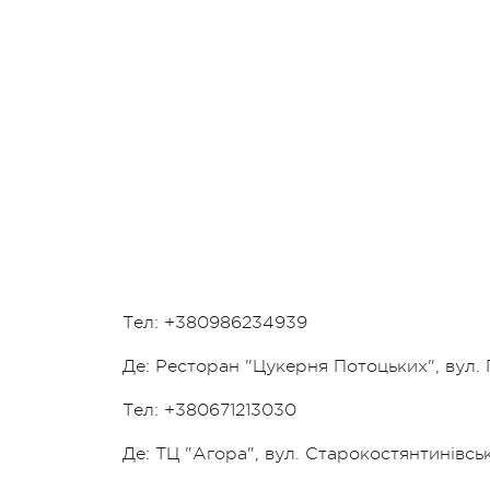
Тел: +380986234939
Де: Ресторан "Цукерня Потоцьких", вул.
Тел: +380671213030
Де: ТЦ "Агора", вул. Старокостянтинівськ