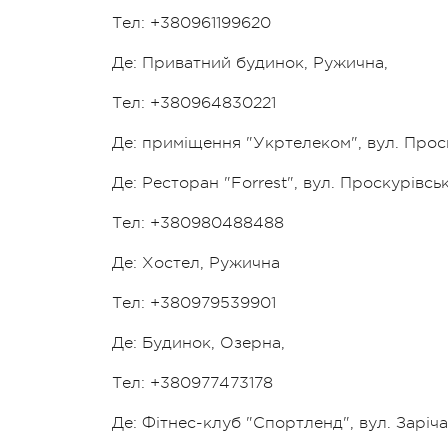
Тел: +380961199620
Де: Приватний будинок, Ружична,
Тел: +380964830221
Де: приміщення "Укртелеком", вул. Проск
Де: Ресторан "Forrest", вул. Проскурівськ
Тел: +380980488488
Де: Хостел, Ружична
Тел: +380979539901
Де: Будинок, Озерна,
Тел: +380977473178
Де: Фітнес-клуб "Спортленд", вул. Заріча