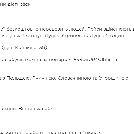
шим діагнозом
с” безкоштовно перевозить людей. Рейси здійснюють 
к Луцьк-Устилуг, Луцьк-Угринов та Луцьк-Ягодин.
(вул. Конякіна, 39).
автобусів можна за номером: +380509401616 та
ів з Польщею, Румунією, Словаччиною та Угорщиною
ільник, Вінницька обл.
езкоштовно або мінімальна плата (місця є)