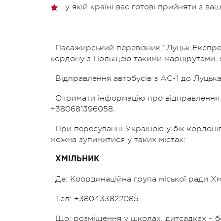
у якій країні вас готові прийняти з ва
Пасажирський перевізник “Луцьк Експре
кордону з Польщею такими маршрутами, я
Відправлення автобусів з АС-1 до Луцька 
Отримати інформацію про відправлення 
+380681396058.
При пересуванні Україною у бік кордон
можна зупинитися у таких містах:
ХМІЛЬНИК
Де: Координаційна група міської ради Хм
Тел: +380433822085
Що: розміщення у школах, дитсадках – б