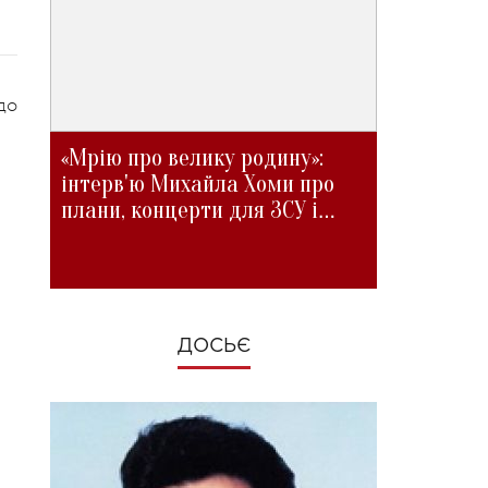
до
«Мрію про велику родину»:
інтерв'ю Михайла Хоми про
плани, концерти для ЗСУ і
зміни під час війни
ДОСЬЄ