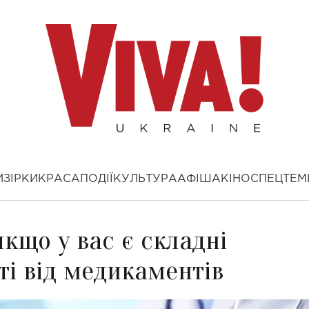
И
ЗІРКИ
КРАСА
ПОДІЇ
КУЛЬТУРА
АФІША
КІНО
СПЕЦТЕМ
якщо у вас є складні
ті від медикаментів