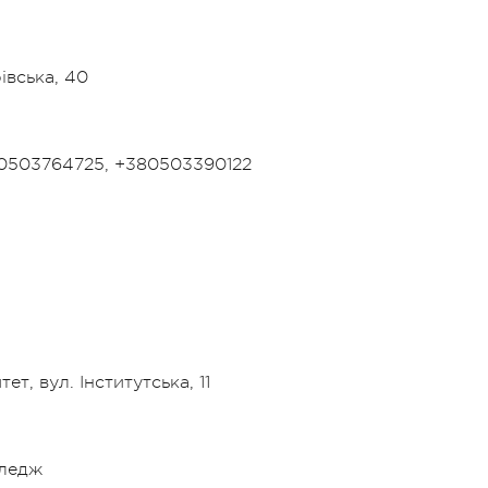
івська, 40
80503764725, +380503390122
т, вул. Інститутська, 11
оледж