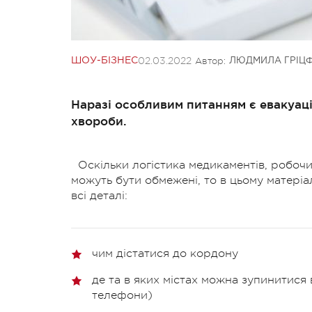
02.03.2022
Автор:
ШОУ-БІЗНЕС
ЛЮДМИЛА ГРІЦ
Наразі особливим питанням є евакуаці
хвороби.
Оскільки логістика медикаментів, робочи
можуть бути обмежені, то в цьому матеріал
всі деталі:
чим дістатися до кордону
де та в яких містах можна зупинитися 
телефони)