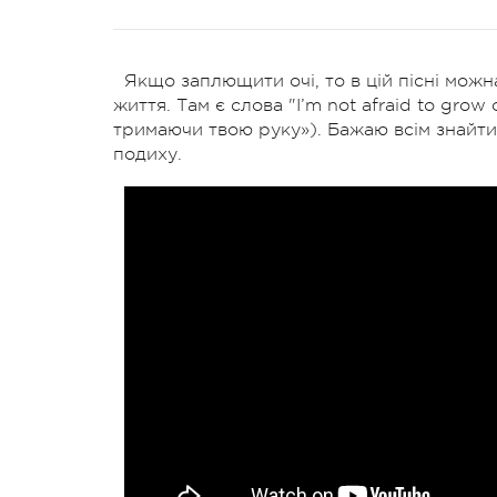
Якщо заплющити очі, то в цій пісні можн
життя. Там є слова "I’m not afraid to grow o
тримаючи твою руку»). Бажаю всім знайти 
подиху.