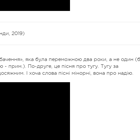
нди, 2019)
обачення», яка була переможною два роки, а не один (
 - прим.). По-друге, це пісня про тугу. Тугу за
сяжним. І хоча слова пісні мінорні, вона про надію.