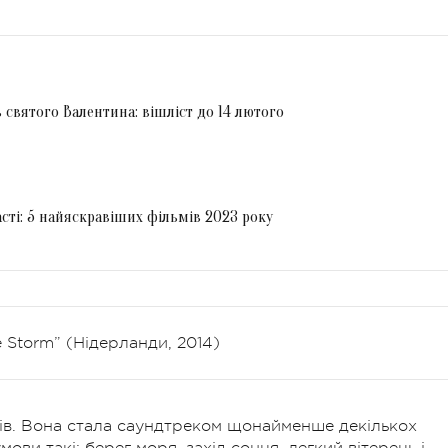
святого Валентина: вішліст до 14 лютого
сті: 5 найяскравіших фільмів 2023 року
 Storm” (Нідерланди, 2014)
асів. Вона стала саундтреком щонайменше декількох
мови такі: берег моря, захід сонця, легкий вітерець і