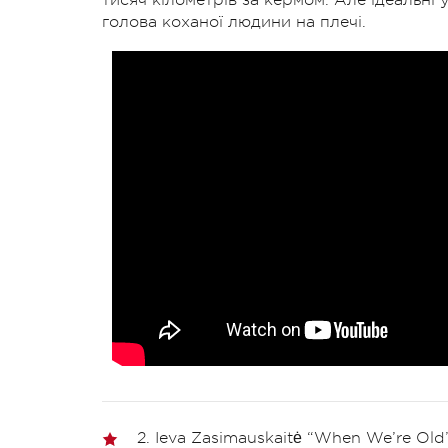
голова коханої людини на плечі.
2. Ieva Zasimauskaitė “When We’re Old”