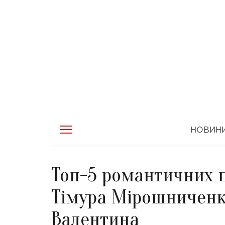
НОВИН
Топ-5 романтичних п
Тімура Мірошниченк
Валентина