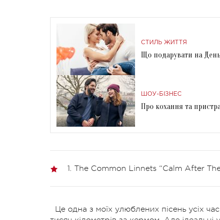
СТИЛЬ ЖИТТЯ
Що подарувати на День 
ШОУ-БІЗНЕС
Про кохання та пристра
1. The Common Linnets “Calm After The
Це одна з моїх улюблених пісень усіх ч
тисяч кілометрів за кермом. Але ідеальні у