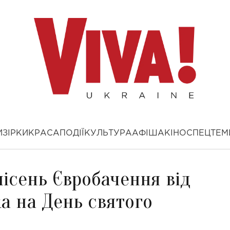
И
ЗІРКИ
КРАСА
ПОДІЇ
КУЛЬТУРА
АФІША
КІНО
СПЕЦТЕМ
ісень Євробачення від
а на День святого