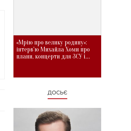
«Мрію про велику родину»:
інтерв'ю Михайла Хоми про
плани, концерти для ЗСУ і
зміни під час війни
ДОСЬЄ