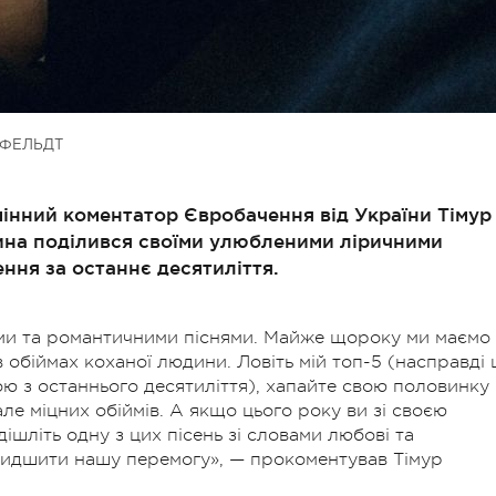
ЦФЕЛЬДТ
мінний коментатор Євробачення від України Тімур
ина поділився своїми улюбленими ліричними
ення за останнє десятиліття.
ми та романтичними піснями. Майже щороку ми маємо
 обіймах коханої людини. Ловіть мій топ-5 (насправді 
ою з останнього десятиліття), хапайте свою половинку 
 але міцних обіймів. А якщо цього року ви зі своєю
ішліть одну з цих пісень зі словами любові та
швидшити нашу перемогу»,
—
прокоментував Тімур