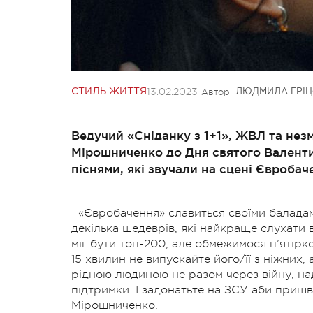
13.02.2023
Автор:
СТИЛЬ ЖИТТЯ
ЛЮДМИЛА ГРІ
Ведучий «Сніданку з 1+1», ЖВЛ та нез
Мірошниченко до Дня святого Валент
піснями, які звучали на сцені Євробач
«Євробачення» славиться своїми балада
декілька шедеврів, які найкраще слухати в
міг бути топ-200, але обмежимося п’ятірк
15 хвилин не випускайте його/її з ніжних,
рідною людиною не разом через війну, над
підтримки. І задонатьте на ЗСУ аби при
Мірошниченко.