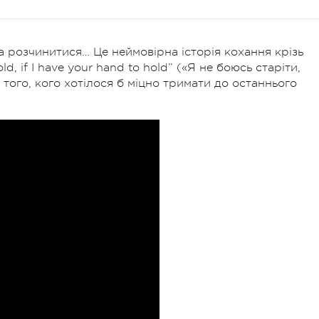
а розчинитися… Це неймовірна історія кохання крізь
ld, if I have your hand to hold” («Я не боюсь старіти,
того, кого хотілося б міцно тримати до останнього