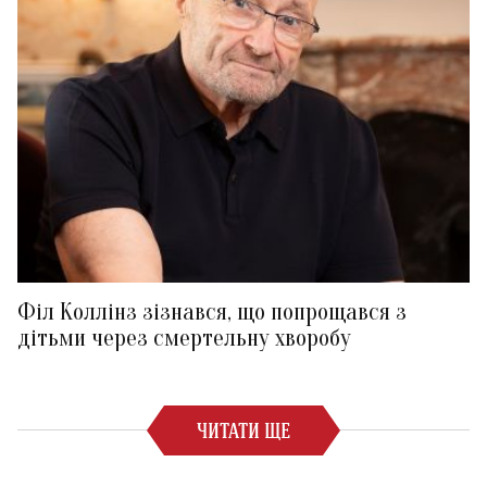
Філ Коллінз зізнався, що попрощався з
дітьми через смертельну хворобу
ЧИТАТИ ЩЕ