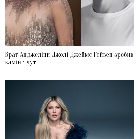
Брат Анджеліни Джолі Джеймс Гейвен зробив
камінг-аут