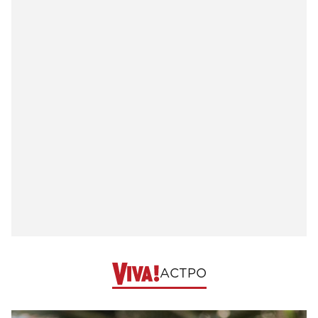
АСТРО