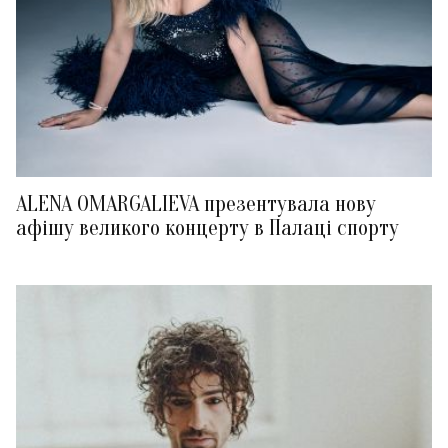
ALENA OMARGALIEVA презентувала нову
афішу великого концерту в Палаці спорту