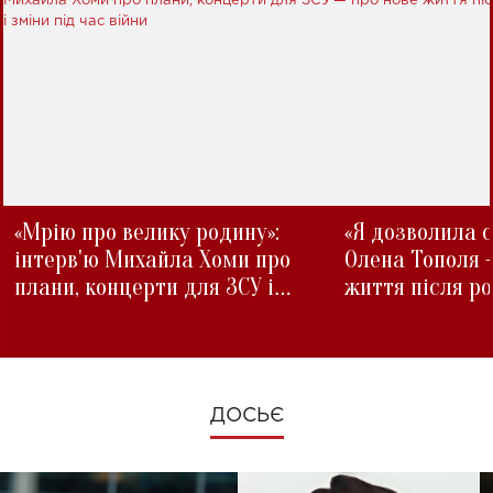
«Мрію про велику родину»:
«Я дозволила с
інтерв'ю Михайла Хоми про
Олена Тополя 
плани, концерти для ЗСУ і
життя після р
зміни під час війни
ДОСЬЄ