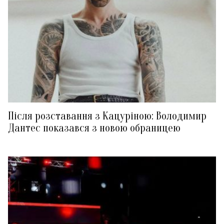
Після розставання з Кацуріною: Володимир
Дантес показався з новою обраницею