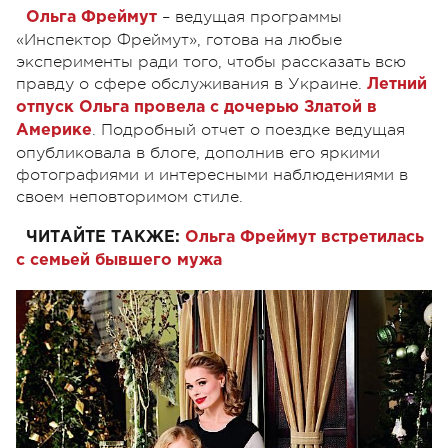
– ведущая программы
Ольга Фреймут
«Инспектор Фреймут», готова на любые
эксперименты ради того, чтобы рассказать всю
правду о сфере обслуживания в Украине.
Летний
отпуск Ольга провела с дочерью Златой в
. Подробный отчет о поездке ведущая
Америке
опубликовала в блоге, дополнив его яркими
фотографиями и интересными наблюдениями в
своем неповторимом стиле.
ЧИТАЙТЕ ТАКЖЕ:
Ольга Фреймут встретилась
с семьей бывшего мужа