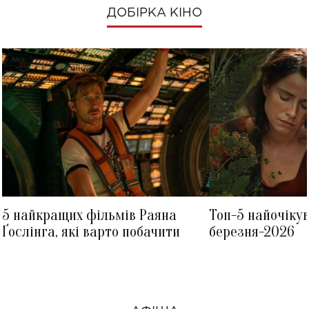
ДОБІРКА КІНО
5 найкращих фільмів Раяна
Топ-5 найочіку
Ґослінга, які варто побачити
березня-2026