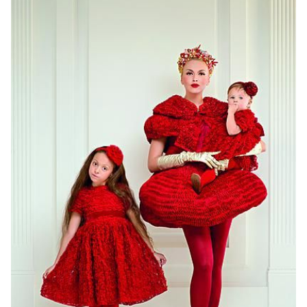
– экс-солистка группы
Ольга Романовская
«ВИА ГРА». До замужества более известна под
девичьей фамилией Корягина или как