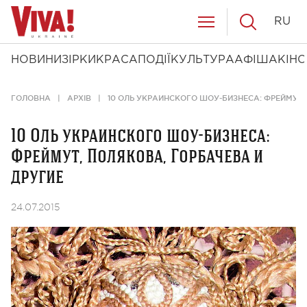
RU
НОВИНИ
ЗІРКИ
КРАСА
ПОДІЇ
КУЛЬТУРА
АФІША
КІНО
ГОЛОВНА
АРХІВ
10 ОЛЬ УКРАИНСКОГО ШОУ-БИЗНЕСА: ФРЕЙМУТ,
10 Оль украинского шоу-бизнеса:
Фреймут, Полякова, Горбачева и
другие
24.07.2015