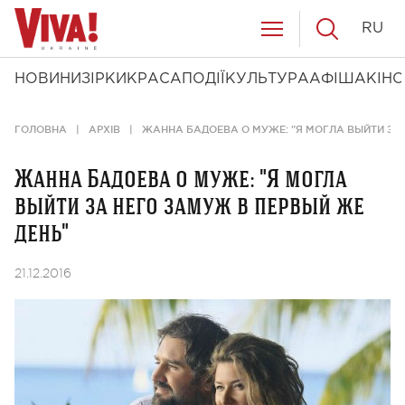
RU
НОВИНИ
ЗІРКИ
КРАСА
ПОДІЇ
КУЛЬТУРА
АФІША
КІНО
ГОЛОВНА
АРХІВ
ЖАННА БАДОЕВА О МУЖЕ: "Я МОГЛА ВЫЙТИ ЗА 
Жанна Бадоева о муже: "Я могла
выйти за него замуж в первый же
день"
21.12.2016