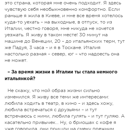
это страна, которая мне очень подходит. Я здесь
чувствую себя необыкновенно комфортно. Если
раньше я жила в Киеве, и мне все время хотелось
куда-то уехать – на выходные, в отпуск, то из
Италии, честно говоря, мне никуда не хочется
уезжать. Я живу в таком месте! 30 минут на
машине до Венеции, 20 – до итальянских терм, тут
же Падуя, 3 часа – и я в Тоскане. Италия
настолько разная – север, юг – что надоесть она
не может.
– За время жизни в Италии ты стала немного
итальянкой?
Не скажу, что мой образ жизни сильно
изменился. Я живу все теми же интересами:
любила ходить в театр, в кино – и здесь хожу,
любила встречаться с друзьями – и тут
встречаюсь с ними, любила гулять – и тут гуляю. А
касательно привычек… Ну, о бриошах с кофе я
уже говорила, они пришли на смену прежним