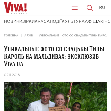
RU
НОВИНИ
ЗІРКИ
КРАСА
ПОДІЇ
КУЛЬТУРА
АФІША
КІНО
ГОЛОВНА
АРХІВ
УНИКАЛЬНЫЕ ФОТО СО СВАДЬБЫ ТИНЫ КАРОЛЬ 
Уникальные фото со свадьбы Тины
Кароль на Мальдивах: эксклюзив
Viva.ua
07.11.2016