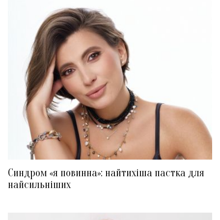
Синдром «я повинна»: найтихіша пастка для
найсильніших