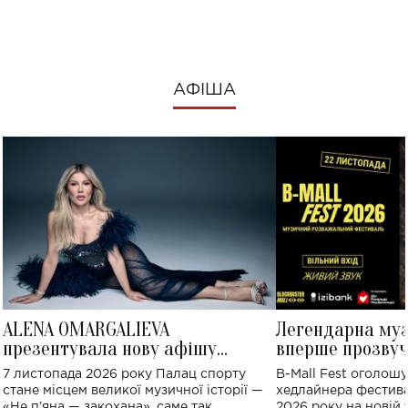
АФІША
ALENA OMARGALIEVA
Легендарна му
презентувала нову афішу
вперше прозвуч
великого концерту в Палаці
Україні: де від
7 листопада 2026 року Палац спорту
B-Mall Fest оголош
спорту
стане місцем великої музичної історії —
хедлайнера фестива
«Не пʼяна — закохана», саме так
2026 року на новій т