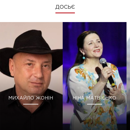
ДОСЬЄ
МИХАЙЛО ЖОНІН
НІНА МАТВІЄНКО