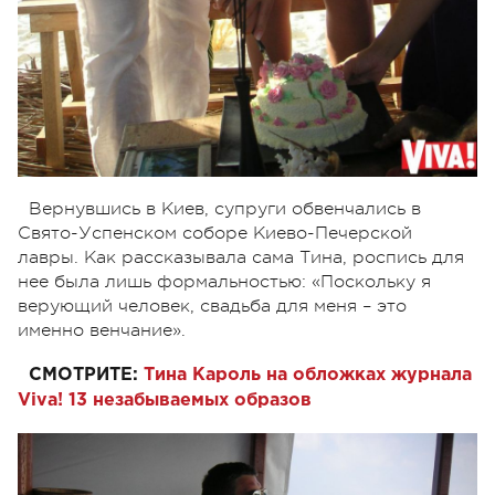
Вернувшись в Киев, супруги обвенчались в
Свято-Успенском соборе Киево-Печерской
лавры. Как рассказывала сама Тина, роспись для
нее была лишь формальностью: «Поскольку я
верующий человек, свадьба для меня – это
именно венчание».
СМОТРИТЕ:
Тина Кароль на обложках журнала
Viva! 13 незабываемых образов