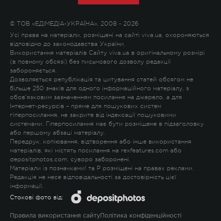
© ТОВ «ЕДІМЕДІА-УКРАЇНА», 2008 - 2026
Усі права на матеріали, розміщені на сайті viva.ua, охороняються
відповідно до законодавства України.
Використання матеріалів Сайту viva.ua в оригінальному розмірі
(в повному обсязі) без письмового дозволу редакції
забороняється.
Дозволяється републікація та цитування статей обсягом не
більше 250 знаків для одного інформаційного матеріалу, з
обов'язковим зазначенням посилання на джерело, а для
Інтернет-ресурсів – пряме для пошукових систем
гіперпосилання, не закрите від індексації пошуковими
системами. Гіперпосилання має бути розміщене в підзаголовку
або першому абзаці матеріалу.
Передрук, копіювання, відтворення або інше використання
матеріалів, які містять посилання на rexfeatures.com або
depositphotos.com, суворо заборонені.
Матеріали із позначками
!
та
P
розміщені на правах реклами.
Редакція не несе відповідальності за достовірність цієї
інформації.
Стокові фото від:
Правила використання сайту
Політика конфіденційності