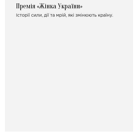
Премія «Жінка України»
Історії сили, дії та мрій, які змінюють країну.