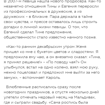
В 2007-м певица нашла нового продюсера. Как-то
незаметно отношения Тины и Евгения переросли
из профессиональных в дружеские, а из
дружеских – в близкие. Пара держала в тайне
свои чувства, и прессе оставалось лишь строить
догадки о личной жизни певицы. О том, что
Евгений сделал Тине предложение,
общественности стало известно намного позже.
«Как-то ранним декабрьским утром Женя
пришел ко мне с букетом цветов и сладостями. Я
предложила ему чаю, а он внезапно сказал: «Тина,
я принял решение!» – «По поводу чая?» Он
улыбнулся, встал на одно колено, взял мою руку,
нежно поцеловал и предложил мне выйти за него
замуж», – вспоминает Кароль.
Влюбленные расписались сразу после
новогодних праздников, а спустя несколько дней
улетели отмечать медовый месяц на Мальдивах,
где и сыграли свадьбу. «Сама роспись была