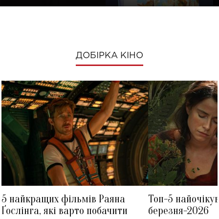
ДОБІРКА КІНО
5 найкращих фільмів Раяна
Топ-5 найочіку
Ґослінга, які варто побачити
березня-2026