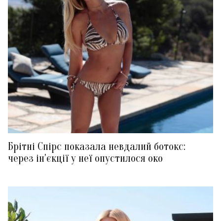
Брітні Спірс показала невдалий ботокс:
через ін'єкції у неї опустилося око