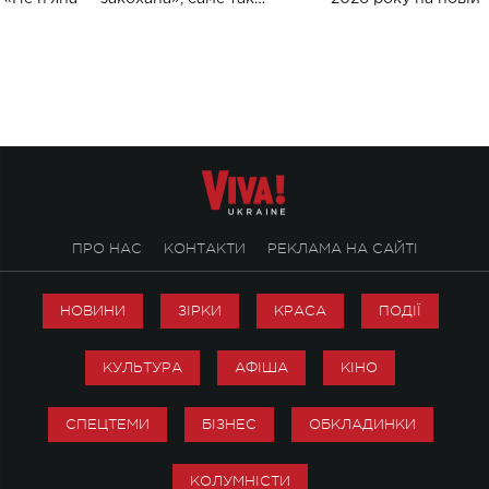
символічно названо майбутній концерт
stage відбудеться у
ALENA OMARGALIEVA.
ENIGMA VOICES' OR
ПРО НАС
КОНТАКТИ
РЕКЛАМА НА САЙТІ
НОВИНИ
ЗІРКИ
КРАСА
ПОДІЇ
КУЛЬТУРА
АФІША
КІНО
СПЕЦТЕМИ
БІЗНЕС
ОБКЛАДИНКИ
КОЛУМНІСТИ