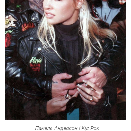
Памела Андерсон і Кід Рок