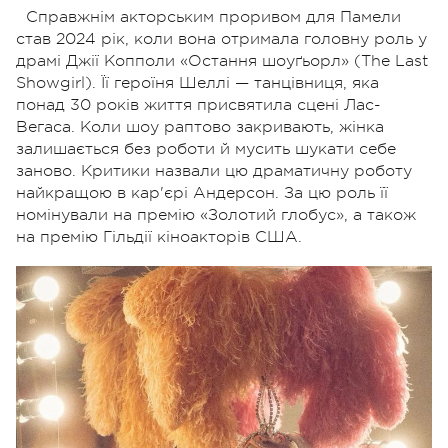
Справжнім акторським проривом для Памели
став 2024 рік, коли вона отримала головну роль у
драмі Джії Копполи «Остання шоуґьорл» (The Last
Showgirl). Її героїня Шеллі — танцівниця, яка
понад 30 років життя присвятила сцені Лас-
Вегаса. Коли шоу раптово закривають, жінка
залишається без роботи й мусить шукати себе
заново. Критики назвали цю драматичну роботу
найкращою в кар'єрі Андерсон. За цю роль її
номінували на премію «Золотий глобус», а також
на премію Гільдії кіноакторів США.