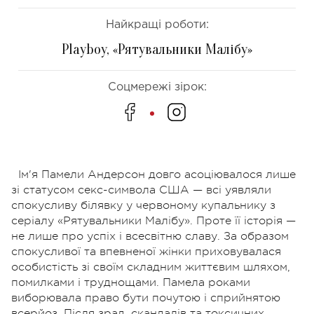
Найкращі роботи:
Playboy, «Рятувальники Малібу»
Соцмережі зірок:
Ім'я Памели Андерсон довго асоціювалося лише
зі статусом секс-символа США — всі уявляли
спокусливу білявку у червоному купальнику з
серіалу «Рятувальники Малібу». Проте її історія —
не лише про успіх і всесвітню славу. За образом
спокусливої та впевненої жінки приховувалася
особистість зі своїм складним життєвим шляхом,
помилками і труднощами. Памела роками
виборювала право бути почутою і сприйнятою
всерйоз. Після зрад, скандалів та токсичних