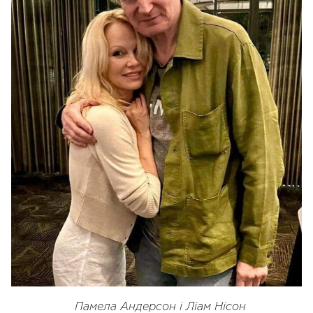
Памела Андерсон і Ліам Нісон