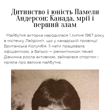
Дитинство і юність Памели
Андерсон: Канада, мрії і
перший злам
Майбутня акторка народилася 1 липня 1967 року
в містечку Лейдісміт, що у канадській провінції
Британська Колумбія. Її мати працювала
офіціанткою, а батько — ремонтником печей.
Дівчинка росла активною, займалася спортом і
мріяла про велике майбутнє.