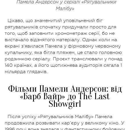
Памела Андерсон у серіалі «Рятувальники
Малібу»
Цікаво, що знаменитий уповільнений біг
рятувальників спочатку придумали просто для
того, щоб заповнити хронометраж серії, бо не
вистачало відзнятого матеріалу. Однак коли на
екрані з'явилася Памела у фірмовому червоному
купальнику, яка бігла пляжем, це стало головною
родзинкою серіалу. Проєкт транслювали у понад
140 країнах, а його щотижнева аудиторія сягала 1
мільярда глядачів.
Фільми Памели Андерсон: від
«Барб Вайр» до The Last
Showgirl
Після успіху «Рятувальників Малібу» Памела
продовжила розвивати кар’єру у великому кіно. У
1996 році вона знялася у фантастичному бойовику