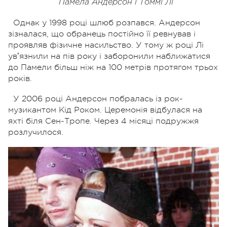
Памела Андерсон і Томмі Лі
Однак у 1998 році шлюб розпався. Андерсон
зізналася, що обранець постійно її ревнував і
проявляв фізичне насильство. У тому ж році Лі
увʼязнили на пів року і заборонили наближатися
до Памели більш ніж на 100 метрів протягом трьох
років.
У 2006 році Андерсон побралась із рок-
музикантом Кід Роком. Церемонія відбулася на
яхті біля Сен-Тропе. Через 4 місяці подружжя
розлучилося.