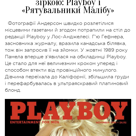
зіркою: Playboy і
«Рятувальники Малібу»
Фотографії Андерсон швидко розлетілися
місцевими газетами й згодом потрапили на стіл до
редакції Playboy у Лос-Анджелесі. Г'ю Гефнера,
засновника журналу, вразила канадська білявка,
тож він запросив її на зйомки. У жовтні 1989 року
Памела вперше з'явилася на обкладинці Playboy.
Це стало для неї величезним кроком уперед і
способом втекти від провінційного минулого.
Дівчина переїхала до Каліфорнії, збільшила груди
і перефарбувалась в ультраяскравий платиновий
блонд.