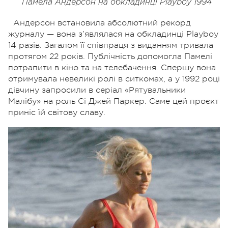
Памела Андерсон на обкладинці Playboy 1994
Андерсон встановила абсолютний рекорд
журналу — вона з’являлася на обкладинці Playboy
14 разів. Загалом її співпраця з виданням тривала
протягом 22 років. Публічність допомогла Памелі
потрапити в кіно та на телебачення. Спершу вона
отримувала невеликі ролі в ситкомах, а у 1992 році
дівчину запросили в серіал «Рятувальники
Малібу» на роль Сі Джей Паркер. Саме цей проєкт
приніс їй світову славу.