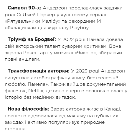
Андерсон прославилася завдяки
Символ 90-х:
ролі Сі Джей Паркер у культовому серіалі
«Рятувальники Малібу» та рекордним 14
обкладинкам для журналу Playboy.
У 2022 році Памела довела
Тріумф на Бродвеї:
свій акторський талант суворим критикам. Вона
зіграла Роксі Гарт у мюзиклі «Чикаго», збираючи
повні аншлаги.
У 2023 році Андерсон
Трансформація акторки:
випустила автобіографічну книгу-бестселер «З
любов'ю, Памела». Також вийшов документальний
фільм від Netflix, де вона вперше розповіла власну
історію без медійних вигадок.
Зараз акторка живе в Канаді,
Нова філософія:
повністю відмовилася від макіяжу на публічних
заходах і активно популяризує природне
старіння.