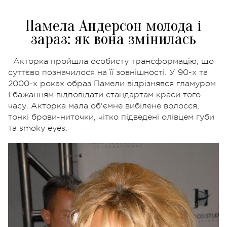
Памела Андерсон молода і
зараз: як вона змінилась
Акторка пройшла особисту трансформацію, що
суттєво позначилося на її зовнішності. У 90-х та
2000-х роках образ Памели відрізнявся гламуром
І бажанням відповідати стандартам краси того
часу. Акторка мала об'ємне вибілене волосся,
тонкі брови-ниточки, чітко підведені олівцем губи
та smoky eyes.