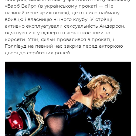
«Барб Вайр» (в українському прокаті — «Не
називай мене крихіткою»), де втілила найману
вбивцю і власницю нічного клубу. У стрічці
активно експлуатували сексуальність Андерсон,
одягнувши її у відверті шкіряні костюми та
корсети. Утім, фільм провалився в прокаті, і
Голлівуд на певний час закрив перед акторкою
двері до серйозних ролей.