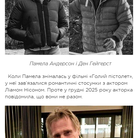
Памела Андерсон і Ден Гейгерст
Коли Памела знімалась у фільмі «Голий пістолет»,
у неї зав’язалися романтичні стосунки з актором
Ліамом Нісоном. Проте у грудні 2025 року акторка
повідомила, що вони не разом.