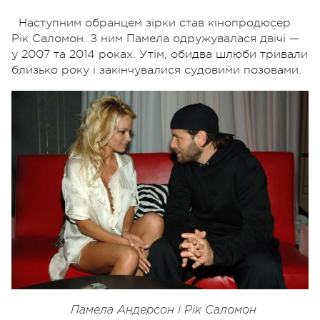
Наступним обранцем зірки став кінопродюсер
Рік Саломон. З ним Памела одружувалася двічі —
у 2007 та 2014 роках. Утім, обидва шлюби тривали
близько року і закінчувалися судовими позовами.
Памела Андерсон і Рік Саломон