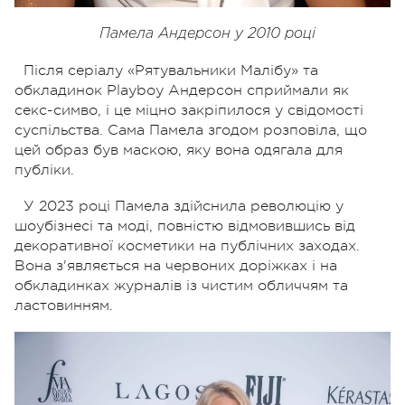
Памела Андерсон у 2010 році
Після серіалу «Рятувальники Малібу» та
обкладинок Playboy Андерсон сприймали як
секс-симво, і це міцно закріпилося у свідомості
суспільства. Сама Памела згодом розповіла, що
цей образ був маскою, яку вона одягала для
публіки.
У 2023 році Памела здійснила революцію у
шоубізнесі та моді, повністю відмовившись від
декоративної косметики на публічних заходах.
Вона з'являється на червоних доріжках і на
обкладинках журналів із чистим обличчям та
ластовинням.