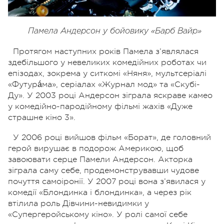
Памела Андерсон у бойовику «Барб Вайр»
Протягом наступних років Памела з’являлася
здебільшого у невеликих комедійних роботах чи
епізодах, зокрема у ситкомі «Няня», мультсеріалі
«Футурáма», серіалах «Журнал мод» та «Скубі-
Ду». У 2003 році Андерсон зіграла яскраве камео
у комедійно-пародійному фільмі жахів «Дуже
страшне кіно 3».
У 2006 році вийшов фільм «Борат», де головний
герой вирушає в подорож Америкою, щоб
завоювати серце Памели Андерсон. Акторка
зіграла саму себе, продемонструвавши чудове
почуття самоіронії. У 2007 році вона з’явилася у
комедії «Блондинка і блондинка», а через рік
втілила роль Дівчини-невидимки у
«Супергеройському кіно». У ролі самої себе