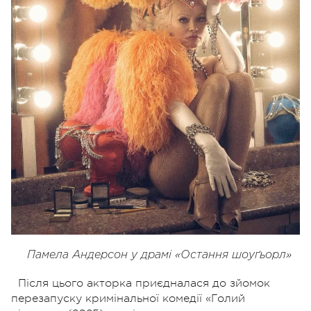
Памела Андерсон у драмі «Остання шоуґьорл»
Після цього акторка приєдналася до зйомок
перезапуску кримінальної комедії «Голий