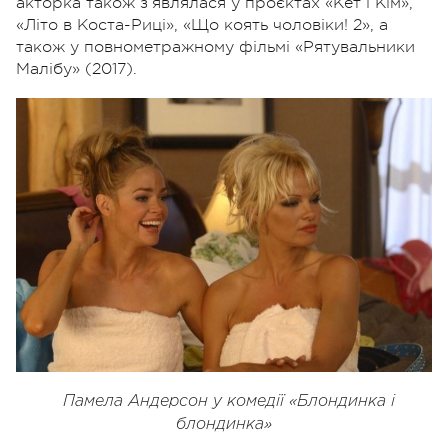
акторка також з’являлася у проєктах «Кет і Кім»,
«Літо в Коста-Риці», «Що коять чоловіки! 2», а
також у повнометражному фільмі «Рятувальники
Малібу» (2017).
Памела Андерсон у комедії «Блондинка і
блондинка»