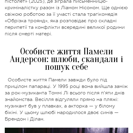
пістолет» (2025), де зіграла письменницю-
криміналістку разом із Ліамом Нісоном. Ще однією
свіжою роботою за її участі стала трагікомедія
«Обрізка троянд», яка розповідає про складні
перипетії та конфлікти всередині великої родини
після смерті матері.
Особисте життя Памели
Андерсон: шлюби, скандали і
пошук себе
Особисте життя Памели завжди було під
прицілом папараці. У 1995 році вона вийшла заміж
за рок-музиканта Томмі Лі всього після п'яти днів
знайомства. Весілля відгуляли прямо на пляжі:
музикант був у плавках, а акторка — у білому
бікіні. У цьому шлюбі народилося двоє синів —
Брендон і Ділан.