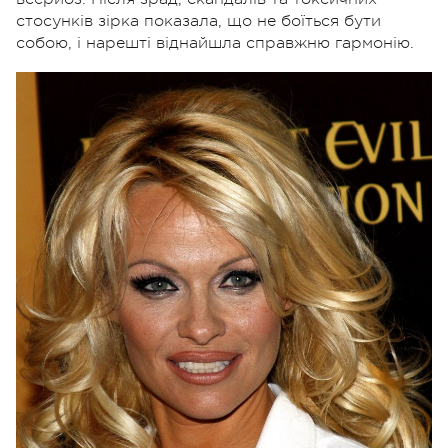
стосунків зірка показала, що не боїться бути
собою, і нарешті віднайшла справжню гармонію.