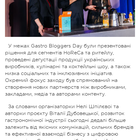
У межах Gastro Bloggers Day були презентовані
рішення для сегментів HoReCa та ритейлу,
проведені дегустації продукції українських
виробників, кулінарні та коктейльні шоу, а також
низка соціальних та інклюзивних ініціатив.
Окремий фокус заходу був спрямований на
створення нових партнерств між виробниками,
закладами, медіа та авторами контенту.
За словами організаторки Нелі Шпілєвоі та
авторки проєкту Віталії Дубовецької, розвиток
гастрономічної індустрії сьогодні дедалі більше
залежить від якісних комунікацій, сильних брендів
та ефективної взаємодії бізнесу з цифровою