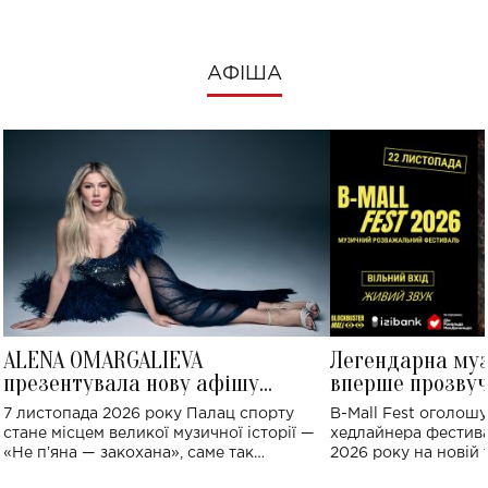
АФІША
ALENA OMARGALIEVA
Легендарна му
презентувала нову афішу
вперше прозвуч
великого концерту в Палаці
Україні: де від
7 листопада 2026 року Палац спорту
B-Mall Fest оголош
спорту
стане місцем великої музичної історії —
хедлайнера фестива
«Не пʼяна — закохана», саме так
2026 року на новій т
символічно названо майбутній концерт
stage відбудеться у