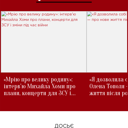
«Мрію про велику родину»:
«Я дозволила с
інтерв'ю Михайла Хоми про
Олена Тополя 
плани, концерти для ЗСУ і
життя після р
зміни під час війни
ДОСЬЄ