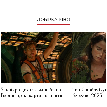
ДОБІРКА КІНО
5 найкращих фільмів Раяна
Топ-5 найочіку
Ґослінга, які варто побачити
березня-2026