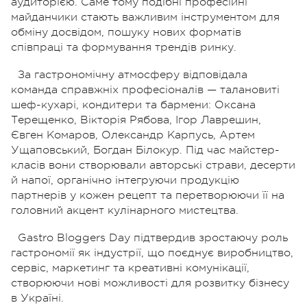
аудиторією. Саме тому подібні професійні
майданчики стають важливим інструментом для
обміну досвідом, пошуку нових форматів
співпраці та формування трендів ринку.
За гастрономічну атмосферу відповідала
команда справжніх професіоналів — талановиті
шеф-кухарі, кондитери та бармени: Оксана
Терещенко, Вікторія Рябова, Ігор Лаврешин,
Євген Комаров, Олександр Карпусь, Артем
Ущаповський, Богдан Білокур. Під час майстер-
класів вони створювали авторські страви, десерти
й напої, органічно інтегруючи продукцію
партнерів у кожен рецепт та перетворюючи її на
головний акцент кулінарного мистецтва.
Gastro Bloggers Day підтвердив зростаючу роль
гастрономії як індустрії, що поєднує виробництво,
сервіс, маркетинг та креативні комунікації,
створюючи нові можливості для розвитку бізнесу
в Україні.