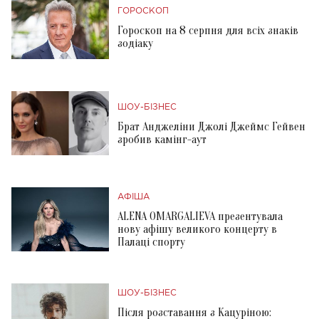
ГОРОСКОП
Гороскоп на 8 серпня для всіх знаків
зодіаку
ШОУ-БІЗНЕС
Брат Анджеліни Джолі Джеймс Гейвен
зробив камінг-аут
АФІША
ALENA OMARGALIEVA презентувала
нову афішу великого концерту в
Палаці спорту
ШОУ-БІЗНЕС
Після розставання з Кацуріною: