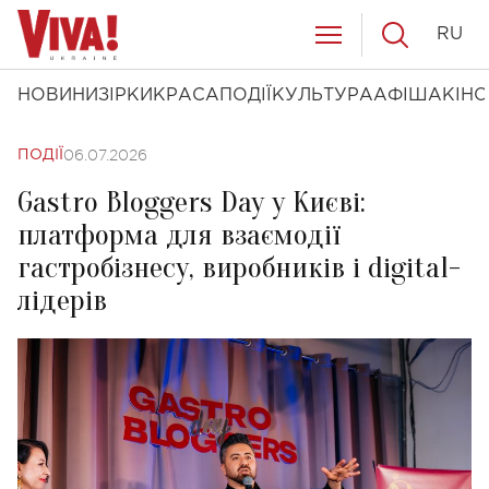
RU
НОВИНИ
ЗІРКИ
КРАСА
ПОДІЇ
КУЛЬТУРА
АФІША
КІНО
06.07.2026
ПОДІЇ
Gastro Bloggers Day у Києві:
платформа для взаємодії
гастробізнесу, виробників і digital-
лідерів