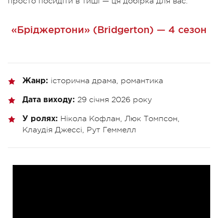
просто посидіти в тиші — ця добірка для вас.
«Бріджертони» (Bridgerton) — 4 сезон
історична драма, романтика
Жанр:
29 січня 2026 року
Дата виходу:
Нікола Кофлан, Люк Томпсон,
У ролях:
Клаудія Джессі, Рут Геммелл