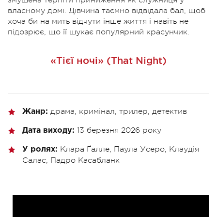
змушена терпіти приниження як служниця у
власному домі. Дівчина таємно відвідала бал, щоб
хоча би на мить відчути інше життя і навіть не
підозрює, що її шукає популярний красунчик.
«Тієї ночі» (That Night)
драма, кримінал, трилер, детектив
Жанр:
13 березня 2026 року
Дата виходу:
Клара Ґалле, Паула Усеро, Клаудія
У ролях:
Салас, Падро Касабланк