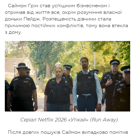
Саймон Грін став успішним бізнесменом і
отримав від життя все, окрім розуміння власної
доньки Пейдж. Розпещеність дівчини стала
причиною постійних конфліктів, тому вона втекла
з дому.
Серіал Netflix 2026 «Утікай» (Run Away)
Після довгих пошуків Саймон випадково помітив