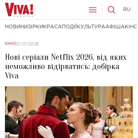
RU
НОВИНИ
ЗІРКИ
КРАСА
ПОДІЇ
КУЛЬТУРА
АФІША
КІНО
01.07.2026
КІНО
Нові серіали Netflix 2026, від яких
неможливо відірватись: добірка
Viva