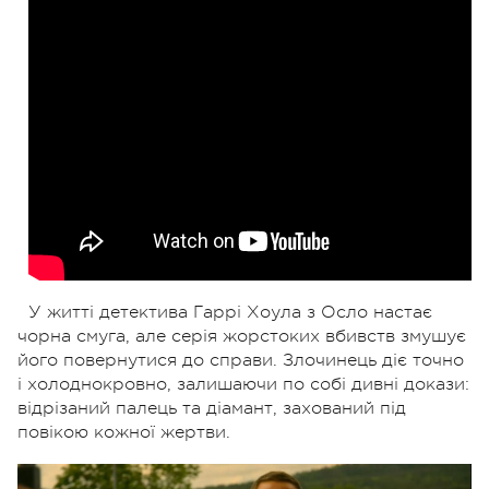
У житті детектива Гаррі Хоула з Осло настає
чорна смуга, але серія жорстоких вбивств змушує
його повернутися до справи. Злочинець діє точно
і холоднокровно, залишаючи по собі дивні докази:
відрізаний палець та діамант, захований під
повікою кожної жертви.