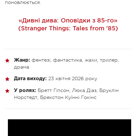
поновлюється.
«Дивні дива: Оповідки з 85-го»
(Stranger Things: Tales from '85)
фентезі, фантастика, жахи, трилер,
Жанр:
драма
23 квітня 2026 року
Дата виходу:
Бретт Гіпсон, Люка Діаз, Бруклін
У ролях:
Норстедт, Брекстон Куїнні Гокінс