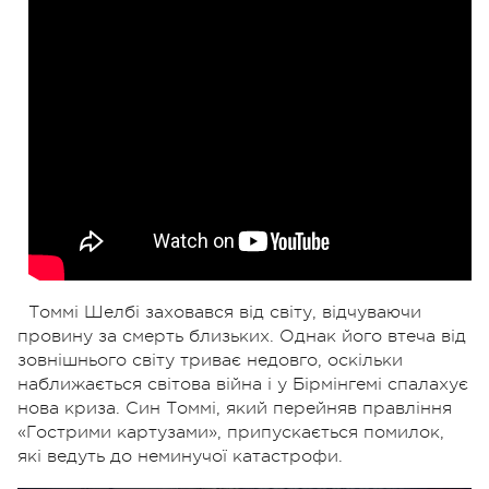
Томмі Шелбі заховався від світу, відчуваючи
провину за смерть близьких. Однак його втеча від
зовнішнього світу триває недовго, оскільки
наближається світова війна і у Бірмінгемі спалахує
нова криза. Син Томмі, який перейняв правління
«Гострими картузами», припускається помилок,
які ведуть до неминучої катастрофи.