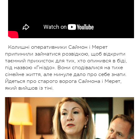
Колишні оперативники Саймон і Мерет
припинили займатися розвідкою, щоб відкрити
таємний прихисток для тих, хто опинився в біді,
під назвою «Гніздо». Вони сподівалися на тихе
сімейне життя, але минуле дало про себе знати.
Йдеться про старого ворога Саймона і Мерет,
який вийшов із тіні.