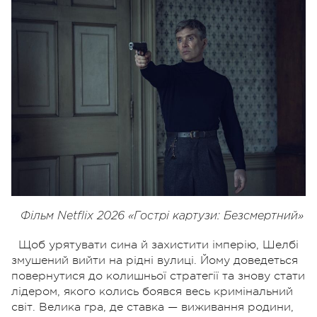
Фільм Netflix 2026 «Гострі картузи: Безсмертний»
Щоб урятувати сина й захистити імперію, Шелбі
змушений вийти на рідні вулиці. Йому доведеться
повернутися до колишньої стратегії та знову стати
лідером, якого колись боявся весь кримінальний
світ. Велика гра, де ставка — виживання родини,