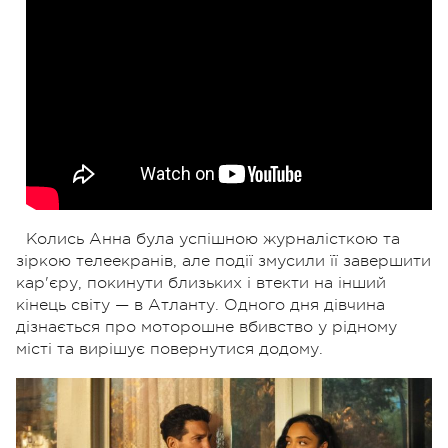
Колись Анна була успішною журналісткою та
зіркою телеекранів, але події змусили її завершити
кар'єру, покинути близьких і втекти на інший
кінець світу — в Атланту. Одного дня дівчина
дізнається про моторошне вбивство у рідному
місті та вирішує повернутися додому.