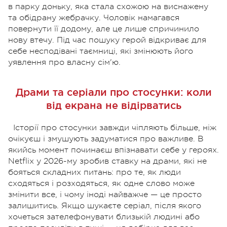
в парку доньку, яка стала схожою на виснажену
та обідрану жебрачку. Чоловік намагався
повернути її додому, але це лише спричинило
нову втечу. Під час пошуку герой відкриває для
себе несподівані таємниці, які змінюють його
уявлення про власну сім'ю.
Драми та серіали про стосунки: коли
від екрана не відірватись
Історії про стосунки завжди чіпляють більше, ніж
очікуєш і змушують задуматися про важливе. В
якийсь момент починаєш впізнавати себе у героях.
Netflix у 2026-му зробив ставку на драми, які не
бояться складних питань: про те, як люди
сходяться і розходяться, як одне слово може
змінити все, і чому іноді найважче — це просто
залишитись. Якщо шукаєте серіал, після якого
хочеться зателефонувати близькій людині або