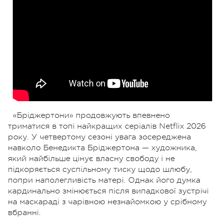
«Бріджертони» продовжують впевнено
триматися в топі найкращих серіалів Netflix 2026
року. У четвертому сезоні увага зосереджена
навколо Бенедикта Бріджертона — художника,
який найбільше цінує власну свободу і не
підкоряється суспільному тиску щодо шлюбу,
попри наполегливість матері. Однак його думка
кардинально змінюється після випадкової зустрічі
на маскараді з чарівною незнайомкою у срібному
вбранні.