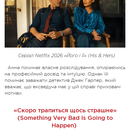
Серіал Netflix 2026 «Його і її» (His & Hers)
Анна починає власне розслідування, опираючись
на професійний досвід та інтуїцію. Однак їй
починає заважати детектив Джек Гарпер, який
вважає, що ексведуча має у цій справі приховані
мотиви.
«Скоро трапиться щось страшне»
(Something Very Bad Is Going to
Happen)