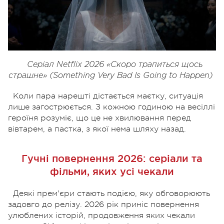
Серіал Netflix 2026 «Скоро трапиться щось
страшне» (Something Very Bad Is Going to Happen)
Коли пара нарешті дістається маєтку, ситуація
лише загострюється. З кожною годиною на весіллі
героїня розуміє, що це не хвилювання перед
вівтарем, а пастка, з якої нема шляху назад.
Гучні повернення 2026: серіали та
фільми, яких усі чекали
Деякі прем'єри стають подією, яку обговорюють
задовго до релізу. 2026 рік приніс повернення
улюблених історій, продовження яких чекали