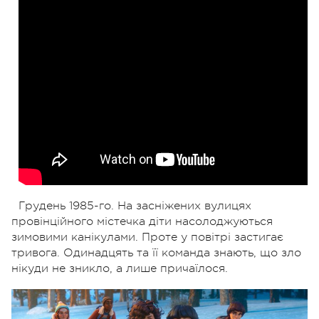
Грудень 1985-го. На засніжених вулицях
провінційного містечка діти насолоджуються
зимовими канікулами. Проте у повітрі застигає
тривога. Одинадцять та її команда знають, що зло
нікуди не зникло, а лише причаїлося.