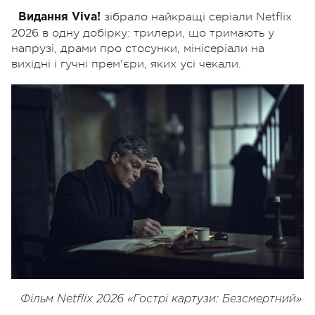
зібрало найкращі серіали Netflix
Видання Viva!
2026 в одну добірку: трилери, що тримають у
напрузі, драми про стосунки, мінісеріали на
вихідні і гучні прем'єри, яких усі чекали.
Фільм Netflix 2026 «Гострі картузи: Безсмертний»