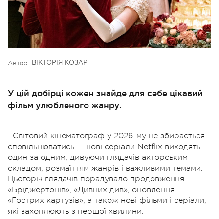
Автор:
ВІКТОРІЯ КОЗАР
У цій добірці кожен знайде для себе цікавий
фільм улюбленого жанру.
Світовий кінематограф у 2026-му не збирається
сповільнюватись — нові серіали Netflix виходять
один за одним, дивуючи глядачів акторським
складом, розмаїттям жанрів і важливими темами.
Цьогоріч глядачів порадувало продовження
«Бріджертонів», «Дивних див», оновлення
«Гострих картузів», а також нові фільми і серіали,
які захоплюють з першої хвилини.