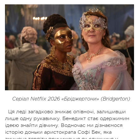
Серіал Netflix 2026 «Бріджертони» (Bridgerton)
Ця леді загадково зникає опівночі, залишивши
лише одну рукавичку. Бенедикт стає одержимим
ідеєю знайти дівчину. Водночас ми дізнаємося
історію доньки аристократа Софі Бек, яка