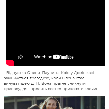
Відпустка Олени, Паули та Кріс у Домінікані
закінчується трагедією, коли Олена стає
винуватицею ДТП. Вона прагне уникнути
правосуддя і просить сестер приховати злочин.