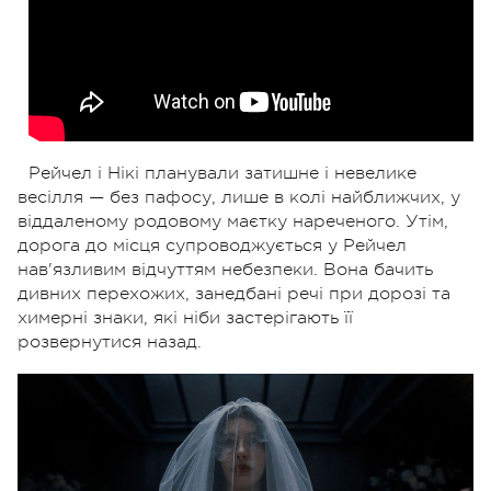
Рейчел і Нікі планували затишне і невелике
весілля — без пафосу, лише в колі найближчих, у
віддаленому родовому маєтку нареченого. Утім,
дорога до місця супроводжується у Рейчел
нав'язливим відчуттям небезпеки. Вона бачить
дивних перехожих, занедбані речі при дорозі та
химерні знаки, які ніби застерігають її
розвернутися назад.