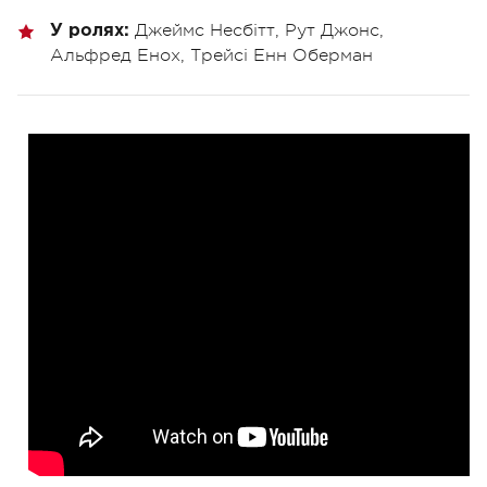
Джеймс Несбітт, Рут Джонс,
У ролях:
Альфред Енох, Трейсі Енн Оберман