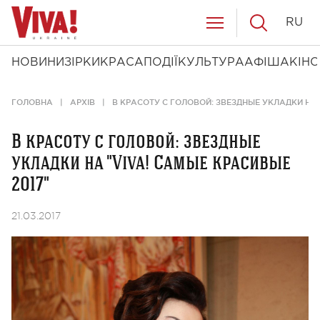
RU
НОВИНИ
ЗІРКИ
КРАСА
ПОДІЇ
КУЛЬТУРА
АФІША
КІНО
ГОЛОВНА
АРХІВ
В КРАСОТУ С ГОЛОВОЙ: ЗВЕЗДНЫЕ УКЛАДКИ НА 
В красоту с головой: звездные
укладки на "Viva! Самые красивые
2017"
21.03.2017