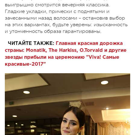
выигрышно смотрится вечерняя классика.
Гладкие укладки, прически с поднятыми и
зачесанными назад волосами – остановив выбор
на этих вариантах, будьте уверены: изысканность
и утонченность образа гарантированы.
ЧИТАЙТЕ ТАКЖЕ:
Главная красная дорожка
страны: Monatik, The Harkiss, O.Torvald и другие
звезды прибыли на церемонию "Viva! Самые
красивые-2017"