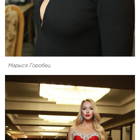
Марыся Горобец