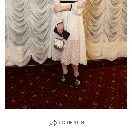
Янина Соколова
в Burba
Фото: Дмитрий Ларин, Лидия Тропман,
Вольдемар Горлушко
Следите за нашими новостями в соцсетях:
Viva!
в Facebook
и
Vk.com
ПОШЕРИТИ