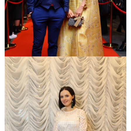
Валентина Хамайко
в платье от the Coat by
Katya Silchenko