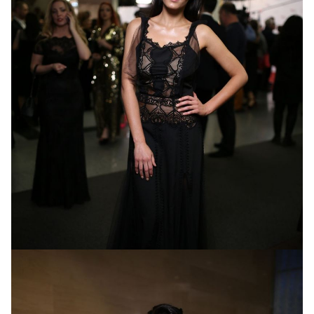
Роза Аль-Намри
в наряде от Юлии Айсиной