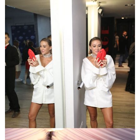
Певица Layah
в образе из клипа «Не прячься»