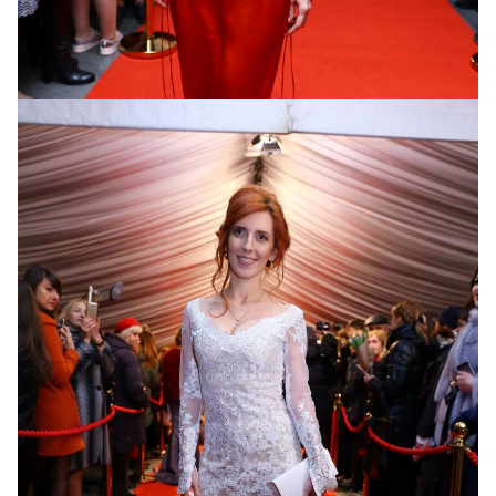
Анита Луценко
в платье от Елены Рева