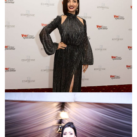
Ольга Цибульская
в
платье от Miss Candy