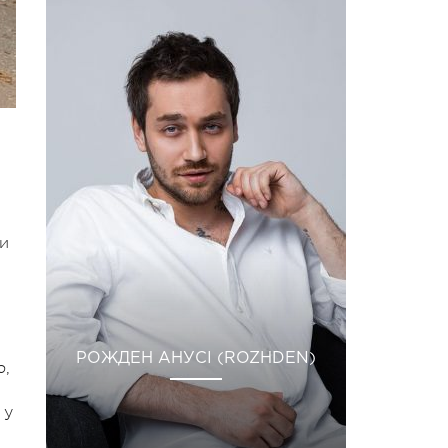
ки
РОЖДЕН АНУСІ (ROZHDEN)
ю,
 у