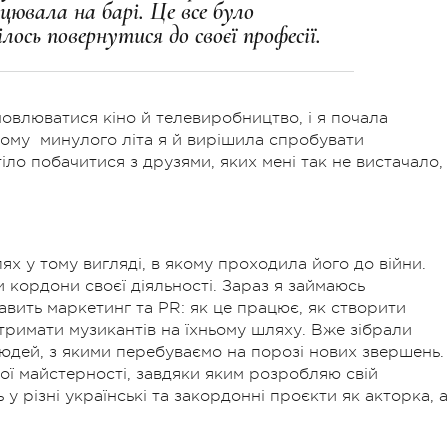
цювала на барі. Це все було
ось повернутися до своєї професії.
новлюватися кіно й телевиробництво, і я почала
Тому
минулого літа я й вирішила спробувати
іло побачитися з друзями, яких мені так не вистачало,
х у тому вигляді, в якому проходила його до війни.
 кордони своєї діяльності. Зараз я займаюсь
вить маркетинг та PR: як це працює, як створити
дтримати музикантів на їхньому шляху. Вже зібрали
юдей, з якими перебуваємо на порозі нових звершень.
ої майстерності, завдяки яким розробляю свій
 різні українські та закордонні проєкти як акторка, а