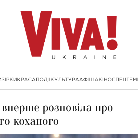
И
ЗІРКИ
КРАСА
ПОДІЇ
КУЛЬТУРА
АФІША
КІНО
СПЕЦТЕМ
 вперше розповіла про
ого коханого