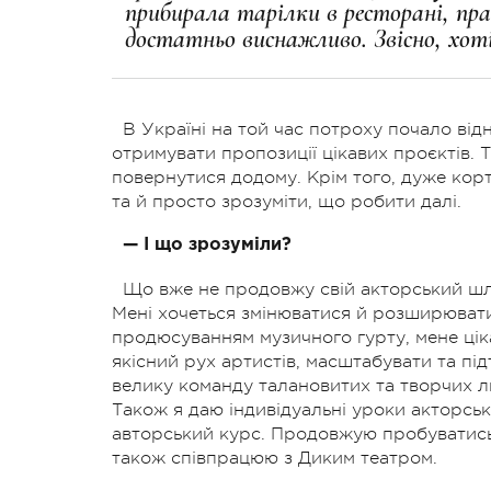
прибирала тарілки в ресторані, пра
достатньо виснажливо. Звісно, хотіл
В Україні на той час потроху почало від
отримувати пропозиції цікавих проєктів. 
повернутися додому. Крім того, дуже корт
та й просто зрозуміти, що робити далі.
— І що зрозуміли?
Що вже не продовжу свій акторський шля
Мені хочеться змінюватися й розширювати
продюсуванням музичного гурту, мене ціка
якісний рух артистів, масштабувати та пі
велику команду талановитих та творчих л
Також я даю індивідуальні уроки акторськ
авторський курс. Продовжую пробуватись у
також співпрацюю з Диким театром.