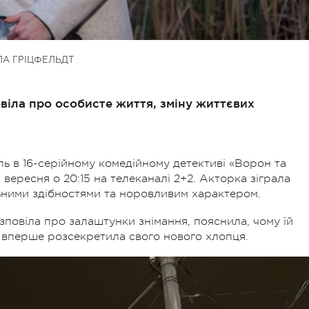
А ГРІЦФЕЛЬДТ
овіла про особисте життя, зміну життєвих
ль в 16-серійному комедійному детективі «Ворон та
вересня о 20:15 на телеканалі 2+2. Акторка зіграла
ьними здібностями та норовливим характером.
озповіла про залаштунки знімання, пояснила, чому їй
та вперше розсекретила свого нового хлопця.