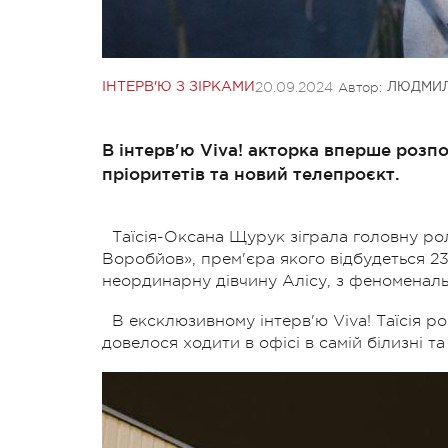
20.09.2024
Автор:
ІНТЕРВ'Ю З ЗІРКАМИ
ЛЮДМИЛ
В інтерв'ю Viva! акторка вперше розп
пріоритетів та новий телепроєкт.
Таїсія-Оксана Щурук зіграла головну ро
Воробйов», прем'єра якого відбудеться 23 
неординарну дівчину Алісу, з феноменал
В ексклюзивному інтерв'ю Viva! Таїсія р
довелося ходити в офісі в самій білизні 