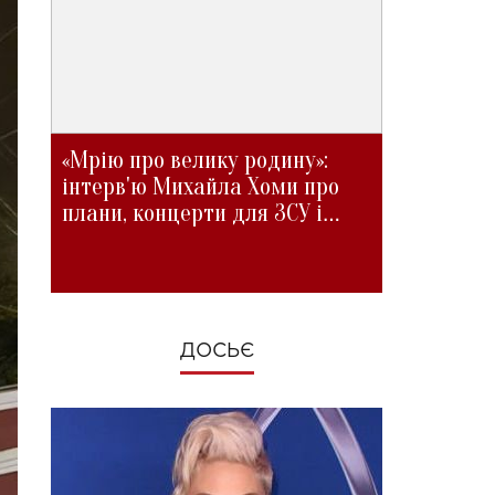
«Мрію про велику родину»:
інтерв'ю Михайла Хоми про
плани, концерти для ЗСУ і
зміни під час війни
ДОСЬЄ