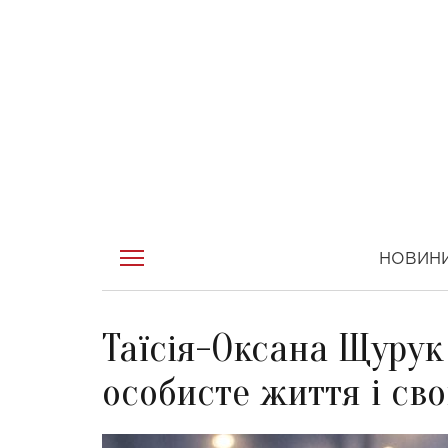
НОВИН
Таїсія-Оксана Щурук
особисте життя і св