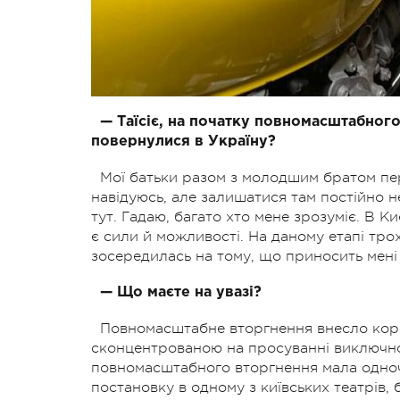
— Таїсіє, на початку повномасштабного
повернулися в Україну?
Мої батьки разом з молодшим братом пер
навідуюсь, але залишатися там постійно н
тут. Гадаю, багато хто мене зрозуміє. В К
є сили й можливості. На даному етапі тр
зосередилась на тому, що приносить мені
— Що маєте на увазі?
Повномасштабне вторгнення внесло корек
сконцентрованою на просуванні виключно
повномасштабного вторгнення мала одноча
постановку в одному з київських театрів, 