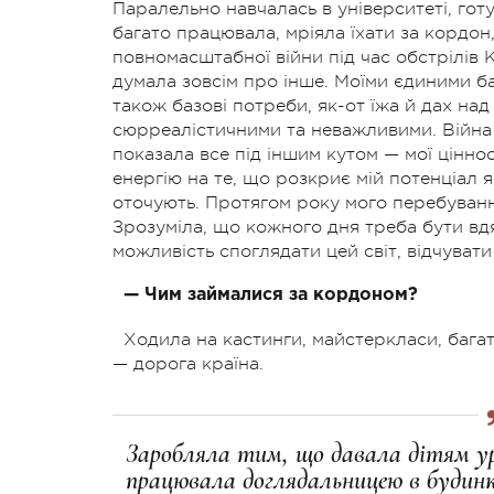
Паралельно навчалась в університеті, гот
багато працювала, мріяла їхати за кордон
повномасштабної війни під час обстрілів К
думала зовсім про інше. Моїми єдиними ба
також базові потреби, як-от їжа й дах над
сюрреалістичними та неважливими. Війна 
показала все під іншим кутом — мої цінно
енергію на те, що розкриє мій потенціал 
оточують. Протягом року мого перебуванн
Зрозуміла, що кожного дня треба бути вд
можливість споглядати цей світ, відчувати
— Чим займалися за кордоном?
Ходила на кастинги, майстеркласи, бага
— дорога країна.
Заробляла тим, що давала дітям у
працювала доглядальницею в будинк