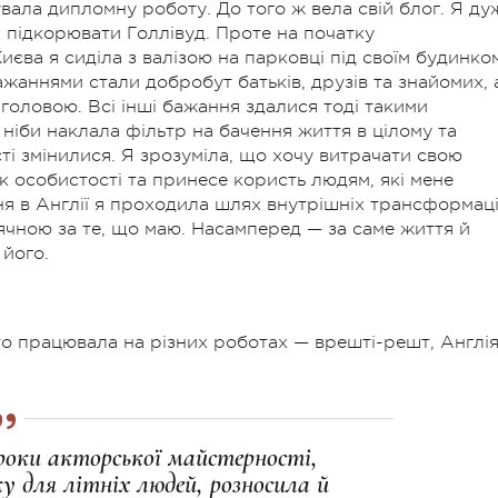
увала дипломну роботу. До того ж вела свій блог. Я ду
, підкорювати Голлівуд. Проте на початку
иєва я сиділа з валізою на парковці під своїм будинком
жаннями стали добробут батьків, друзів та знайомих, 
 головою. Всі інші бажання здалися тоді такими
ніби наклала фільтр на бачення життя в цілому та
сті змінилися. Я зрозуміла, що хочу витрачати свою
як особистості та принесе користь людям, які мене
я в Англії я проходила шлях внутрішніх трансформаці
ячною за те, що маю. Насамперед — за саме життя й
 його.
то працювала на різних роботах — врешті-решт, Англі
роки акторської майстерності,
у для літніх людей, розносила й