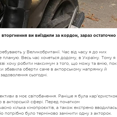
 вторгнення ви виїздили за кордон, зараз остаточно
ебувають у Великобританії. Час від часу я до них
е планую. Весь час хочеться додому, в Україну. Тому я
иєві хочу робити максимум з того, що можу та вмію, по
охи збавила оберти саме в акторському напрямку й
 задоволення сьогодні.
тиви в моє світобачення. Раніше я була кар'єристко
 в акторській сфері. Перед початком
сно кілька кінопроєктів, а також екстрено вводилась
бо потрібно було терміново замінити одну з акторок.