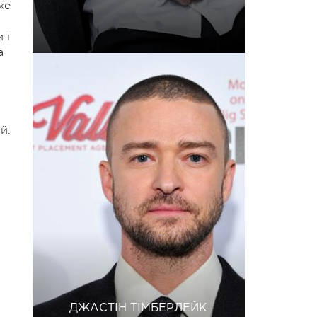
же
 і
а
й.
я
ДЖАСТІН ТІМБЕРЛЕЙК