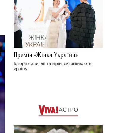
Премія «Жінка України»
Історії сили, дії та мрій, які змінюють
країну.
АСТРО