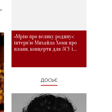
ды
«Мрію про велику родину»:
інтерв'ю Михайла Хоми про
плани, концерти для ЗСУ і
зміни під час війни
ДОСЬЄ