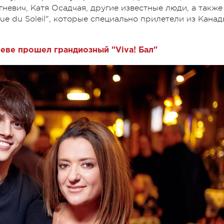
Огневич, Катя Осадчая, другие известные люди, а также
ue du Soleil", которые специально прилетели из Кана
иеве прошел грандиозный "Viva! Бал"