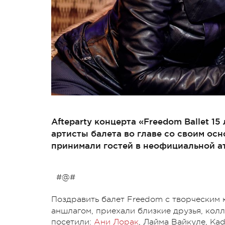
Afteparty концерта «Freedom Ballet 1
артисты балета во главе со своим ос
принимали гостей в неофициальной а
#@#
Поздравить балет Freedom c творческим
аншлагом, приехали близкие друзья, колл
посетили:
Ани Лорак
, Лайма Вайкуле, Ka