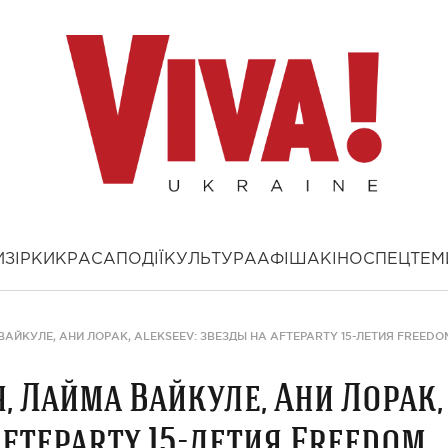
И
ЗІРКИ
КРАСА
ПОДІЇ
КУЛЬТУРА
АФІША
КІНО
СПЕЦТЕМ
АЙКУЛЕ, АНИ ЛОРАК, ALEKSEEV: ЗВЕЗДЫ НА AFTEPARTY 15-ЛЕТИЯ FREEDO
 Лайма Вайкуле, Ани Лорак,
afteparty 15-летия Freedom