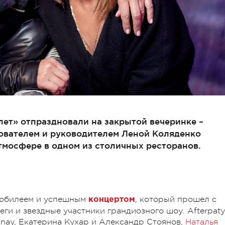
5 лет» отпраздновали на закрытой вечеринке –
нователем и руководителем Леной Коляденко
тмосфере в одном из столичных ресторанов.
 юбилеем и успешным
, который прошел с
концертом
еги и звездные участники грандиозного шоу. Afterpaty
dnay, Екатерина Кухар и Александр Стоянов,
Наталья