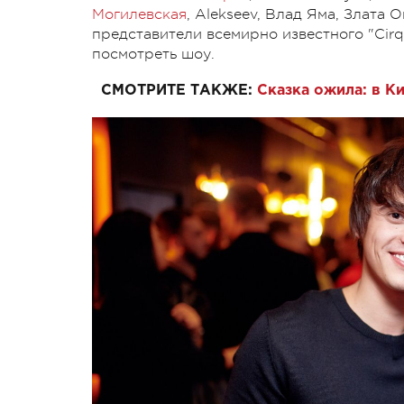
Могилевская
, Alekseev, Влад Яма, Злата 
представители всемирно известного "Cirq
посмотреть шоу.
СМОТРИТЕ ТАКЖЕ:
Сказка ожила: в К