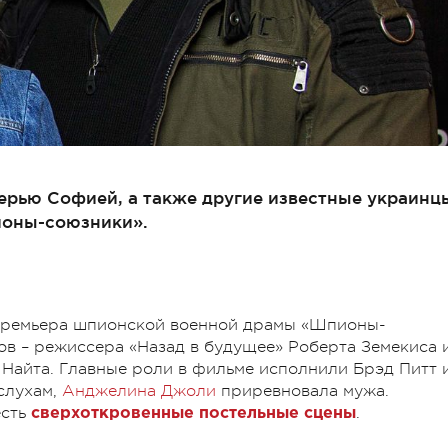
черью Софией, а также другие известные украинц
ионы-союзники».
-премьера шпионской военной драмы «Шпионы-
в – режиссера «Назад в будущее» Роберта Земекиса 
 Найта. Главные роли в фильме исполнили Брэд Питт 
слухам,
Анджелина Джоли
приревновала мужа.
есть
.
сверхоткровенные постельные сцены