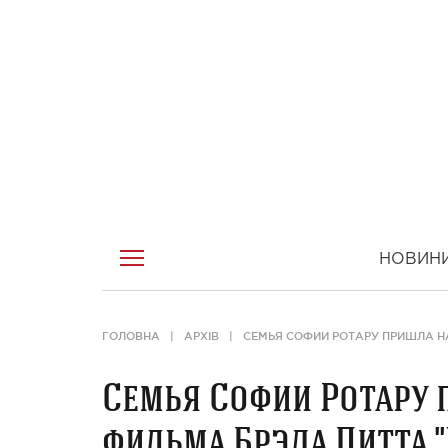
НОВИН
ГОЛОВНА
АРХІВ
СЕМЬЯ СОФИИ РОТАРУ ПРИШЛА Н
Семья Софии Ротару 
фильма Брэда Питта