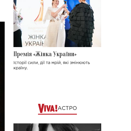
Премія «Жінка України»
Історії сили, дії та мрій, які змінюють
країну.
АСТРО