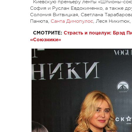
Киевскую премьеру ленты «Шпионы-сою
София и Руслан Евдокименко, а также дру
Соломия Витвицкая, Светлана Тарабарова
Панюта,
Санта Димопулос
, Леся Никитюк
СМОТРИТЕ:
Страсть и поцелуи: Брэд 
«Союзники»