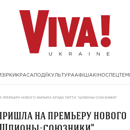
И
ЗІРКИ
КРАСА
ПОДІЇ
КУЛЬТУРА
АФІША
КІНО
СПЕЦТЕМ
А ПРЕМЬЕРУ НОВОГО ФИЛЬМА БРЭДА ПИТТА "ШПИОНЫ-СОЮЗНИКИ"
пришла на премьеру нового
 "Шпионы-союзники"