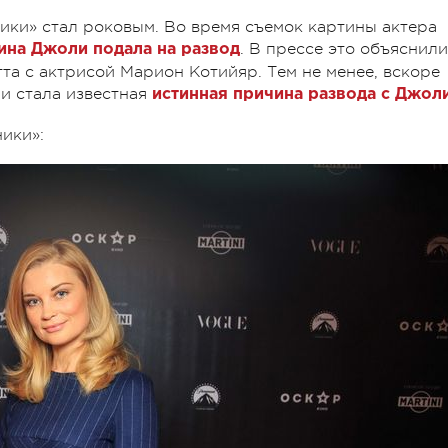
ки» стал роковым. Во время съемок картины актера
. В прессе это объяснили
на Джоли подала на развод
та с актрисой Марион Котийяр. Тем не менее, вскоре
и стала известная
истинная причина развода с Джол
ики»: