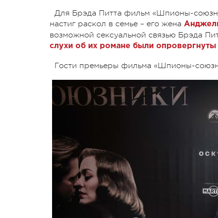
Для Брэда Питта фильм «Шпионы-союзни
настиг раскол в семье – его жена
Анджели
возможной сексуальной связью Брэда Пит
слухи об их романе были опровергнуты
Гости премьеры фильма «Шпионы-союзн