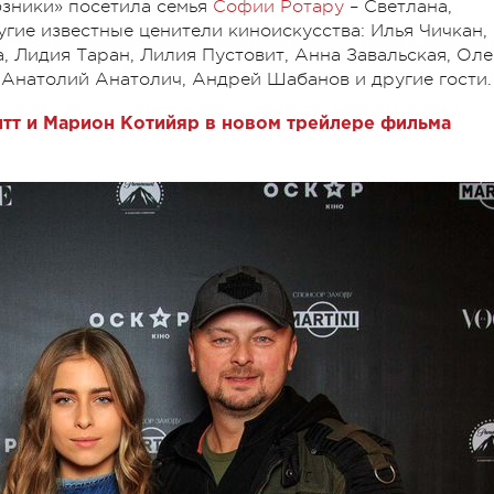
зники» посетила семья
Софии Ротару
– Светлана,
гие известные ценители киноискусства: Илья Чичкан,
, Лидия Таран, Лилия Пустовит, Анна Завальская, Оле
, Анатолий Анатолич, Андрей Шабанов и другие гости.
Питт и Марион Котийяр в новом трейлере фильма