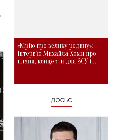
г
«Мрію про велику родину»:
інтерв'ю Михайла Хоми про
плани, концерти для ЗСУ і
зміни під час війни
ДОСЬЄ