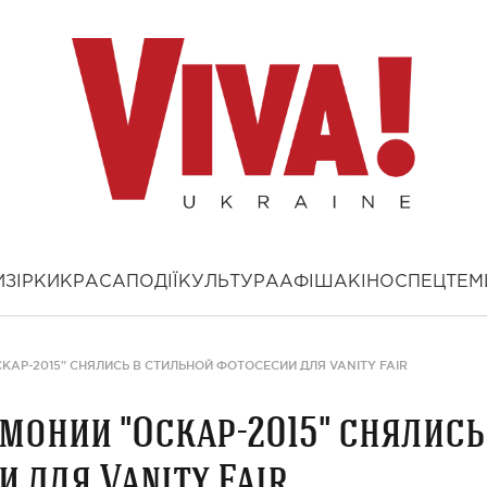
И
ЗІРКИ
КРАСА
ПОДІЇ
КУЛЬТУРА
АФІША
КІНО
СПЕЦТЕМ
КАР-2015" СНЯЛИСЬ В СТИЛЬНОЙ ФОТОСЕСИИ ДЛЯ VANITY FAIR
монии "Оскар-2015" снялись
 для Vanity Fair