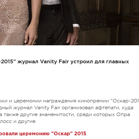
2015" журнал Vanity Fair устроил для главных
ожки и церемонии награждения кинопремии "Оскар-201
дный журнал Vanity Fair организовал афтепати, куда
а также другие знаменитости, среди которых Опра
лосс и другие.
ровали церемонию "Оскар" 2015