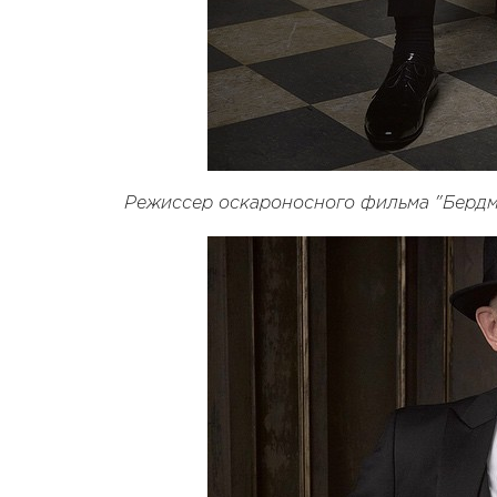
Режиссер оскароносного фильма "Бердм