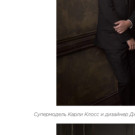
Супермодель Карли Клосс и дизайнер Д