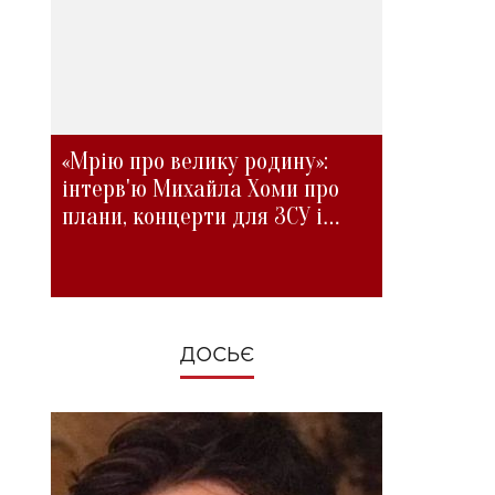
«Мрію про велику родину»:
інтерв'ю Михайла Хоми про
плани, концерти для ЗСУ і
зміни під час війни
ДОСЬЄ