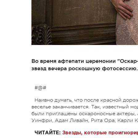
Во время афтепати церемонии "Оскар-
звезд вечера роскошную фотосессию.
#@#
Наивно думать, что после красной дор
веселье заканчивается. Так, известный мо
были приглашены оскароносные актеры, 
Уинфри, Адам Ливайн, Рита Ора, Карли К
ЧИТАЙТЕ:
Звезды, которые проигнори