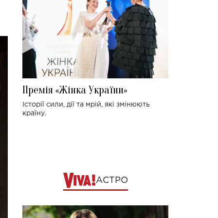
Премія «Жінка України»
Історії сили, дії та мрій, які змінюють
країну.
АСТРО