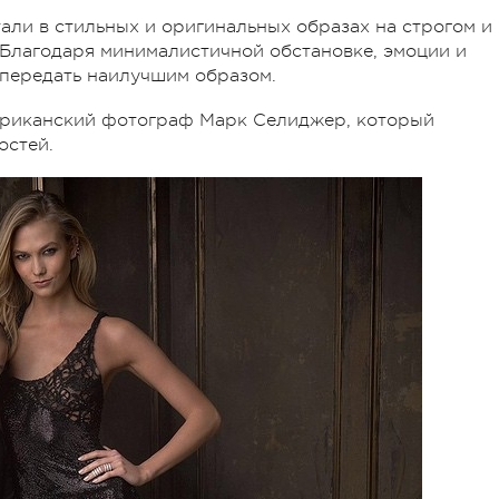
али в стильных и оригинальных образах на строгом и
Благодаря минималистичной обстановке, эмоции и
 передать наилучшим образом.
ериканский фотограф Марк Селиджер, который
остей.