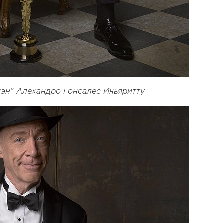
эн" Алехандро Гонсалес Иньяритту