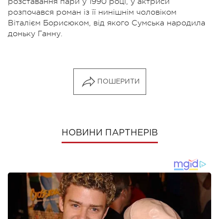
розставання пари у 1990 році, у актриси
розпочався роман із її нинішнім чоловіком
Віталієм Борисюком, від якого Сумська народила
доньку Ганну.
ПОШЕРИТИ
НОВИНИ ПАРТНЕРІВ