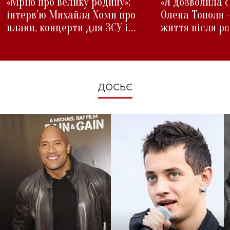
«Мрію про велику родину»:
«Я дозволила с
інтерв'ю Михайла Хоми про
Олена Тополя 
плани, концерти для ЗСУ і
життя після р
зміни під час війни
ДОСЬЄ