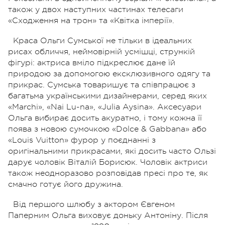
також у двох наступних частинах телесаги
«Сходження на трон» та «Квітка імперії».
Краса Ольги Сумської не тільки в ідеальних
рисах обличчя, неймовірній усмішці, стрункій
фігурі: актриса вміло підкреслює дане їй
природою за допомогою ексклюзивного одягу та
прикрас. Сумська товаришує та співпрацює з
багатьма українськими дизайнерами, серед яких
«Marchi», «Nai Lu-na», «Julia Aysina». Аксесуари
Ольга вибирає досить акуратно, і тому кожна її
поява з новою сумочкою «Dolce & Gabbana» або
«Louis Vuitton» фурор у поєднанні з
оригінальними прикрасами, які досить часто Ользі
дарує чоловік Віталій Борисюк. Чоловік актриси
також неодноразово розповідав пресі про те, як
смачно готує його дружина.
Від першого шлюбу з актором Євгеном
Паперним Ольга виховує доньку Антоніну. Після