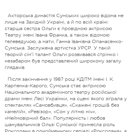
Акторська династія Сумських широко відома не
лише на Західній Україні, а й по всій країні:
старша сестра Ольги є провідною актрисою
Театру імені Івана Франка, а також відомою
телеведучою, а мати, Ганна Іванівна Опанасенко-
Сумська. Заслужена артистка УРСР. У такій
творчій сім'ї талант Ольги розвивався стрімко і
незабаром був представлений широкому загалу
глядачів.
Після закінчення у 1987 році КДІТМ імені І. К.
Карпенка-Карого, Сумська стає актрисою
Національного академічного театру російської
драми імені Лесі Українки, на сцені якого зіграла у
спектаклях «Самовбивця», «Скажені гроші& без
камелій», «Ревізор», «Сон у літню ніч»,
«Неймовірний бал». Популярність і любов
шанувальників Ользі Сумської принесла роль
Роксолани в однойменному серіалі «Роксолана», а