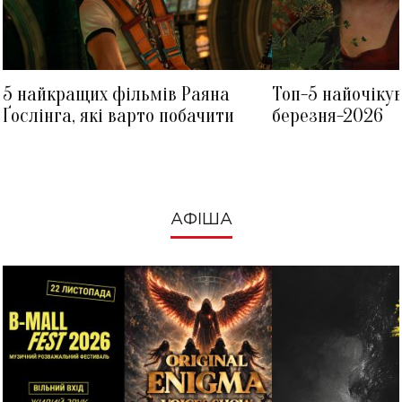
5 найкращих фільмів Раяна
Топ-5 найочіку
Ґослінга, які варто побачити
березня-2026
АФІША