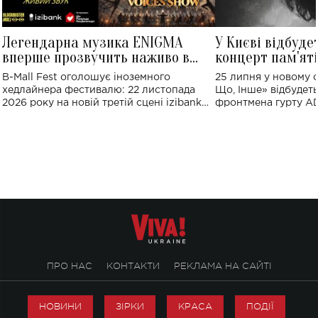
Легендарна музика ENIGMA
У Києві відбуде
вперше прозвучить наживо в
концерт пам'ят
Україні: де відбудеться концерт
Клименка: понад
B-Mall Fest оголошує іноземного
25 липня у новому o
виконають пісн
хедлайнера фестивалю: 22 листопада
Що, Інше» відбудеть
2026 року на новій третій сцені izibank
фронтмена гурту A
stage відбудеться українська прем'єра
Клименка. Це буде 
ENIGMA VOICES' ORIGINAL LIVE SHOW.
вечір, присвячений 
творчість стала си
справжньої любові д
ПРО НАС
КОНТАКТИ
РЕКЛАМА НА САЙТІ
НОВИНИ
ЗІРКИ
КРАСА
ПОДІЇ