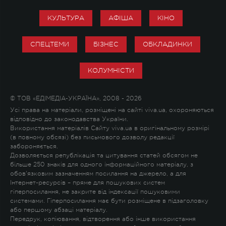
КУЛЬТУРА
АФІША
КІНО
СПЕЦТЕМИ
БІЗНЕС
ОБКЛАДИНКИ
КОЛУМНІСТИ
© ТОВ «ЕДІМЕДІА-УКРАЇНА», 2008 - 2026
Усі права на матеріали, розміщені на сайті viva.ua, охороняються
відповідно до законодавства України.
Використання матеріалів Сайту viva.ua в оригінальному розмірі
(в повному обсязі) без письмового дозволу редакції
забороняється.
Дозволяється републікація та цитування статей обсягом не
більше 250 знаків для одного інформаційного матеріалу, з
обов'язковим зазначенням посилання на джерело, а для
Інтернет-ресурсів – пряме для пошукових систем
гіперпосилання, не закрите від індексації пошуковими
системами. Гіперпосилання має бути розміщене в підзаголовку
або першому абзаці матеріалу.
Передрук, копіювання, відтворення або інше використання