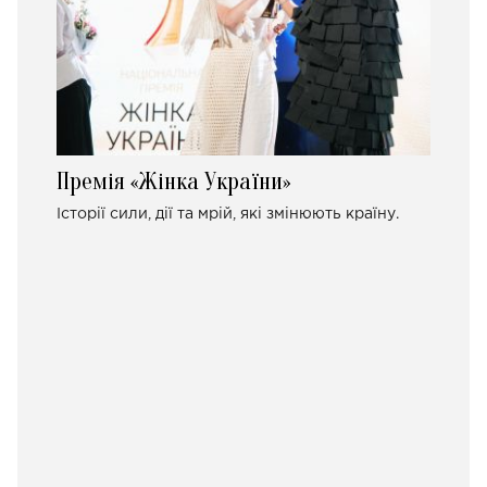
Премія «Жінка України»
Історії сили, дії та мрій, які змінюють країну.