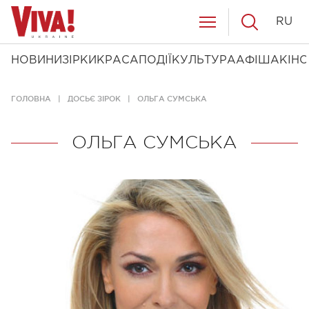
RU
НОВИНИ
ЗІРКИ
КРАСА
ПОДІЇ
КУЛЬТУРА
АФІША
КІНО
ГОЛОВНА
ДОСЬЄ ЗІРОК
ОЛЬГА СУМСЬКА
ОЛЬГА СУМСЬКА