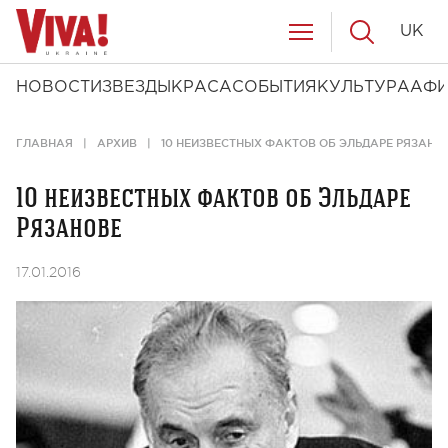
UK
НОВОСТИ
ЗВЕЗДЫ
КРАСА
СОБЫТИЯ
КУЛЬТУРА
АФ
ГЛАВНАЯ
АРХИВ
10 НЕИЗВЕСТНЫХ ФАКТОВ ОБ ЭЛЬДАРЕ РЯЗАНО
10 неизвестных фактов об Эльдаре
Рязанове
17.01.2016