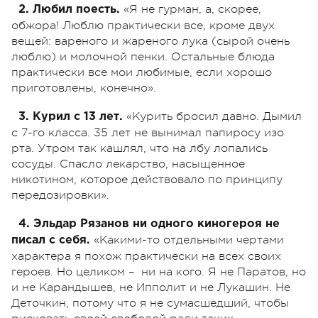
«Я не гурман, а, скорее,
2. Любил поесть.
обжора! Люблю практически все, кроме двух
вещей: вареного и жареного лука (сырой очень
люблю) и молочной пенки. Остальные блюда
практически все мои любимые, если хорошо
приготовлены, конечно».
«Курить бросил давно. Дымил
3. Курил с 13 лет.
с 7-го класса. 35 лет не вынимал папиросу изо
рта. Утром так кашлял, что на лбу лопались
сосуды. Спасло лекарство, насыщенное
никотином, которое действовало по принципу
передозировки».
4. Эльдар Рязанов ни одного киногероя не
«Какими-то отдельными чертами
писал с себя.
характера я похож практически на всех своих
героев. Но целиком – ни на кого. Я не Паратов, но
и не Карандышев, не Ипполит и не Лукашин. Не
Деточкин, потому что я не сумасшедший, чтобы