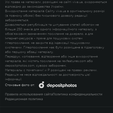
Усі права на матеріали, розміщені на сайті viva.ua, охороняються
відповідно до законодавства України.
Використання матеріалів Сайту viva.ua в оригінальному розмірі
(в повному обсязі) без письмового дозволу редакції
забороняється.
Дозволяється републікація та цитування статей обсягом не
більше 250 знаків для одного інформаційного матеріалу, з
обов'язковим зазначенням посилання на джерело, а для
Інтернет-ресурсів – пряме для пошукових систем
гіперпосилання, не закрите від індексації пошуковими
системами. Гіперпосилання має бути розміщене в підзаголовку
або першому абзаці матеріалу.
Передрук, копіювання, відтворення або інше використання
матеріалів, які містять посилання на rexfeatures.com або
depositphotos.com, суворо заборонені.
Материалы с пометками
!
и
P
розміщені на правах реклами.
Редакція не несе відповідальності за достовірність цієї
інформації.
Стоковые фото от:
Правила использования сайта
Политика конфиденциальности
Редакционная политика