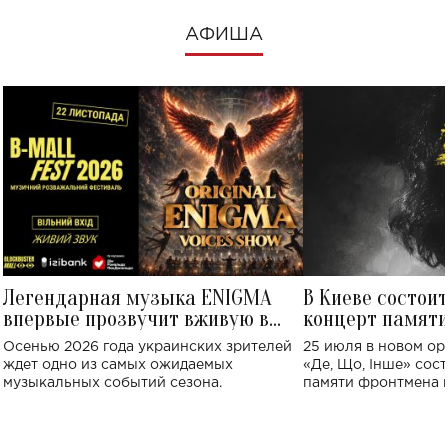
АФИША
Легендарная музыка ENIGMA
В Киеве состои
впервые прозвучит вживую в
концерт памят
Украине: где состоится концерт
Клименко: более
Осенью 2026 года украинских зрителей
25 июля в новом op
исполнят песн
ждет одно из самых ожидаемых
«Де, Що, Інше» сос
музыкальных событий сезона.
памяти фронтмена
Михаила Клименко. 
особенный музыкал
посвященный артист