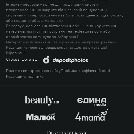
Інтернет-ресурсів – пряме для пошукових систем
гіперпосилання, не закрите від індексації пошуковими
системами. Гіперпосилання має бути розміщене в підзаголовку
або першому абзаці матеріалу.
Передрук, копіювання, відтворення або інше використання
матеріалів, які містять посилання на rexfeatures.com або
depositphotos.com, суворо заборонені.
Матеріали із позначками
!
та
P
розміщені на правах реклами.
Редакція не несе відповідальності за достовірність цієї
інформації.
Стокові фото від:
Правила використання сайту
Політика конфіденційності
Редакційна політика