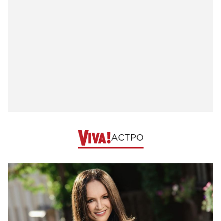
АСТРО