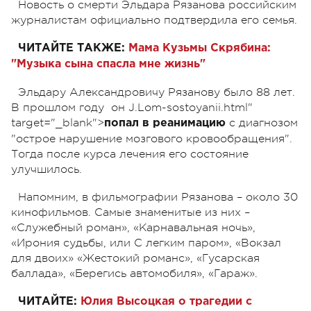
Новость о смерти Эльдара Рязанова российским
журналистам официально подтвердила его семья.
ЧИТАЙТЕ ТАКЖЕ:
Мама Кузьмы Скрябина:
"Музыка сына спасла мне жизнь"
Эльдару Александровичу Рязанову было 88 лет.
В прошлом году он J.Lom-sostoyanii.html"
target="_blank">
с диагнозом
попал в реанимацию
"острое нарушение мозгового кровообращения".
Тогда после курса лечения его состояние
улучшилось.
Напомним, в фильмографии Рязанова – около 30
кинофильмов. Самые знаменитые из них –
«Служебный роман», «Карнавальная ночь»,
«Ирония судьбы, или С легким паром», «Вокзал
для двоих» «Жестокий романс», «Гусарская
баллада», «Берегись автомобиля», «Гараж».
ЧИТАЙТЕ:
Юлия Высоцкая о трагедии с