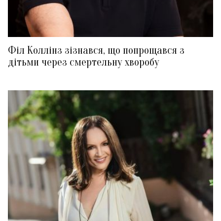
Філ Коллінз зізнався, що попрощався з
дітьми через смертельну хворобу