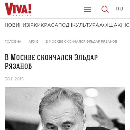
RU
НОВИНИ
ЗІРКИ
КРАСА
ПОДІЇ
КУЛЬТУРА
АФІША
КІНО
ГОЛОВНА
АРХІВ
В МОСКВЕ СКОНЧАЛСЯ ЭЛЬДАР РЯЗАНОВ
В Москве скончался Эльдар
Рязанов
30.11.2015