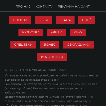
ПРО НАС
КОНТАКТИ
РЕКЛАМА НА САЙТІ
НОВИНИ
ЗІРКИ
КРАСА
ПОДІЇ
КУЛЬТУРА
АФІША
КІНО
СПЕЦТЕМИ
БІЗНЕС
ОБКЛАДИНКИ
КОЛУМНІСТИ
© ТОВ «ЕДІМЕДІА-УКРАЇНА», 2008 - 2026
Усі права на матеріали, розміщені на сайті viva.ua, охороняються
відповідно до законодавства України.
Використання матеріалів Сайту viva.ua в оригінальному розмірі
(в повному обсязі) без письмового дозволу редакції
забороняється.
Дозволяється републікація та цитування статей обсягом не
більше 250 знаків для одного інформаційного матеріалу, з
обов'язковим зазначенням посилання на джерело, а для