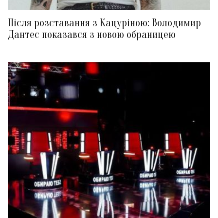
Після розставання з Кацуріною: Володимир
Дантес показався з новою обраницею