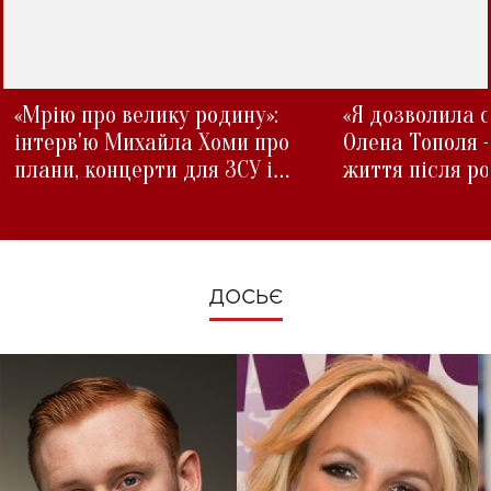
«Мрію про велику родину»:
«Я дозволила с
інтерв'ю Михайла Хоми про
Олена Тополя 
плани, концерти для ЗСУ і
життя після р
зміни під час війни
ДОСЬЄ