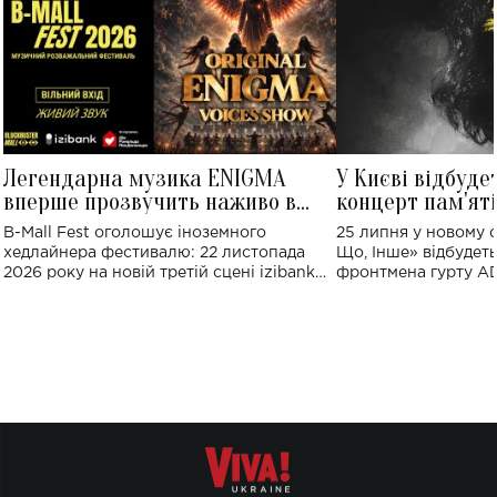
Легендарна музика ENIGMA
У Києві відбуде
вперше прозвучить наживо в
концерт пам'ят
Україні: де відбудеться концерт
Клименка: понад
B-Mall Fest оголошує іноземного
25 липня у новому o
виконають пісн
хедлайнера фестивалю: 22 листопада
Що, Інше» відбудеть
2026 року на новій третій сцені izibank
фронтмена гурту A
stage відбудеться українська прем'єра
Клименка. Це буде 
ENIGMA VOICES' ORIGINAL LIVE SHOW.
вечір, присвячений 
творчість стала си
справжньої любові д