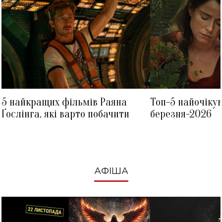
5 найкращих фільмів Раяна
Топ-5 найочіку
Ґослінга, які варто побачити
березня-2026
АФІША