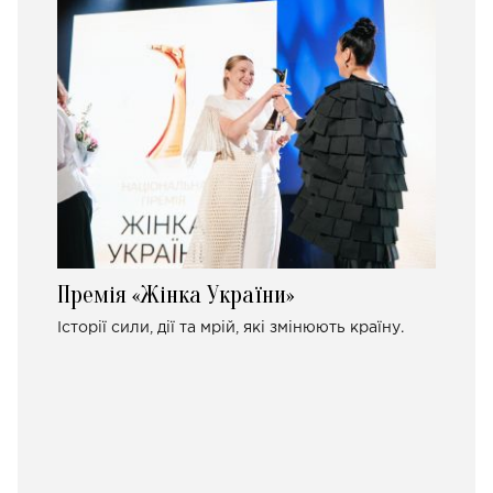
Премія «Жінка України»
Історії сили, дії та мрій, які змінюють країну.