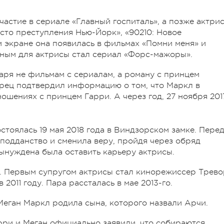
астие в сериале «Главный госпиталь», а позже актри
есто преступления Нью-Йорк», «90210: Новое
м экране она появилась в фильмах «Помни меня» и
ным для актрисы стал сериал «Форс-мажоры».
даря не фильмам с сериалам, а роману с принцем
орец подтвердил информацию о том, что Маркл в
ношениях с принцем Гарри. А через год, 27 ноября 201
тоялась 19 мая 2018 года
в Виндзорском замке
. Пере
подданство и сменила веру, пройдя через обряд
ынуждена была оставить карьеру актрисы.
м. Первым супругом актрисы стал кинорежиссер Трево
 2011 году. Пара рассталась в мае 2013-го.
 Меган Маркл родила сына, которого назвали Арчи.
арри и Меган официально заявили, что собираются