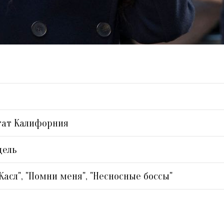
тат Калифорния
дель
Касл", "Помни меня", "Несносные боссы"