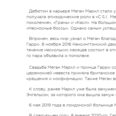
Дебютом в карьере Меган Маркл стало уч
получала эпизодические роли в «C.S.I.: М
поколение», «Грань» и «Касл». На большо
«Несносные боссы». Однако самым успеш
Впрочем, весь мир узнал о Меган благо
Гарри. 8 ноября 2016 Кенсингтонский дв
течение нескольких месяцев состоит в от
го пара объявила о помолвке.
Свадьба
Меган Маркл и принца Гарри сос
церемонией невеста приняла британское 
крещения и конфирмации. Также Меган в
К слову, ранее Маркл уже была замуже
Энгельсон, за которого она вышла замуж в
6 мая 2019 года в лондонской больнице
В следующем году, 8 января 2020-го, Г