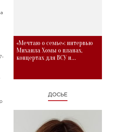
са
«Мечтаю о семье»: интервью
Михаила Хомы о планах,
концертах для ВСУ и
7-
изменениях во время войны
д
ДОСЬЕ
р