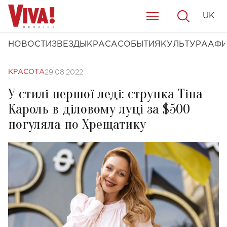
UK
НОВОСТИ
ЗВЕЗДЫ
КРАСА
СОБЫТИЯ
КУЛЬТУРА
АФ
29.08.2022
КРАСОТА
У стилі першої леді: струнка Тіна
Кароль в діловому луці за $500
погуляла по Хрещатику