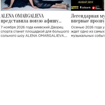
ALENA OMARGALIEVA
Легендарная м
представила новую афишу
впервые прозву
большого концерта во Дворце
Украине: где со
7 ноября 2026 года киевский Дворец
Осенью 2026 года у
спорта
спорта станет площадкой для большого
ждет одно из самы
сольного шоу ALENA OMARGALIEVA.
музыкальных событ
Концерт получил символичное название
«Не пьяная — влюбленная».