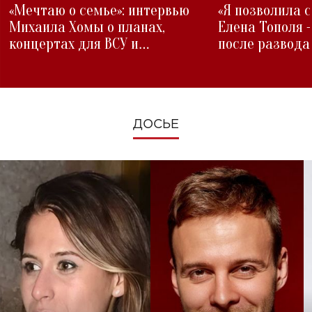
«Мечтаю о семье»: интервью
«Я позволила 
Михаила Хомы о планах,
Елена Тополя 
концертах для ВСУ и
после развода
изменениях во время войны
ДОСЬЕ