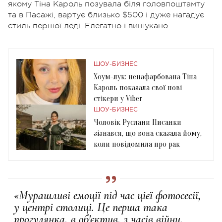
якому Тіна Кароль позувала біля головпоштамту
та в Пасажі, вартує близько $500 і дуже нагадує
стиль першої леді. Елегатно і вишукано.
ШОУ-БИЗНЕС
Хоум-лук: ненафарбована Тіна
Кароль показала свої нові
стікери у Viber
ШОУ-БИЗНЕС
Чоловік Руслани Писанки
зізнався, що вона сказала йому,
коли повідомила про рак
«Мурашливі емоції під час цієї фотосесії,
у центрі столиці. Це перша така
прогулянка, в об'єктив, з часів війни.