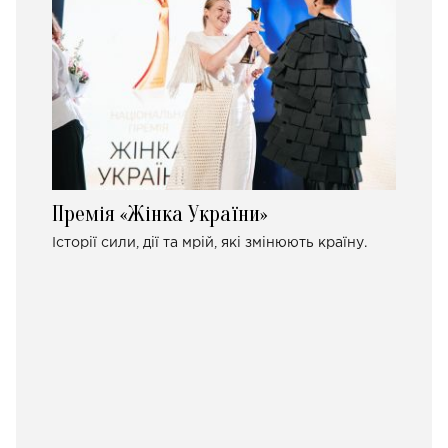
Премія «Жінка України»
Історії сили, дії та мрій, які змінюють країну.