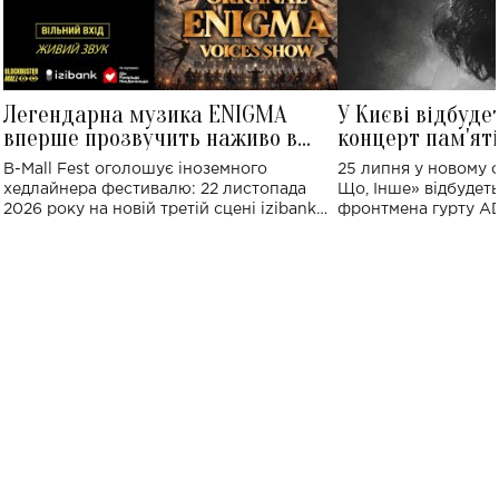
Легендарна музика ENIGMA
У Києві відбуде
вперше прозвучить наживо в
концерт пам'ят
Україні: де відбудеться концерт
Клименка: понад
B-Mall Fest оголошує іноземного
25 липня у новому o
виконають пісн
хедлайнера фестивалю: 22 листопада
Що, Інше» відбудеть
2026 року на новій третій сцені izibank
фронтмена гурту A
stage відбудеться українська прем'єра
Клименка. Це буде 
ENIGMA VOICES' ORIGINAL LIVE SHOW.
вечір, присвячений 
творчість стала си
справжньої любові д