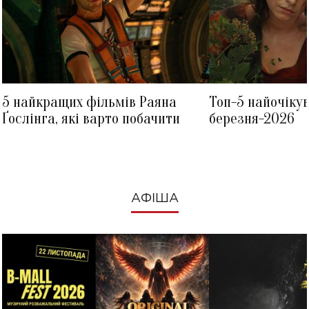
5 найкращих фільмів Раяна
Топ-5 найочіку
Ґослінга, які варто побачити
березня-2026
АФІША