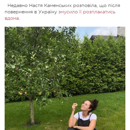
Недавно Настя Каменських розповіла, що після
повернення в Україну
змусило її розплакатись
вдома
.