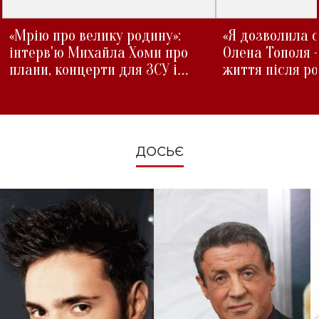
«Мрію про велику родину»:
«Я дозволила с
інтерв'ю Михайла Хоми про
Олена Тополя 
плани, концерти для ЗСУ і
життя після р
зміни під час війни
ДОСЬЄ