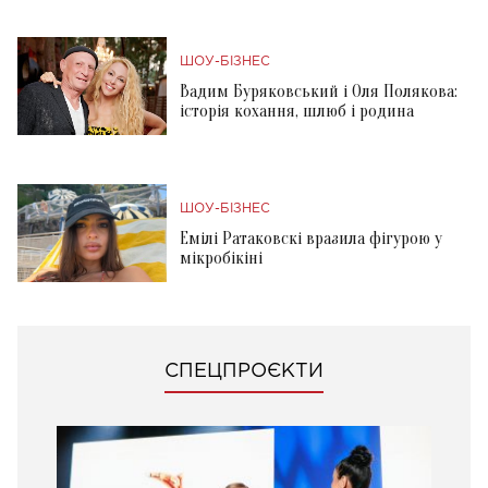
ШОУ-БІЗНЕС
Вадим Буряковський і Оля Полякова:
історія кохання, шлюб і родина
ШОУ-БІЗНЕС
Емілі Ратаковскі вразила фігурою у
мікробікіні
СПЕЦПРОЄКТИ