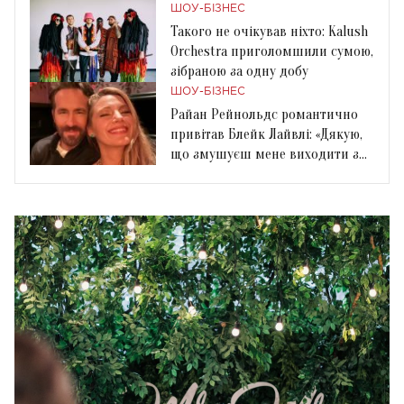
ШОУ-БІЗНЕС
Такого не очікував ніхто: Kalush
Orchestra приголомшили сумою,
зібраною за одну добу
ШОУ-БІЗНЕС
Райан Рейнольдс романтично
привітав Блейк Лайвлі: «Дякую,
що змушуєш мене виходити з
дому»