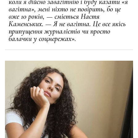
коли я дійсно завагітнію і буду казати «я
вагітна», мені ніхто не повірить, бо це
вже 10 років, — сміється Настя
Каменських. — Я не вагітна. Це все якісь
припущення журналістів чи просто
балачки у соцмережах».