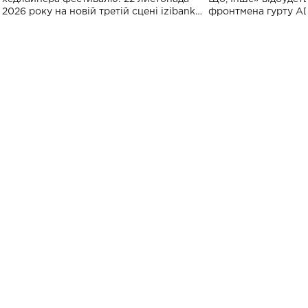
2026 року на новій третій сцені izibank
фронтмена гурту A
stage відбудеться українська прем'єра
Клименка. Це буде 
ENIGMA VOICES' ORIGINAL LIVE SHOW.
вечір, присвячений 
творчість стала си
справжньої любові д