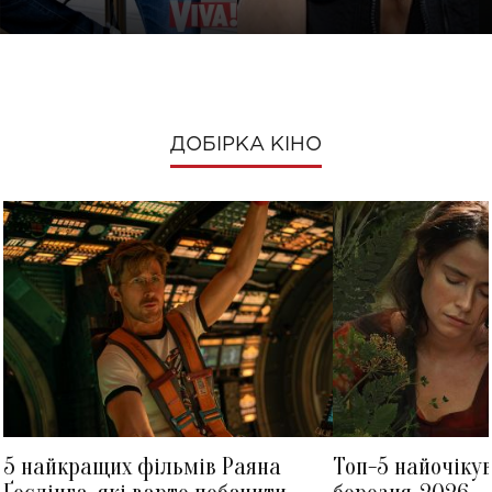
ДОБІРКА КІНО
5 найкращих фільмів Раяна
Топ-5 найочіку