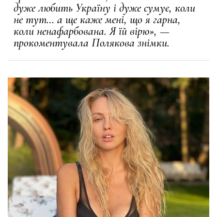
дуже любить Україну і дуже сумує, коли
не тут… а ще каже мені, що я гарна,
коли ненафарбована. Я їй вірю», —
прокоментувала Полякова знімки.