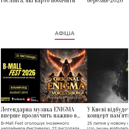
Ґослінга, які варто побачити
березня-2026
АФІША
Легендарна музика ENIGMA
У Києві відбуде
вперше прозвучить наживо в
концерт пам'ят
Україні: де відбудеться концерт
Клименка: понад
B-Mall Fest оголошує іноземного
25 липня у новому o
виконають пісн
хедлайнера фестивалю: 22 листопада
Що, Інше» відбудеть