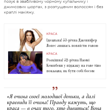
позує в звабливому чорному купальнику і
джинсових шортах, з розпущеним волоссям і без
краплі макіяжу.
КРАСА
Ідеальна! 53-річна Дженніфер
Лопес знялась повністю голою
КРАСА
Розкішна! 52-річна Наомі
Кемпбелл у піджаку на голе тіло
показала, як бути собі босом
«Я очима своєї молодшої доньки, а далі
краєвиди її очима! Правду кажуть, що
краса — в очах того, хто дивиться! Вона