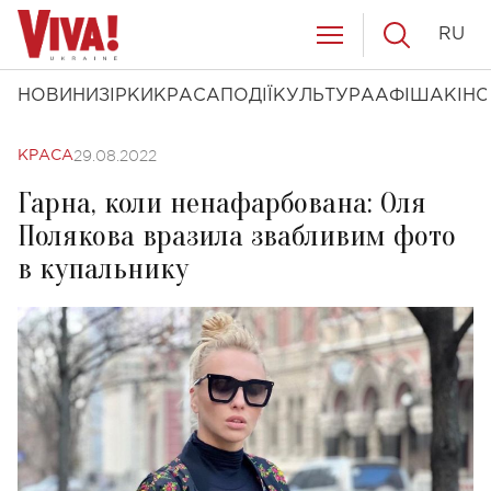
RU
НОВИНИ
ЗІРКИ
КРАСА
ПОДІЇ
КУЛЬТУРА
АФІША
КІНО
29.08.2022
КРАСА
Гарна, коли ненафарбована: Оля
Полякова вразила звабливим фото
в купальнику