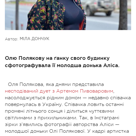
Автор:
МІЛА ДОНЧУК
Олю Полякову на ґанку свого будинку
сфотографувала її молодша донька Аліса.
Оля Полякова, яка днями представила
несподіваний дует з Артемом Пивоваровим
,
насолоджується рідним домом — недавно співачка
повернулась в Україну. Співачка ловить останні
промені літнього сонця і ділиться чуттєвими
світлинами з прихильниками. Так, в Інстаграмі
зірки з’явились фотографіі авторства Аліси —
молодшої доньки Олі Полякової. У кадрі артистка