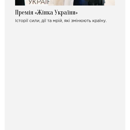
Премія «Жінка України»
Історії сили, дії та мрій, які змінюють країну.