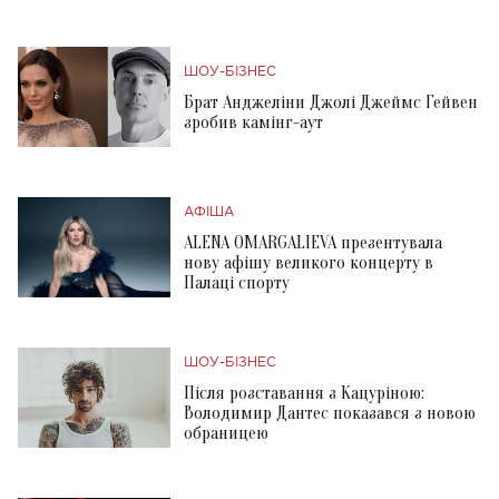
ШОУ-БІЗНЕС
Брат Анджеліни Джолі Джеймс Гейвен
зробив камінг-аут
АФІША
ALENA OMARGALIEVA презентувала
нову афішу великого концерту в
Палаці спорту
ШОУ-БІЗНЕС
Після розставання з Кацуріною:
Володимир Дантес показався з новою
обраницею