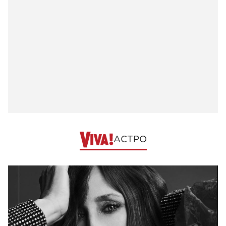
АСТРО