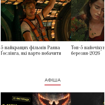
5 найкращих фільмів Раяна
Топ-5 найочіку
Ґослінга, які варто побачити
березня-2026
АФІША