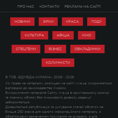
ПРО НАС
КОНТАКТИ
РЕКЛАМА НА САЙТІ
НОВИНИ
ЗІРКИ
КРАСА
ПОДІЇ
КУЛЬТУРА
АФІША
КІНО
СПЕЦТЕМИ
БІЗНЕС
ОБКЛАДИНКИ
КОЛУМНІСТИ
© ТОВ «ЕДІМЕДІА-УКРАЇНА», 2008 - 2026
Усі права на матеріали, розміщені на сайті viva.ua, охороняються
відповідно до законодавства України.
Використання матеріалів Сайту viva.ua в оригінальному розмірі
(в повному обсязі) без письмового дозволу редакції
забороняється.
Дозволяється републікація та цитування статей обсягом не
більше 250 знаків для одного інформаційного матеріалу, з
обов'язковим зазначенням посилання на джерело, а для