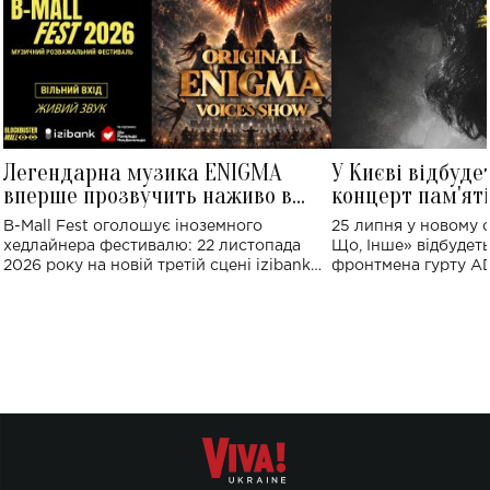
Легендарна музика ENIGMA
У Києві відбуде
вперше прозвучить наживо в
концерт пам'ят
Україні: де відбудеться концерт
Клименка: понад
B-Mall Fest оголошує іноземного
25 липня у новому o
виконають пісн
хедлайнера фестивалю: 22 листопада
Що, Інше» відбудеть
2026 року на новій третій сцені izibank
фронтмена гурту A
stage відбудеться українська прем'єра
Клименка. Це буде 
ENIGMA VOICES' ORIGINAL LIVE SHOW.
вечір, присвячений 
творчість стала си
справжньої любові д