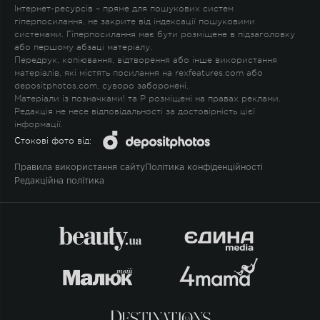
Інтернет-ресурсів – пряме для пошукових систем
гіперпосилання, не закрите від індексації пошуковими
системами. Гіперпосилання має бути розміщене в підзаголовку
або першому абзаці матеріалу.
Передрук, копіювання, відтворення або інше використання
матеріалів, які містять посилання на rexfeatures.com або
depositphotos.com, суворо заборонені.
Матеріали із позначками
!
та
P
розміщені на правах реклами.
Редакція не несе відповідальності за достовірність цієї
інформації.
Стокові фото від:
Правила використання сайту
Політика конфіденційності
Редакційна політика