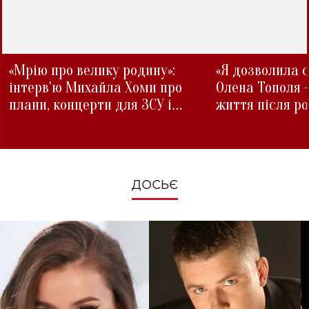
«Мрію про велику родину»:
«Я дозволила с
інтерв'ю Михайла Хоми про
Олена Тополя 
плани, концерти для ЗСУ і
життя після р
зміни під час війни
ДОСЬЄ