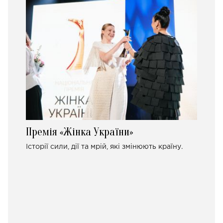
Премія «Жінка України»
Історії сили, дії та мрій, які змінюють країну.