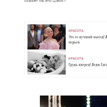
скажет на это Шейк?
КРАСОТА
Это ее лучший выход! 
перьев
КРАСОТА
Грудь вперед! Леди Га