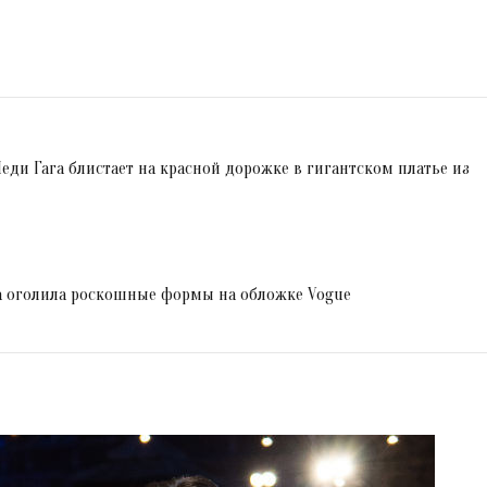
Леди Гага блистает на красной дорожке в гигантском платье из
га оголила роскошные формы на обложке Vogue