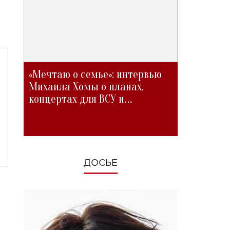
«Мечтаю о семье»: интервью
Михаила Хомы о планах,
концертах для ВСУ и
изменениях во время войны
ДОСЬЕ