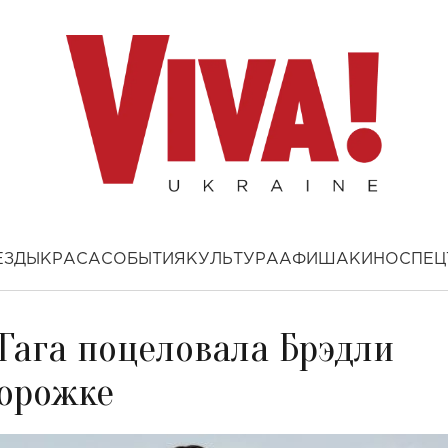
ЕЗДЫ
КРАСА
СОБЫТИЯ
КУЛЬТУРА
АФИША
КИНО
СПЕЦ
Гага поцеловала Брэдли
дорожке