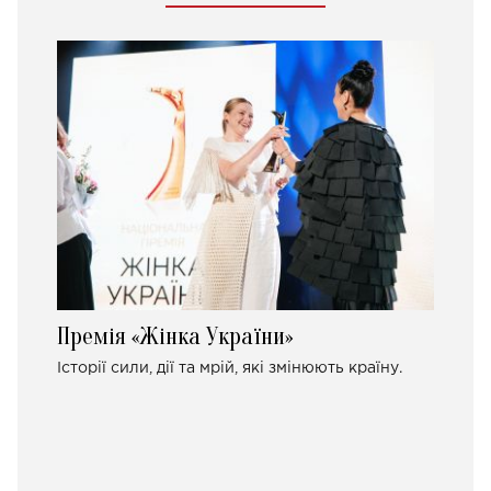
Премія «Жінка України»
Історії сили, дії та мрій, які змінюють країну.