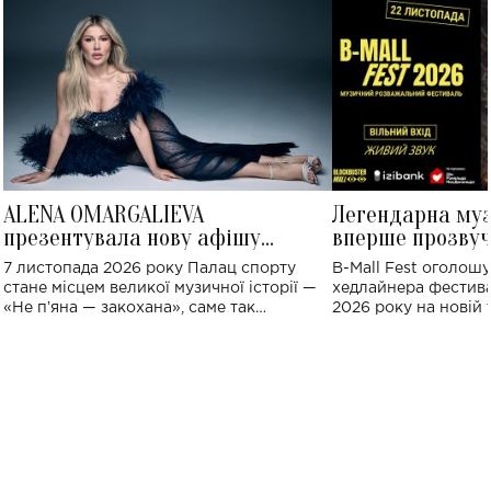
ALENA OMARGALIEVA
Легендарна му
презентувала нову афішу
вперше прозвуч
великого концерту в Палаці
Україні: де від
7 листопада 2026 року Палац спорту
B-Mall Fest оголош
спорту
стане місцем великої музичної історії —
хедлайнера фестива
«Не пʼяна — закохана», саме так
2026 року на новій т
символічно названо майбутній концерт
stage відбудеться у
ALENA OMARGALIEVA.
ENIGMA VOICES' OR