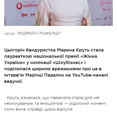
Автор:
ЛЮДМИЛА ГРІЦФЕЛЬДТ
Цьогоріч бандуристка Марина Круть стала
лауреаткою національної премії «Жінка
України» у номінації «Шоубізнес» і
поділилася щирими враженнями про це в
інтерв’ю Марічці Падалко на YouTube-каналі
ведучої.
Круть зізналася, що перемога стала для неї
неочікуваною та емоційною — рідкісний момент,
коли вона справді щось відчула.