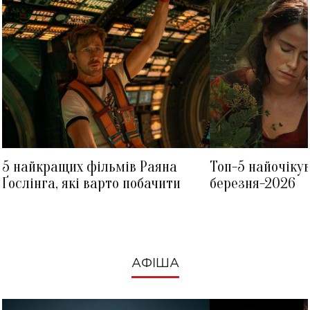
5 найкращих фільмів Раяна
Топ-5 найочіку
Ґослінга, які варто побачити
березня-2026
АФІША