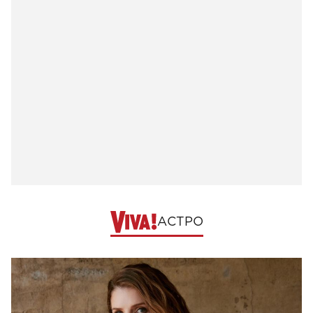
АСТРО