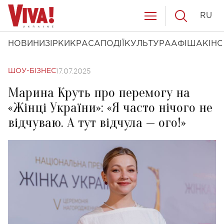
RU
НОВИНИ
ЗІРКИ
КРАСА
ПОДІЇ
КУЛЬТУРА
АФІША
КІНО
17.07.2025
ШОУ-БІЗНЕС
Марина Круть про перемогу на
«Жінці України»: «Я часто нічого не
відчуваю. А тут відчула — ого!»