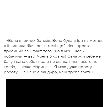
«Вона в Іриних батьків. Вона була в Іри на могилі,
я її лишила біля Іри. А мені що? Мені просто
приємний сам факт того, що в мені щось
побачили — вау, Жінка України! Сама ж я себе не
бачу і сама себе ніколи не оціню, і мені цього не
треба, — каже Марина. — Я маю дуже просту
роботу — в мене є бандура, мені треба грати».