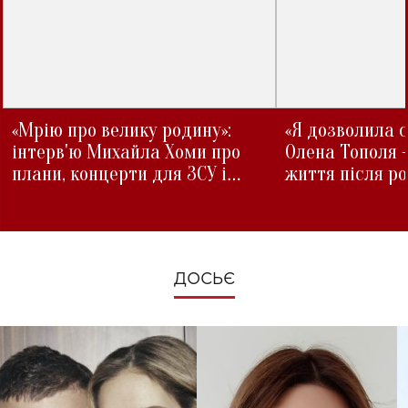
«Мрію про велику родину»:
«Я дозволила с
інтерв'ю Михайла Хоми про
Олена Тополя 
плани, концерти для ЗСУ і
життя після р
зміни під час війни
ДОСЬЄ