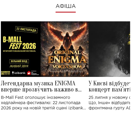
АФІША
Легендарна музика ENIGMA
У Києві відбуде
вперше прозвучить наживо в
концерт пам'ят
Україні: де відбудеться концерт
Клименка: понад
B-Mall Fest оголошує іноземного
25 липня у новому o
виконають пісн
хедлайнера фестивалю: 22 листопада
Що, Інше» відбудеть
2026 року на новій третій сцені izibank
фронтмена гурту A
stage відбудеться українська прем'єра
Клименка. Це буде 
ENIGMA VOICES' ORIGINAL LIVE SHOW.
вечір, присвячений 
творчість стала си
справжньої любові д