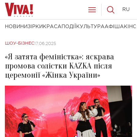
RU
НОВИНИ
ЗІРКИ
КРАСА
ПОДІЇ
КУЛЬТУРА
АФІША
КІНО
17.06.2025
ШОУ-БІЗНЕС
«Я затята феміністка»: яскрава
промова солістки KAZKA після
церемонії «Жінка України»