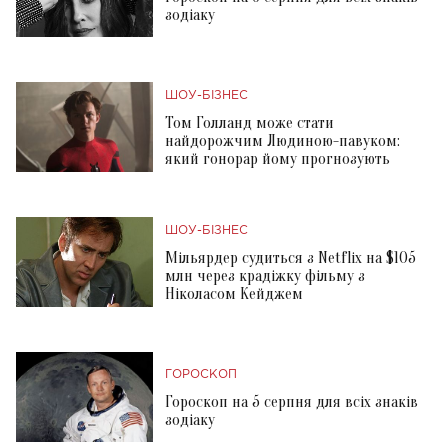
зодіаку
ШОУ-БІЗНЕС
Том Голланд може стати
найдорожчим Людиною-павуком:
який гонорар йому прогнозують
ШОУ-БІЗНЕС
Мільярдер судиться з Netflix на $105
млн через крадіжку фільму з
Ніколасом Кейджем
ГОРОСКОП
Гороскоп на 5 серпня для всіх знаків
зодіаку