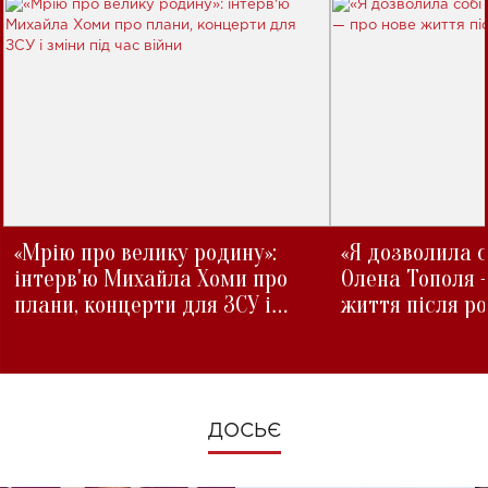
«Мрію про велику родину»:
«Я дозволила с
інтерв'ю Михайла Хоми про
Олена Тополя 
плани, концерти для ЗСУ і
життя після р
зміни під час війни
ДОСЬЄ