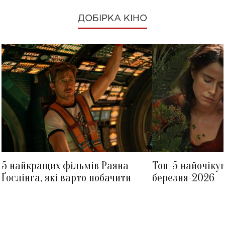
ДОБІРКА КІНО
5 найкращих фільмів Раяна
Топ-5 найочіку
Ґослінга, які варто побачити
березня-2026