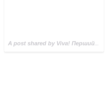
A post shared by Viva! Перший журнал про зірок (@viva_ukraine_magazine)