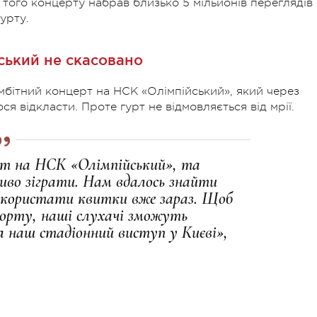
с того концерту набрав близько 5 мільйонів переглядів
урту.
ський не скасовано
бітний концерт на НСК «Олімпійський», який через
я відкласти. Проте гурт не відмовляється від мрії.
рт на НСК «Олімпійський», та
ливо зіграти. Нам вдалось знайти
икористати квитки вже зараз. Щоб
орту, наші слухачі зможуть
а наш стадіонний виступ у Києві»,