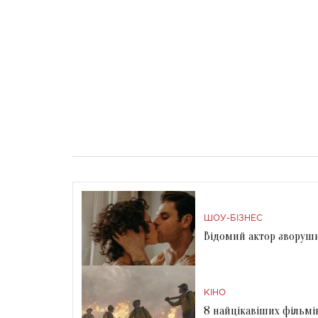
ШОУ-БІЗНЕС
Відомий актор зворушив
КІНО
8 найцікавіших фільмі