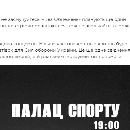
 не засмучуйтесь. «Без Обмежень» планують ще один
витки стрімко розлітаються, тож не зволікайте: їх мож
дова концертів. Більша частина коштів з квитків буде
втівок для Сил оборони України. Це ще одне свідченн
релом емоцій, а й реальним інструментом допомоги.