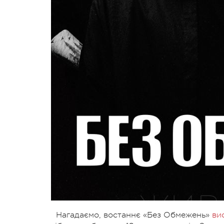
Нагадаємо, востаннє «Без Обмежень»
ви