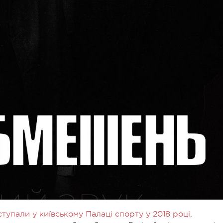
ступали у київському Палаці спорту у 2018 році
,