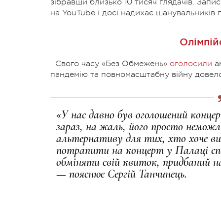
зібравши близько 10 тисяч глядачів. Запи
на YouTube і досі надихає шанувальників г
Олімпій
Свого часу «Без Обмежень»
оголосили
ам
пандемію та повномасштабну війну довелос
«У нас давно був оголошений конце
зараз, на жаль, його просто немож
альтернативу для тих, хто хоче в
потрапити на концерт у Палаці сп
обміняти свій квиток, придбаний н
— пояснює Сергій Танчинець.