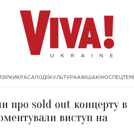
И
ЗІРКИ
КРАСА
ПОДІЇ
КУЛЬТУРА
АФІША
КІНО
СПЕЦТЕМ
и про sold out концерту в
коментували виступ на