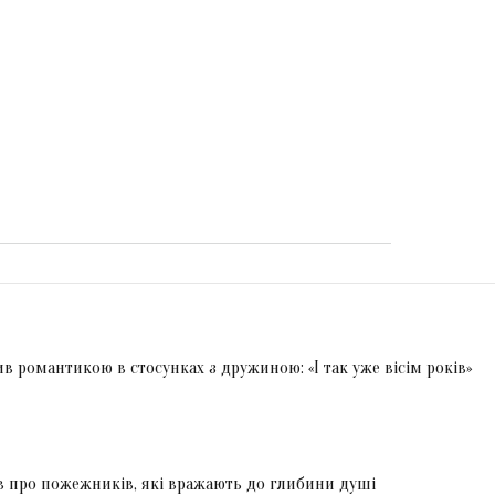
 романтикою в стосунках з дружиною: «І так уже вісім років»
в про пожежників, які вражають до глибини душі