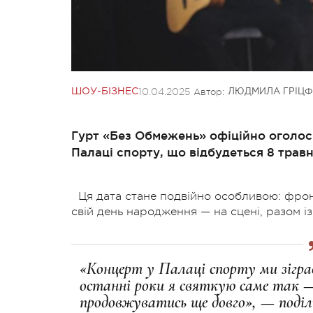
10.04.2025
Автор:
ШОУ-БІЗНЕС
ЛЮДМИЛА ГРІЦФ
Гурт «Без Обмежень» офіційно оголос
Палаці спорту, що відбудеться 8 травн
Ця дата стане подвійно особливою: фрон
свій день народження — на сцені, разом із
«Концерт у Палаці спорту ми зіграє
останні роки я святкую саме так — н
продовжуватись ще довго», — поділ