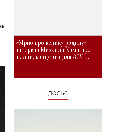
на
«Мрію про велику родину»:
інтерв'ю Михайла Хоми про
я
плани, концерти для ЗСУ і
зміни під час війни
ДОСЬЄ