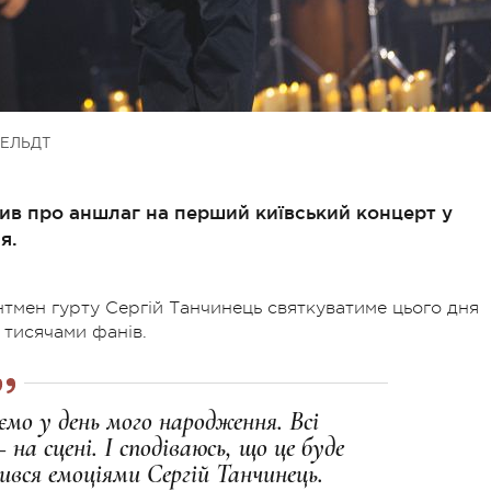
ЕЛЬДТ
ив про аншлаг на перший київський концерт у
я.
тмен гурту Сергій Танчинець святкуватиме цього дня
 тисячами фанів.
мо у день мого народження. Всі
а сцені. І сподіваюсь, що це буде
ився емоціями Сергій Танчинець.