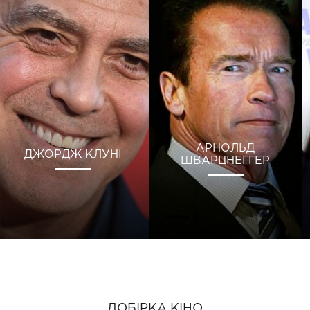
АРНОЛЬД
ДЖОРДЖ КЛУНІ
ШВАРЦНЕГГЕР
ДОБІРКА КІНО