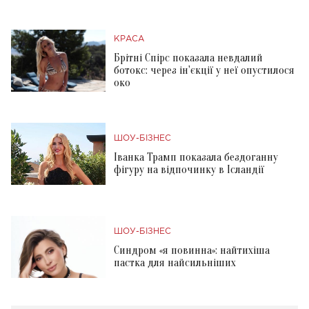
КРАСА
Брітні Спірс показала невдалий
ботокс: через ін'єкції у неї опустилося
око
ШОУ-БІЗНЕС
Іванка Трамп показала бездоганну
фігуру на відпочинку в Ісландії
ШОУ-БІЗНЕС
Синдром «я повинна»: найтихіша
пастка для найсильніших