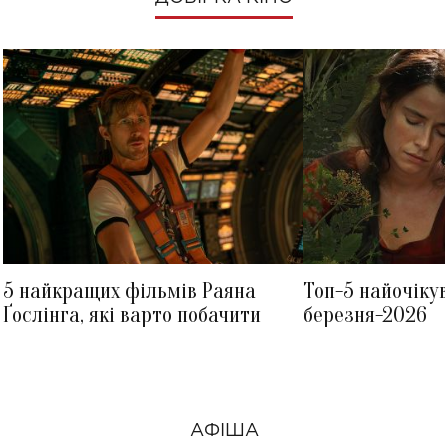
5 найкращих фільмів Раяна
Топ-5 найочіку
Ґослінга, які варто побачити
березня-2026
АФІША