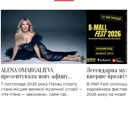
ALENA OMARGALIEVA
Легендарна му
презентувала нову афішу
вперше прозвуч
великого концерту в Палаці
Україні: де від
7 листопада 2026 року Палац спорту
B-Mall Fest оголош
спорту
стане місцем великої музичної історії —
хедлайнера фестива
«Не пʼяна — закохана», саме так
2026 року на новій т
символічно названо майбутній концерт
stage відбудеться у
ALENA OMARGALIEVA.
ENIGMA VOICES' OR