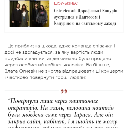
ШОУ-БІЗНЕС
Світ тісний: Дорофєєва і Кацурін
зустрілися з Дантесом і
Кацуріною на світському заході
Це приблизна шкода, адже команда співачки і
досі не здогадується, за яку вартість люди
придбали квитки, адже чимало було продано
через особистий кабінет чоловіка. Ба більше,
Злата Огнєвіч не змогла відпрацювати ці концерти
і частково повернути гроші людям:
“Повернули лише через квиткових
операторів. На жаль, половина квитків
була заведена саме через Тараса. Але він
закрив сайт, кабінет, і я навіть не можу