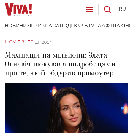
RU
НОВИНИ
ЗІРКИ
КРАСА
ПОДІЇ
КУЛЬТУРА
АФІША
КІНО
12.11.2024
ШОУ-БІЗНЕС
Махінація на мільйони: Злата
Огнєвіч шокувала подробицями
про те, як її обдурив промоутер