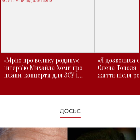
«Мрію про велику родину»:
«Я дозволила с
інтерв'ю Михайла Хоми про
Олена Тополя 
плани, концерти для ЗСУ і
життя після р
зміни під час війни
ДОСЬЄ