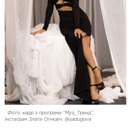
Фото: кадр з програми “Муз_Тренд”,
Інстаграм Злати Огнєвіч, @sadugova