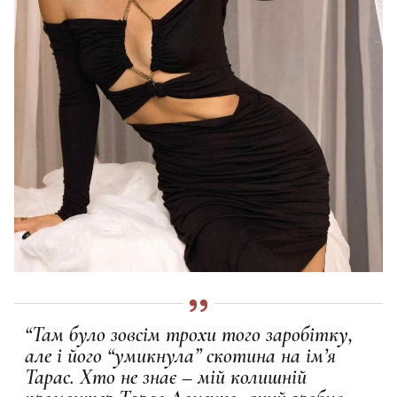
“Там було зовсім трохи того заробітку,
але і його “умикнула” скотина на імʼя
Тарас. Хто не знає – мій колишній