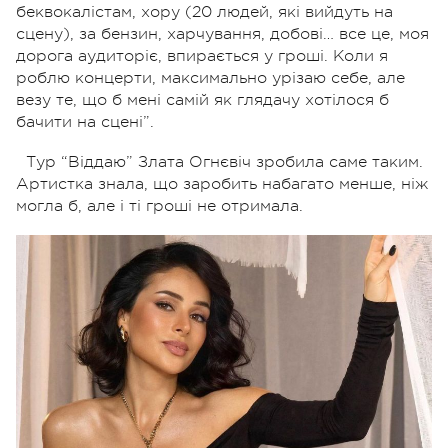
беквокалістам, хору (20 людей, які вийдуть на
сцену), за бензин, харчування, добові… все це, моя
дорога аудиторіє, впирається у гроші. Коли я
роблю концерти, максимально урізаю себе, але
везу те, що б мені самій як глядачу хотілося б
бачити на сцені”.
Тур “Віддаю” Злата Огнєвіч зробила саме таким.
Артистка знала, що заробить набагато менше, ніж
могла б, але і ті гроші не отримала.