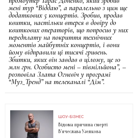
промоутер Тарас Доненко, який зробив
мені тур “Віддаю”, а паралельно з цим ще
додаткових 5 концертів. Зробив, продав
квитки, настільки втерся в довіру до
квиткових операторів, що попросив у них
передплату на покриття технічних
моментів майбутніх концертів, і вони
йому відправили ці тисячі гривень.
Збитки, яких він завдав в цілому, це 10
млн грн. Особисто мені – півмільйона”, –
розповіла Злата Огнєвіч у програмі
“Муз_Тренд” на телеканалі “Дім”.
ШОУ-БІЗНЕС
Відома причина смерті
В'ячеслава Узелкова