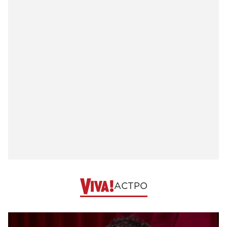
АСТРО