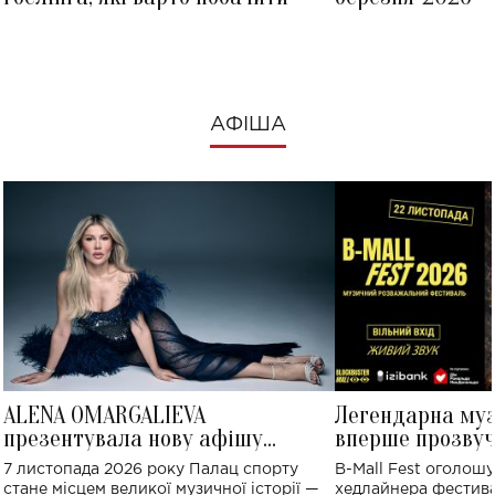
АФІША
ALENA OMARGALIEVA
Легендарна му
презентувала нову афішу
вперше прозвуч
великого концерту в Палаці
Україні: де від
7 листопада 2026 року Палац спорту
B-Mall Fest оголош
спорту
стане місцем великої музичної історії —
хедлайнера фестива