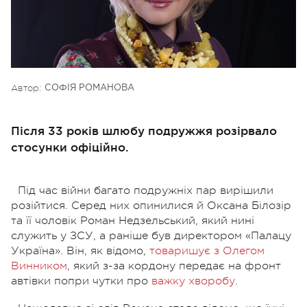
Автор:
СОФІЯ РОМАНОВА
Після 33 років шлюбу подружжя розірвало
стосунки офіційно.
Під час війни багато подружніх пар вирішили
розійтися. Серед них опинилися й Оксана Білозір
та її чоловік Роман Недзельський, який нині
служить у ЗСУ, а раніше був директором «Палацу
Україна». Він, як відомо,
товаришує з Олегом
Винником
, який з-за кордону передає на фронт
автівки попри чутки про
важку хворобу
.