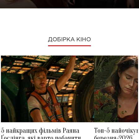
ДОБІРКА КІНО
5 найкращих фільмів Раяна
Топ-5 найочіку
Ґослінга, які варто побачити
березня-2026