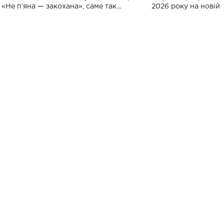
«Не пʼяна — закохана», саме так
2026 року на новій т
символічно названо майбутній концерт
stage відбудеться у
ALENA OMARGALIEVA.
ENIGMA VOICES' OR