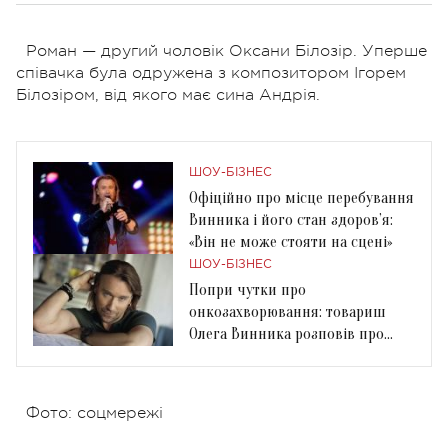
Роман — другий чоловік Оксани Білозір. Уперше
співачка була одружена з композитором Ігорем
Білозіром, від якого має сина Андрія.
ШОУ-БІЗНЕС
Офіційно про місце перебування
Винника і його стан здоров’я:
«Він не може стояти на сцені»
ШОУ-БІЗНЕС
Попри чутки про
онкозахворювання: товариш
Олега Винника розповів про
його стан
Фото: соцмережі