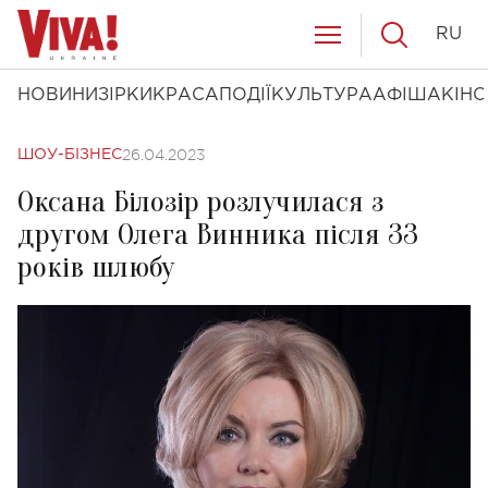
RU
НОВИНИ
ЗІРКИ
КРАСА
ПОДІЇ
КУЛЬТУРА
АФІША
КІНО
26.04.2023
ШОУ-БІЗНЕС
Оксана Білозір розлучилася з
другом Олега Винника після 33
років шлюбу