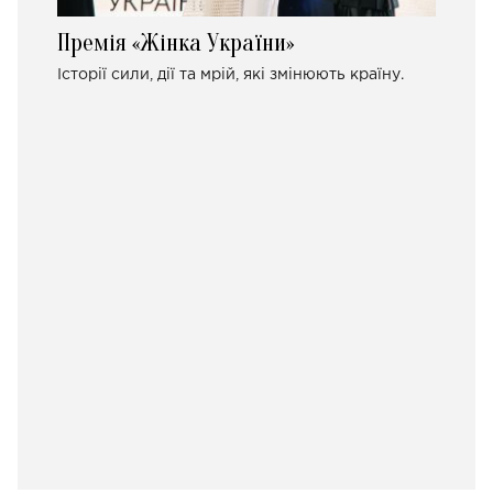
Премія «Жінка України»
Історії сили, дії та мрій, які змінюють країну.