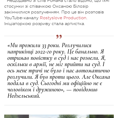
Нещодавно зі слів Романа стало відомо, що їхні
стосунки зі співачкою Оксаною Білозір
закінчилися розлученням. Про це він розповів
YouTube-каналу
Rostyslove Production
.
Ініціаторкою розриву стала артистка.
«Ми прожили 33 роки. Розлучилися
наприкінці 2022-го року. Це банально. Я
отримав повістку в суд і нас розвели. Я,
оскільки в армії, не міг прийти на суд. І
ось мене тричі не було і нас автоматично
розлучили. Я був проти цього. Але Оксана
подала в суд. Сьогодні ми офіційно не є
чоловіком і дружиною», — повідомив
Недзельський.