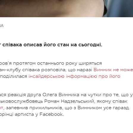
ВА
співака описав його стан на сьогодні.
ров’я протягом останнього року ширяться
ан-клубу співака розповіла, що наразі
Винник не може
 поділилася
інсайдерською інформацією про його
ася реакція друга Олега Винника на чутки про те, що у
йськовослужбовець Роман Надзельський, якому співак
нт
, запевнив прихильників, що з Винником усе гаразд.
орінці артиста у Facebook.