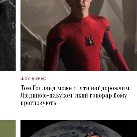
ШОУ-БІЗНЕС
Том Голланд може стати найдорожчим
Людиною-павуком: який гонорар йому
прогнозують