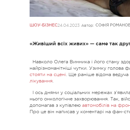
24.04.2023
Автор:
ШОУ-БІЗНЕС
СОФІЯ РОМАНО
«Живіший всіх живих» — саме так друг 
Навколо Олега Винника і його стану здо
найрізноманітніші чутки. Узимку голова ф
стояти на сцені
. Ще раніше відома ведуча
лікування
.
І ось днями у соціальних мережах з’явил
нього онкологічне захворювання. Так, ві
допомагав з купівлею
автомобілів на фро
Про це він написав у коментарі на фан-ст