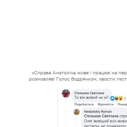
«Справа Анатоліча живе і працює на пер
розмовляв! Голос бодрячком, хвостік пєст