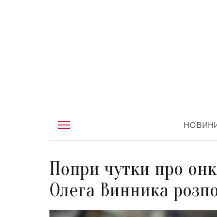
НОВИН
Попри чутки про он
Олега Винника розпо