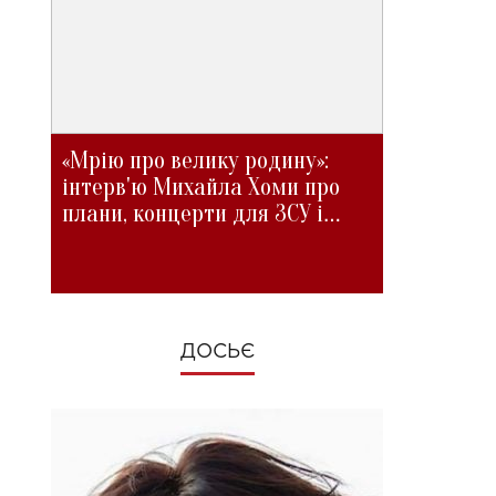
«Мрію про велику родину»:
інтерв'ю Михайла Хоми про
плани, концерти для ЗСУ і
зміни під час війни
ДОСЬЄ