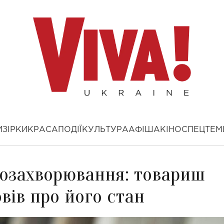
И
ЗІРКИ
КРАСА
ПОДІЇ
КУЛЬТУРА
АФІША
КІНО
СПЕЦТЕМ
козахворювання: товариш
вів про його стан