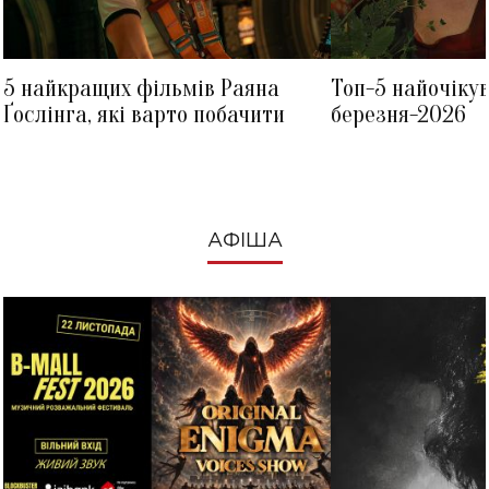
5 найкращих фільмів Раяна
Топ-5 найочіку
Ґослінга, які варто побачити
березня-2026
АФІША