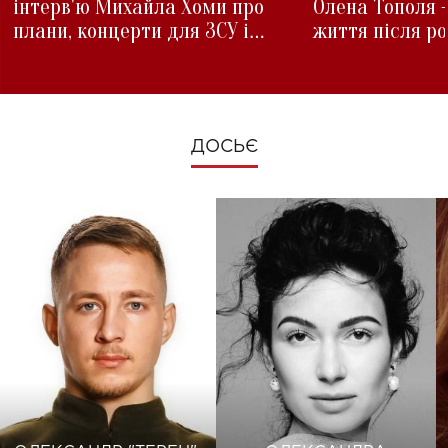
інтерв'ю Михайла Хоми про
Олена Тополя 
плани, концерти для ЗСУ і
життя після р
зміни під час війни
ДОСЬЄ