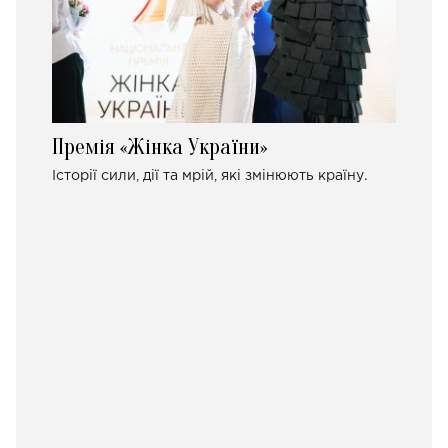
Премія «Жінка України»
Історії сили, дії та мрій, які змінюють країну.