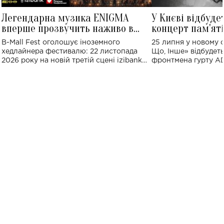
Легендарна музика ENIGMA
У Києві відбуде
вперше прозвучить наживо в
концерт пам'ят
Україні: де відбудеться концерт
Клименка: понад
B-Mall Fest оголошує іноземного
25 липня у новому o
виконають пісн
хедлайнера фестивалю: 22 листопада
Що, Інше» відбудеть
2026 року на новій третій сцені izibank
фронтмена гурту A
stage відбудеться українська прем'єра
Клименка. Це буде 
ENIGMA VOICES' ORIGINAL LIVE SHOW.
вечір, присвячений 
творчість стала си
справжньої любові д