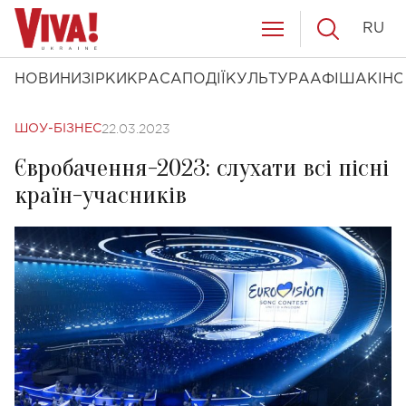
RU
НОВИНИ
ЗІРКИ
КРАСА
ПОДІЇ
КУЛЬТУРА
АФІША
КІНО
22.03.2023
ШОУ-БІЗНЕС
Євробачення-2023: слухати всі пісні
країн-учасників