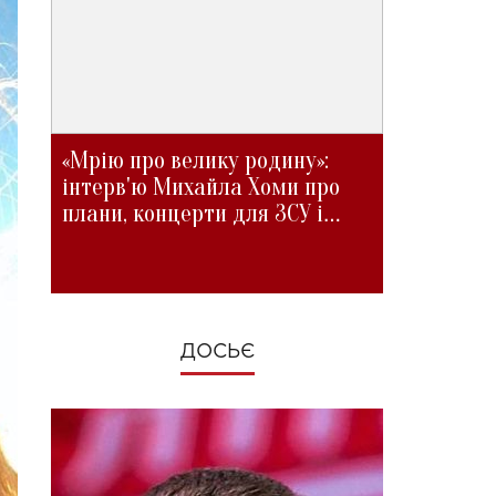
«Мрію про велику родину»:
інтерв'ю Михайла Хоми про
плани, концерти для ЗСУ і
зміни під час війни
ДОСЬЄ