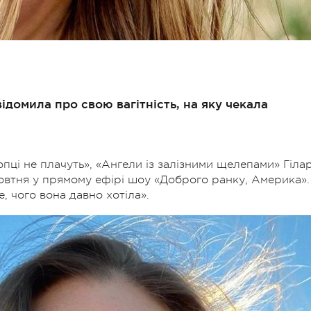
ідомила про свою вагітність, на яку чекала
опці не плачуть», «Ангели із залізними щелепами» Гілар
жовтня у прямому ефірі шоу «Доброго ранку, Америка».
, чого вона давно хотіла».