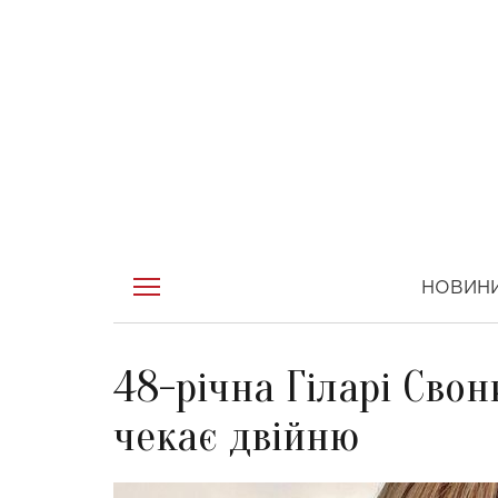
НОВИН
48-річна Гіларі Свон
чекає двійню