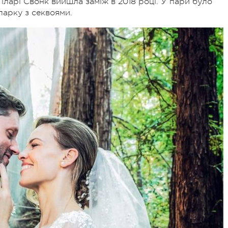
Гіларі Свонк вийшла заміж в 2018 році. У пари було
парку з секвоями.