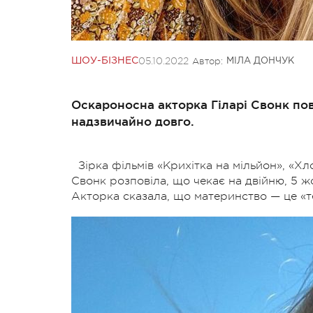
05.10.2022
Автор:
ШОУ-БІЗНЕС
МІЛА ДОНЧУК
Оскароносна акторка Гіларі Свонк пов
надзвичайно довго.
Зірка фільмів «Крихітка на мільйон», «Хл
Свонк розповіла, що чекає на двійню, 5 
Акторка сказала, що материнство — це «те