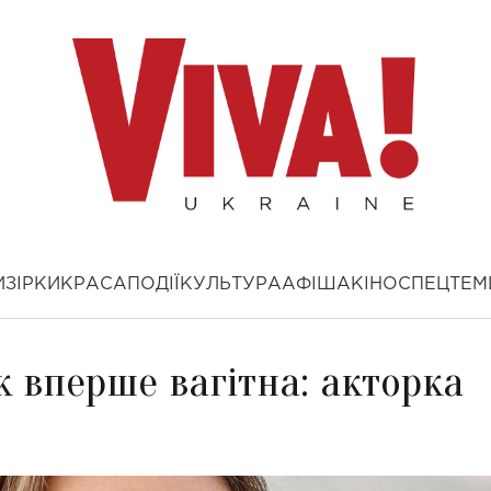
И
ЗІРКИ
КРАСА
ПОДІЇ
КУЛЬТУРА
АФІША
КІНО
СПЕЦТЕМ
к вперше вагітна: акторка