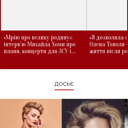
«Мрію про велику родину»:
«Я дозволила с
інтерв'ю Михайла Хоми про
Олена Тополя 
плани, концерти для ЗСУ і
життя після р
зміни під час війни
ДОСЬЄ