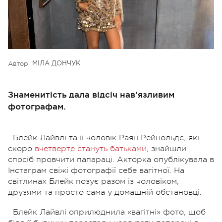
Автор:
МІЛА ДОНЧУК
Знаменитість дала відсіч нав’язливим
фотографам.
Блейк Лайвлі та її чоловік Раян Рейнольдс, які
скоро
вчетверте стануть батьками
, знайшли
спосіб провчити папараці. Акторка опублікувала в
Інстаграм свіжі фотографії себе вагітної. На
світлинах Блейк позує разом із чоловіком,
друзями та просто сама у домашній обстановці.
Блейк Лайвлі оприлюднила «вагітні» фото, щоб