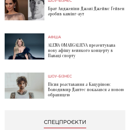
ШОУ-БІЗНЕС
Брат Анджеліни Джолі Джеймс Гейвен
зробив камінг-аут
АФІША
ALENA OMARGALIEVA презентувала
нову афішу великого концерту в
Палаці спорту
ШОУ-БІЗНЕС
Після розставання з Кацуріною:
Володимир Дантес показався з новою
обраницею
СПЕЦПРОЄКТИ