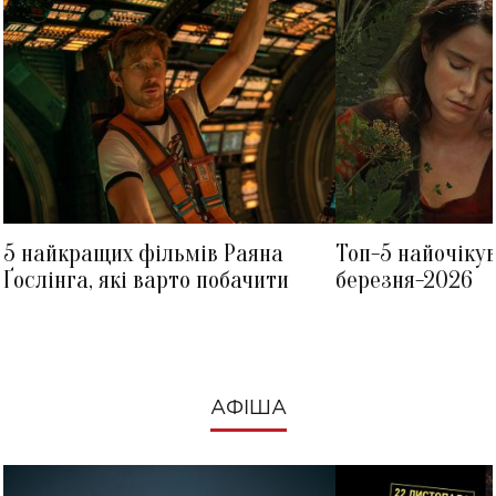
5 найкращих фільмів Раяна
Топ-5 найочіку
Ґослінга, які варто побачити
березня-2026
АФІША