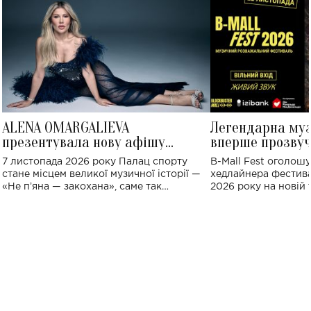
ALENA OMARGALIEVA
Легендарна му
презентувала нову афішу
вперше прозвуч
великого концерту в Палаці
Україні: де від
7 листопада 2026 року Палац спорту
B-Mall Fest оголош
спорту
стане місцем великої музичної історії —
хедлайнера фестива
«Не пʼяна — закохана», саме так
2026 року на новій т
символічно названо майбутній концерт
stage відбудеться у
ALENA OMARGALIEVA.
ENIGMA VOICES' OR