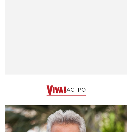
АСТРО