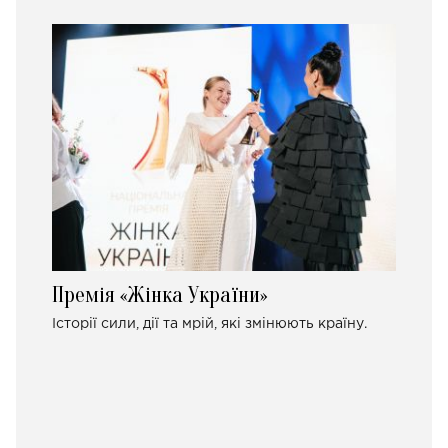
Премія «Жінка України»
Історії сили, дії та мрій, які змінюють країну.