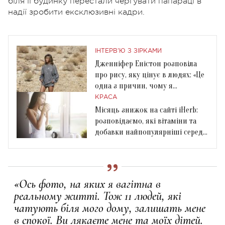
біля її будинку перестали чергувати папараці в
надії зробити ексклюзивні кадри.
ІНТЕРВ'Ю З ЗІРКАМИ
Дженніфер Еністон розповіла
про рису, яку цінує в людях: «Це
одна з причин, чому я
закохуюсь»
КРАСА
Місяць знижок на сайті iHerb:
розповідаємо, які вітаміни та
добавки найпопулярніші серед
українців
«Ось фото, на яких я вагітна в
реальному житті. Тож 11 людей, які
чатують біля мого дому, залишать мене
в спокої. Ви лякаєте мене та моїх дітей.