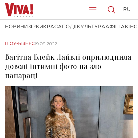
RU
НОВИНИ
ЗІРКИ
КРАСА
ПОДІЇ
КУЛЬТУРА
АФІША
КІНО
19.09.2022
ШОУ-БІЗНЕС
Вагітна Блейк Лайвлі оприлюднила
доволі інтимні фото на зло
папараці