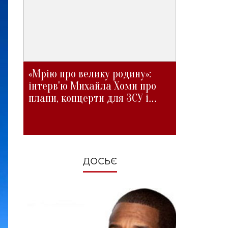
«Мрію про велику родину»:
інтерв'ю Михайла Хоми про
плани, концерти для ЗСУ і
зміни під час війни
ДОСЬЄ