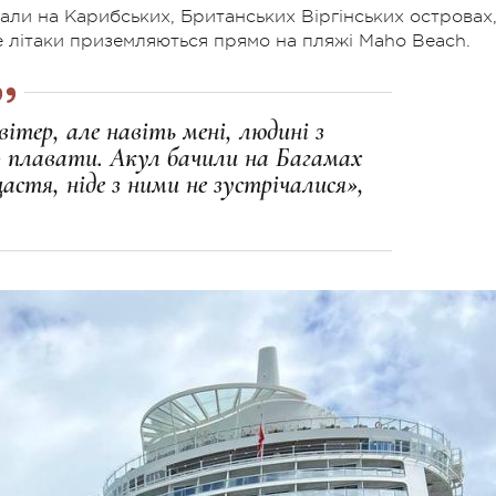
али на Карибських, Британських Віргінських островах
е літаки приземляються прямо на пляжі
Maho Beach
.
вітер, але навіть мені, людині з
 плавати. Акул бачили на Багамах
щастя, ніде з ними не зустрічалися»,