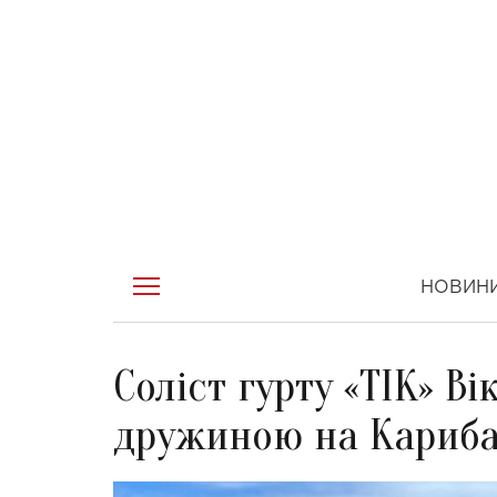
НОВИН
Соліст гурту «ТІК» В
дружиною на Кариб