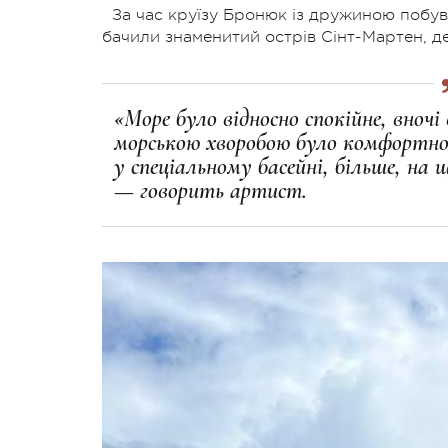
За час круїзу Бронюк із дружиною побув
бачили знаменитий острів Сінт-Мартен, д
«Море було відносно спокійне, вночі 
морською хворобою було комфортно
у спеціальному басейні, більше, на 
— говорить артист.