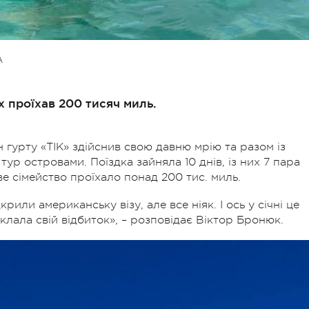
А
х проїхав 200 тисяч миль.
 гурту «ТІК» здійснив свою давню мрію та разом із
р островами. Поїздка зайняла 10 днів, із них 7 пара
ве сімейство проїхало понад 200 тис. миль.
рили американську візу, але все ніяк. І ось у січні це
аклала свій відбиток», – розповідає Віктор Бронюк.