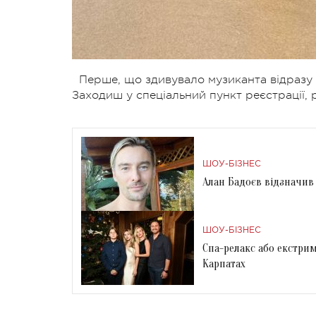
Перше, що здивувало музиканта відразу 
Заходиш у спеціальний пункт реєстрації,
ШОУ-БІЗНЕС
Алан Бадоєв відзначив
ШОУ-БІЗНЕС
Спа-релакс або екстрим
Карпатах