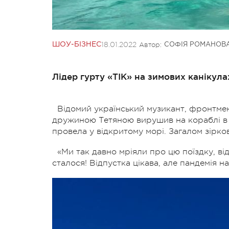
18.01.2022
Автор:
ШОУ-БІЗНЕС
СОФІЯ РОМАНОВ
Лідер гурту «ТІК» на зимових канікула
Відомий український музикант, фронтмен
дружиною Тетяною вирушив на кораблі в ту
провела у відкритому морі. Загалом зірко
«Ми так давно мріяли про цю поїздку, відк
сталося! Відпустка цікава, але пандемія н