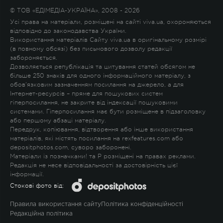
© ТОВ «ЕДІМЕДІА-УКРАЇНА», 2008 - 2026
Усі права на матеріали, розміщені на сайті viva.ua, охороняються
відповідно до законодавства України.
Використання матеріалів Сайту viva.ua в оригінальному розмірі
(в повному обсязі) без письмового дозволу редакції
забороняється.
Дозволяється републікація та цитування статей обсягом не
більше 250 знаків для одного інформаційного матеріалу, з
обов'язковим зазначенням посилання на джерело, а для
Інтернет-ресурсів – пряме для пошукових систем
гіперпосилання, не закрите від індексації пошуковими
системами. Гіперпосилання має бути розміщене в підзаголовку
або першому абзаці матеріалу.
Передрук, копіювання, відтворення або інше використання
матеріалів, які містять посилання на rexfeatures.com або
depositphotos.com, суворо заборонені.
Матеріали із позначками
!
та
P
розміщені на правах реклами.
Редакція не несе відповідальності за достовірність цієї
інформації.
Стокові фото від:
Правила використання сайту
Політика конфіденційності
Редакційна політика