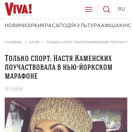
RU
НОВИНИ
ЗІРКИ
КРАСА
ПОДІЇ
КУЛЬТУРА
АФІША
КІНО
ГОЛОВНА
АРХІВ
ТОЛЬКО СПОРТ: НАСТЯ КАМЕНСКИХ ПОУЧАСТВ
Только спорт: Настя Каменских
поучаствовала в нью-йоркском
марафоне
13.11.2015