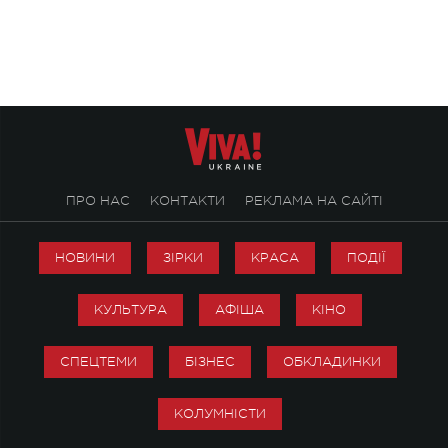
ENIGMA VOICES' ORIGINAL LIVE SHOW.
вечір, присвячений 
творчість стала си
справжньої любові д
ПРО НАС
КОНТАКТИ
РЕКЛАМА НА САЙТІ
НОВИНИ
ЗІРКИ
КРАСА
ПОДІЇ
КУЛЬТУРА
АФІША
КІНО
СПЕЦТЕМИ
БІЗНЕС
ОБКЛАДИНКИ
КОЛУМНІСТИ