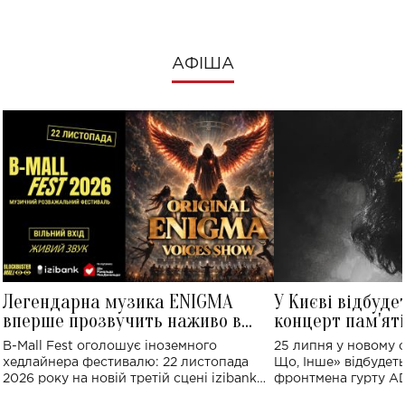
АФІША
Легендарна музика ENIGMA
У Києві відбуде
вперше прозвучить наживо в
концерт пам'ят
Україні: де відбудеться концерт
Клименка: понад
B-Mall Fest оголошує іноземного
25 липня у новому o
виконають пісн
хедлайнера фестивалю: 22 листопада
Що, Інше» відбудеть
2026 року на новій третій сцені izibank
фронтмена гурту A
stage відбудеться українська прем'єра
Клименка. Це буде 