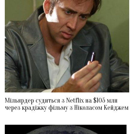
Мільярдер судиться з Netflix на $105 млн
через крадіжку фільму з Ніколасом Кейджем