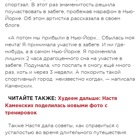
спортзал. В этот раз знаменитость решила
поучаствовать в забеге, пробежав марафон в Нью-
Йорке. Об этом артистка рассказала в своем
блоге.
«А потом мы прибыли в Нью-Йорк... Сбылась моя
мечта! Я принимала участие в забеге. И ни где-
нибудь, а в самом Нью-Йорке. Я променяла
лишних 2 часа драгоценного сна на участие в
забеге. Подумала, что поспать я смогу ещё много
раз, хоть и через 3 недели. А покорить такой
спортивный город неизвестно когда», — написала
Каменских.
ЧИТАЙТЕ ТАКЖЕ:
Худеем дальше: Настя
Каменских поделилась новыми фото с
тренировок
Также Настя дала советы, как справиться с
усталостью во время длительного путешествия.