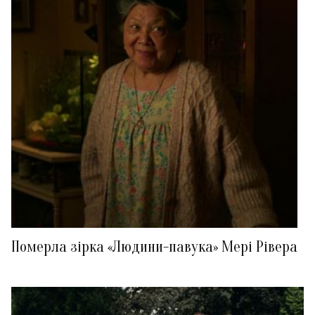
Померла зірка «Людини-павука» Мері Рівера