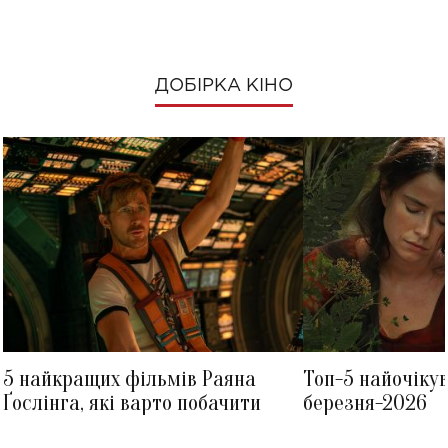
ДОБІРКА КІНО
5 найкращих фільмів Раяна
Топ-5 найочіку
Ґослінга, які варто побачити
березня-2026