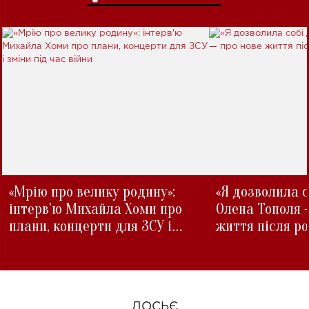
«Мрію про велику родину»:
«Я дозволила с
інтерв'ю Михайла Хоми про
Олена Тополя 
плани, концерти для ЗСУ і
життя після р
зміни під час війни
ДОСЬЄ