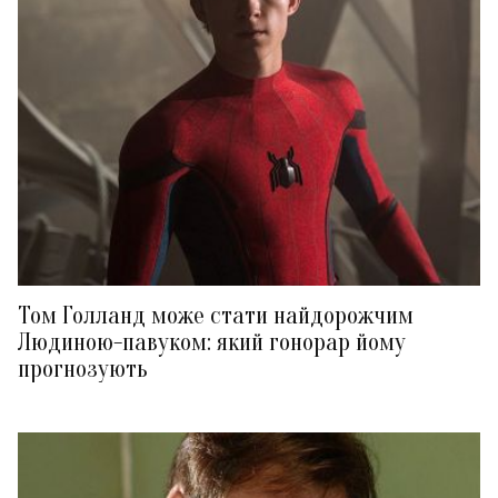
Том Голланд може стати найдорожчим
Людиною-павуком: який гонорар йому
прогнозують