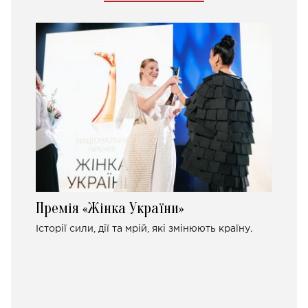
Премія «Жінка України»
Історії сили, дії та мрій, які змінюють країну.