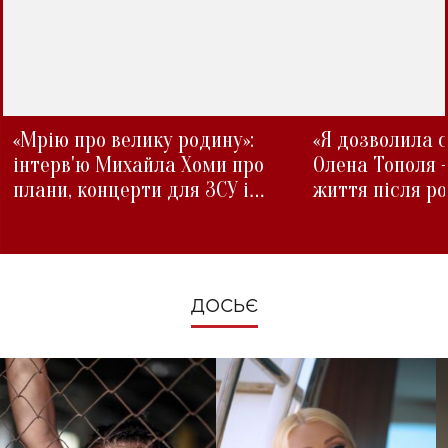
«Мрію про велику родину»:
«Я дозволила с
інтерв'ю Михайла Хоми про
Олена Тополя 
плани, концерти для ЗСУ і
життя після р
зміни під час війни
ДОСЬЄ