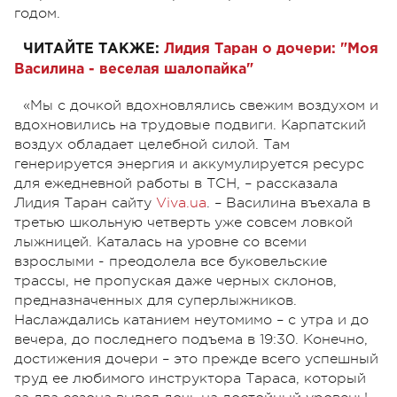
годом.
ЧИТАЙТЕ ТАКЖЕ:
Лидия Таран о дочери: "Моя
Василина - веселая шалопайка"
«Мы с дочкой вдохновлялись свежим воздухом и
вдохновились на трудовые подвиги. Карпатский
воздух обладает целебной силой. Там
генерируется энергия и аккумулируется ресурс
для ежедневной работы в ТСН, – рассказала
Лидия Таран сайту
Viva.ua
. – Василина въехала в
третью школьную четверть уже совсем ловкой
лыжницей. Каталась на уровне со всеми
взрослыми - преодолела все буковельские
трассы, не пропуская даже черных склонов,
предназначенных для суперлыжников.
Наслаждались катанием неутомимо – с утра и до
вечера, до последнего подъема в 19:30. Конечно,
достижения дочери – это прежде всего успешный
труд ее любимого инструктора Тараса, который