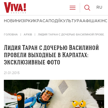
RU
НОВИНИ
ЗІРКИ
КРАСА
ПОДІЇ
КУЛЬТУРА
АФІША
КІНО
ГОЛОВНА
АРХІВ
ЛИДИЯ ТАРАН С ДОЧЕРЬЮ ВАСИЛИНОЙ ПРОВЕЛ
Лидия Таран с дочерью Василиной
провели выходные в Карпатах:
эксклюзивные фото
21.01.2015