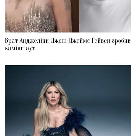
Брат Анджеліни Джолі Джеймс Гейвен зробив
камінг-аут