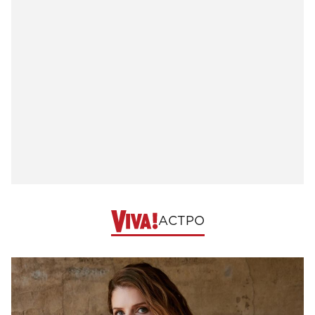
АСТРО