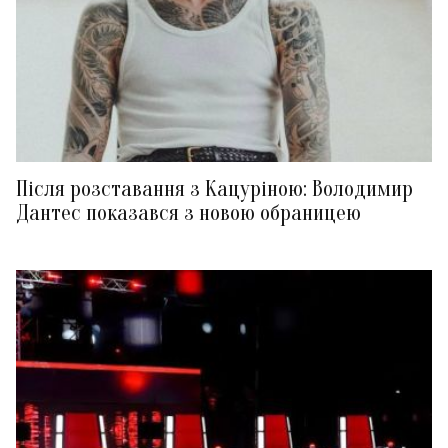
Після розставання з Кацуріною: Володимир
Дантес показався з новою обраницею