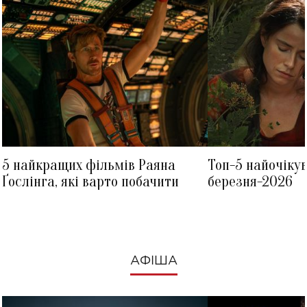
5 найкращих фільмів Раяна
Топ-5 найочіку
Ґослінга, які варто побачити
березня-2026
АФІША