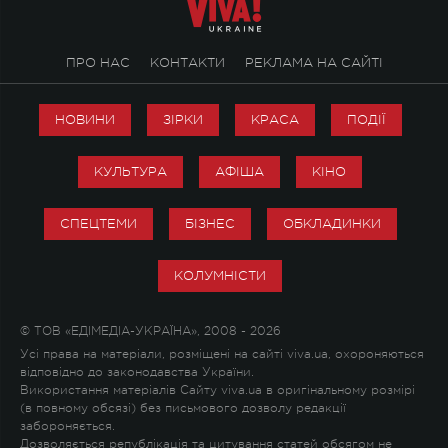
ПРО НАС
КОНТАКТИ
РЕКЛАМА НА САЙТІ
НОВИНИ
ЗІРКИ
КРАСА
ПОДІЇ
КУЛЬТУРА
АФІША
КІНО
СПЕЦТЕМИ
БІЗНЕС
ОБКЛАДИНКИ
КОЛУМНІСТИ
© ТОВ «ЕДІМЕДІА-УКРАЇНА», 2008 - 2026
Усі права на матеріали, розміщені на сайті viva.ua, охороняються
відповідно до законодавства України.
Використання матеріалів Сайту viva.ua в оригінальному розмірі
(в повному обсязі) без письмового дозволу редакції
забороняється.
Дозволяється републікація та цитування статей обсягом не