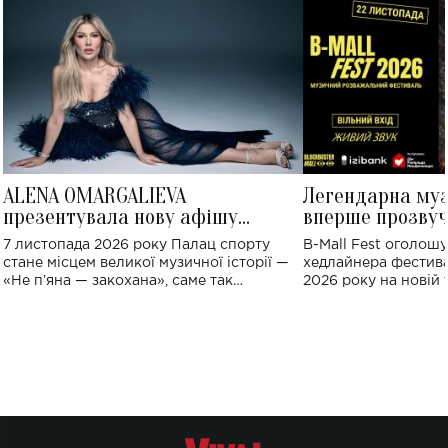
ALENA OMARGALIEVA
Легендарна му
презентувала нову афішу
вперше прозвуч
великого концерту в Палаці
Україні: де від
7 листопада 2026 року Палац спорту
B-Mall Fest оголош
спорту
стане місцем великої музичної історії —
хедлайнера фестива
«Не пʼяна — закохана», саме так
2026 року на новій т
символічно названо майбутній концерт
stage відбудеться у
ALENA OMARGALIEVA.
ENIGMA VOICES' OR