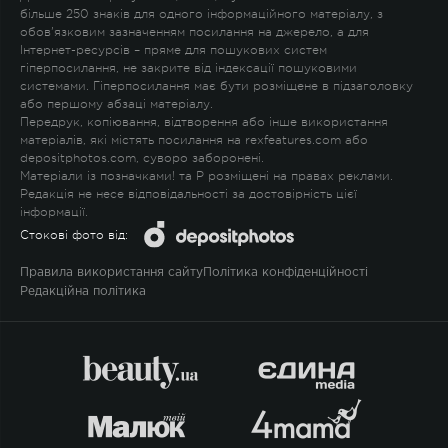
більше 250 знаків для одного інформаційного матеріалу, з
обов'язковим зазначенням посилання на джерело, а для
Інтернет-ресурсів – пряме для пошукових систем
гіперпосилання, не закрите від індексації пошуковими
системами. Гіперпосилання має бути розміщене в підзаголовку
або першому абзаці матеріалу.
Передрук, копіювання, відтворення або інше використання
матеріалів, які містять посилання на rexfeatures.com або
depositphotos.com, суворо заборонені.
Матеріали із позначками
!
та
P
розміщені на правах реклами.
Редакція не несе відповідальності за достовірність цієї
інформації.
Стокові фото від:
Правила використання сайту
Політика конфіденційності
Редакційна політика