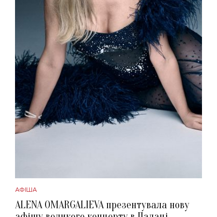
АФІША
ALENA OMARGALIEVA презентувала нову
афішу великого концерту в Палаці