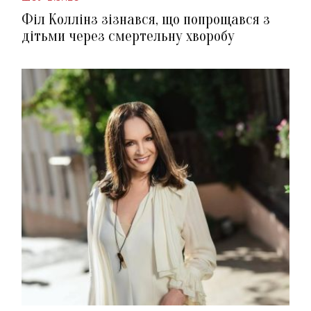
Філ Коллінз зізнався, що попрощався з
дітьми через смертельну хворобу