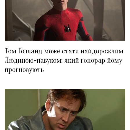
Том Голланд може стати найдорожчим
Людиною-павуком: який гонорар йому
прогнозують