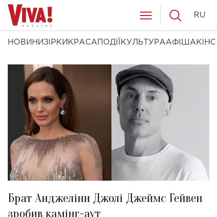
RU
НОВИНИ
ЗІРКИ
КРАСА
ПОДІЇ
КУЛЬТУРА
АФІША
КІНО
Брат Анджеліни Джолі Джеймс Гейвен
зробив камінг-аут