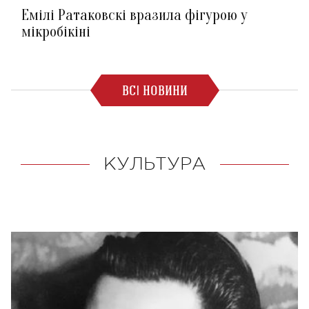
Емілі Ратаковскі вразила фігурою у
мікробікіні
ВСІ НОВИНИ
КУЛЬТУРА