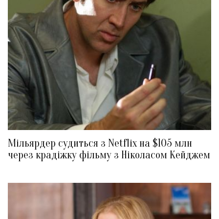
Мільярдер судиться з Netflix на $105 млн
через крадіжку фільму з Ніколасом Кейджем