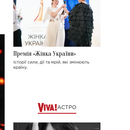
Премія «Жінка України»
Історії сили, дії та мрій, які змінюють
країну.
АСТРО