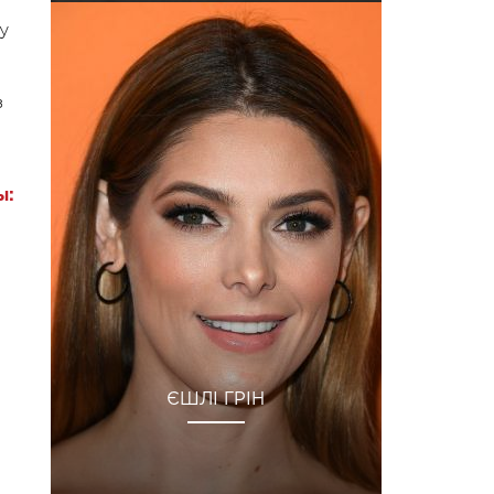
у
з
ы:
ЄШЛІ ГРІН