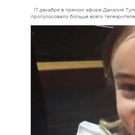
17 декабря в прямом эфире Данэлия Туле
проголосовало больше всего телезрителе