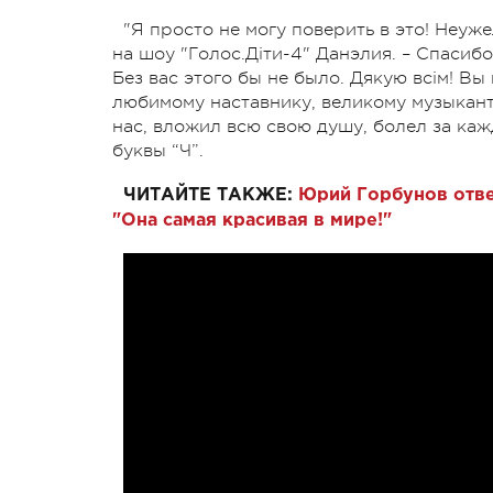
"Я просто не могу поверить в это! Неу
на шоу "Голос.Діти-4" Данэлия. – Спасибо
Без вас этого бы не было. Дякую всім! Вы
любимому наставнику, великому музыкант
нас, вложил всю свою душу, болел за каж
буквы “Ч”.
ЧИТАЙТЕ ТАКЖЕ:
Юрий Горбунов отве
"Она самая красивая в мире!"