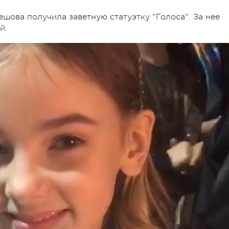
шова получила заветную статуэтку "Голоса". За нее
й.