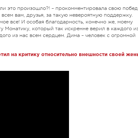
жели это произошло?! – прокомментировала свою побед
 всем вам, друзья, за такую невероятную поддержку.
 мое все! И особая благодарность, конечно же, моему
у Монатику, который так искренне верил в каждого и
дого из нас всем сердцем. Дима – человек с огромной
тил на критику относительно внешности своей жен