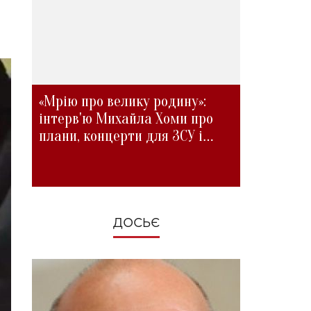
«Мрію про велику родину»:
інтерв'ю Михайла Хоми про
плани, концерти для ЗСУ і
зміни під час війни
ДОСЬЄ