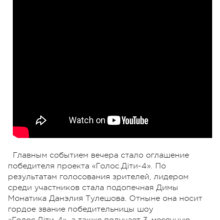
Главным событием вечера стало оглашение
победителя проекта «Голос.Діти-4». По
результатам голосования зрителей, лидером
среди участников стала подопечная Димы
Монатика Данэлия Тулешова. Отныне она носит
гордое звание победительницы шоу
«Голос.Діти-4», а также получает 3-месячную