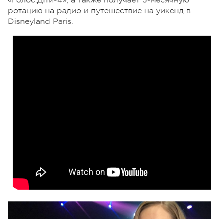
ротацию на радио и путешествие на уикенд в
Disneyland Paris.