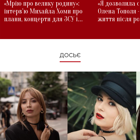
«Мрію про велику родину»:
«Я дозволила с
інтерв'ю Михайла Хоми про
Олена Тополя 
плани, концерти для ЗСУ і
життя після р
зміни під час війни
ДОСЬЄ