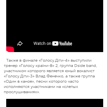
Также в финале «Голосу.Діти-4» выступили
тренер «Голосу країни-8» 2, группа Dside band,
участником которого является юный вокалист
«Голосу.Діти-3» Влад Фенечко, а также группа
«Один в каное», песни которого часто
исполняются участниками на «слепых
прослушиваниях».