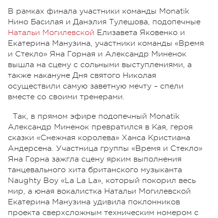
В рамках финала участники команды Monatik
Нино Басилая и Данэлия Тулешова, подопечные
Натальи Могилевской
Елизавета Яковенко и
Екатерина Манузина, участники команды «Время
и Стекло» Яна Горная и Александр Миненок
вышла на сцену с сольными выступлениями, а
также накануне Дня святого Николая
осуществили самую заветную мечту – спели
вместе со своими тренерами.
Так, в прямом эфире подопечный Monatik
Александр Миненок превратился в Кая, героя
сказки «Снежная королева» Ханса Кристиана
Андерсена. Участница группы «Время и Стекло»
Яна Горна зажгла сцену ярким выполнения
танцевального хита британского музыканта
Naughty Boy «La La La», который покорил весь
мир, а юная вокалистка Натальи Могилевской
Екатерина Манузина удивила поклонников
проекта сверхсложным техническим номером с