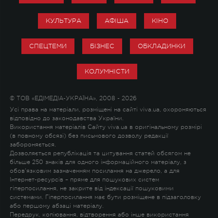
КУЛЬТУРА
АФІША
КІНО
СПЕЦТЕМИ
БІЗНЕС
ОБКЛАДИНКИ
КОЛУМНІСТИ
© ТОВ «ЕДІМЕДІА-УКРАЇНА», 2008 - 2026
Усі права на матеріали, розміщені на сайті viva.ua, охороняються
відповідно до законодавства України.
Використання матеріалів Сайту viva.ua в оригінальному розмірі
(в повному обсязі) без письмового дозволу редакції
забороняється.
Дозволяється републікація та цитування статей обсягом не
більше 250 знаків для одного інформаційного матеріалу, з
обов'язковим зазначенням посилання на джерело, а для
Інтернет-ресурсів – пряме для пошукових систем
гіперпосилання, не закрите від індексації пошуковими
системами. Гіперпосилання має бути розміщене в підзаголовку
або першому абзаці матеріалу.
Передрук, копіювання, відтворення або інше використання