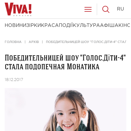
RU
НОВИНИ
ЗІРКИ
КРАСА
ПОДІЇ
КУЛЬТУРА
АФІША
КІНО
ГОЛОВНА
АРХІВ
ПОБЕДИТЕЛЬНИЦЕЙ ШОУ "ГОЛОС.ДІТИ-4" СТАЛ
Победительницей шоу "Голос.Діти-4"
стала подопечная Монатика
18.12.2017