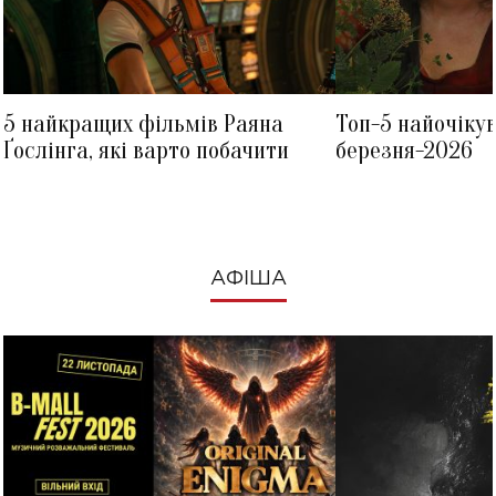
5 найкращих фільмів Раяна
Топ-5 найочіку
Ґослінга, які варто побачити
березня-2026
АФІША