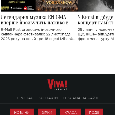
Легендарна музика ENIGMA
У Києві відбуде
вперше прозвучить наживо в
концерт пам'ят
Україні: де відбудеться концерт
Клименка: понад
B-Mall Fest оголошує іноземного
25 липня у новому o
виконають пісн
хедлайнера фестивалю: 22 листопада
Що, Інше» відбудеть
2026 року на новій третій сцені izibank
фронтмена гурту A
stage відбудеться українська прем'єра
Клименка. Це буде 
ENIGMA VOICES' ORIGINAL LIVE SHOW.
вечір, присвячений 
творчість стала си
справжньої любові д
ПРО НАС
КОНТАКТИ
РЕКЛАМА НА САЙТІ
НОВИНИ
ЗІРКИ
КРАСА
ПОДІЇ