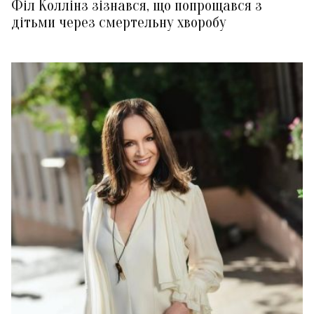
Філ Коллінз зізнався, що попрощався з
дітьми через смертельну хворобу