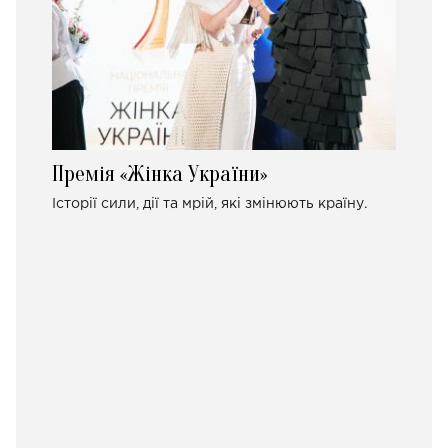
Премія «Жінка України»
Історії сили, дії та мрій, які змінюють країну.