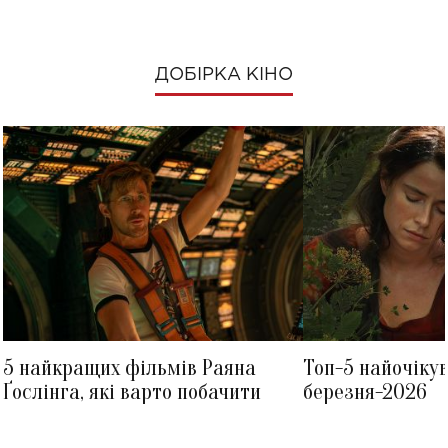
ДОБІРКА КІНО
5 найкращих фільмів Раяна
Топ-5 найочіку
Ґослінга, які варто побачити
березня-2026