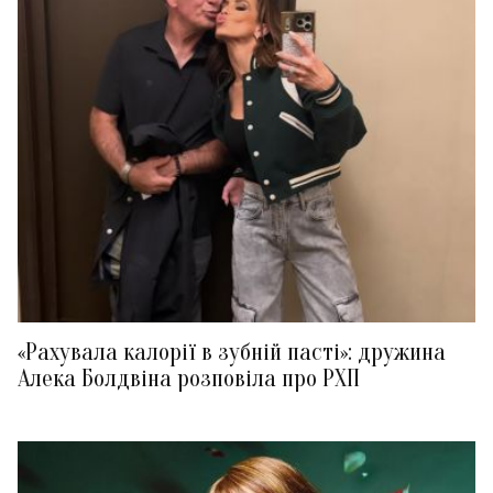
«Рахувала калорії в зубній пасті»: дружина
Алека Болдвіна розповіла про РХП