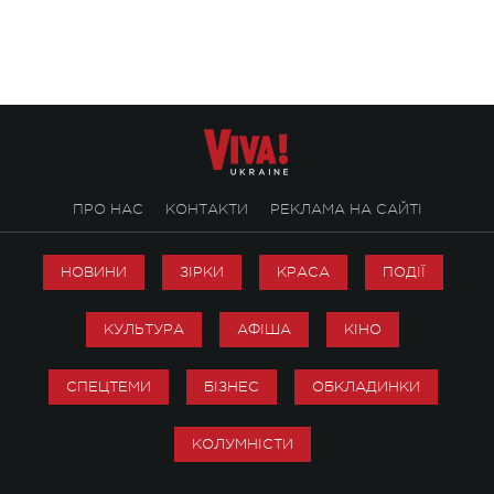
творчість стала си
справжньої любові д
ПРО НАС
КОНТАКТИ
РЕКЛАМА НА САЙТІ
НОВИНИ
ЗІРКИ
КРАСА
ПОДІЇ
КУЛЬТУРА
АФІША
КІНО
СПЕЦТЕМИ
БІЗНЕС
ОБКЛАДИНКИ
КОЛУМНІСТИ