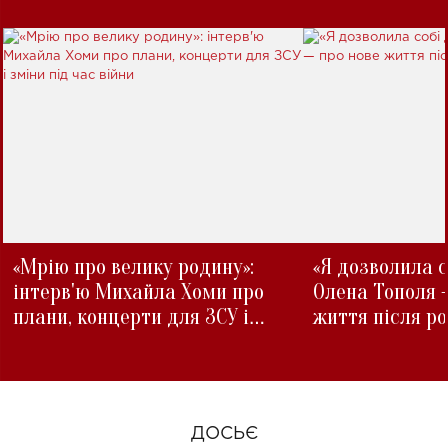
«Мрію про велику родину»:
«Я дозволила с
інтерв'ю Михайла Хоми про
Олена Тополя 
плани, концерти для ЗСУ і
життя після р
зміни під час війни
ДОСЬЄ