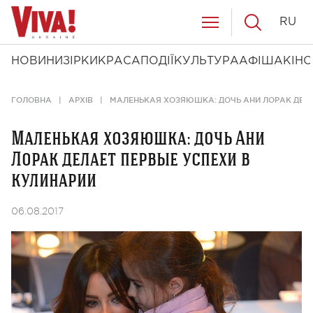
RU
НОВИНИ
ЗІРКИ
КРАСА
ПОДІЇ
КУЛЬТУРА
АФІША
КІНО
ГОЛОВНА
АРХІВ
МАЛЕНЬКАЯ ХОЗЯЮШКА: ДОЧЬ АНИ ЛОРАК ДЕЛА
Маленькая хозяюшка: дочь Ани
Лорак делает первые успехи в
кулинарии
06.08.2017