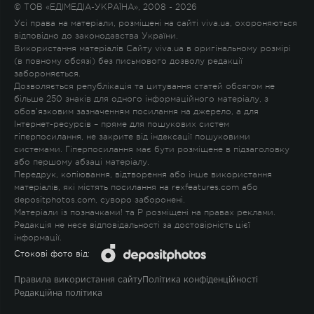
© ТОВ «ЕДІМЕДІА-УКРАЇНА», 2008 - 2026
Усі права на матеріали, розміщені на сайті viva.ua, охороняються
відповідно до законодавства України.
Використання матеріалів Сайту viva.ua в оригінальному розмірі
(в повному обсязі) без письмового дозволу редакції
забороняється.
Дозволяється републікація та цитування статей обсягом не
більше 250 знаків для одного інформаційного матеріалу, з
обов'язковим зазначенням посилання на джерело, а для
Інтернет-ресурсів – пряме для пошукових систем
гіперпосилання, не закрите від індексації пошуковими
системами. Гіперпосилання має бути розміщене в підзаголовку
або першому абзаці матеріалу.
Передрук, копіювання, відтворення або інше використання
матеріалів, які містять посилання на rexfeatures.com або
depositphotos.com, суворо заборонені.
Матеріали із позначками
!
та
P
розміщені на правах реклами.
Редакція не несе відповідальності за достовірність цієї
інформації.
Стокові фото від:
Правила використання сайту
Політика конфіденційності
Редакційна політика