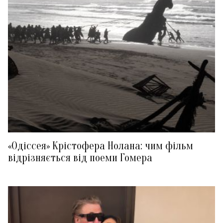
«Одіссея» Крістофера Нолана: чим фільм
відрізняється від поеми Гомера