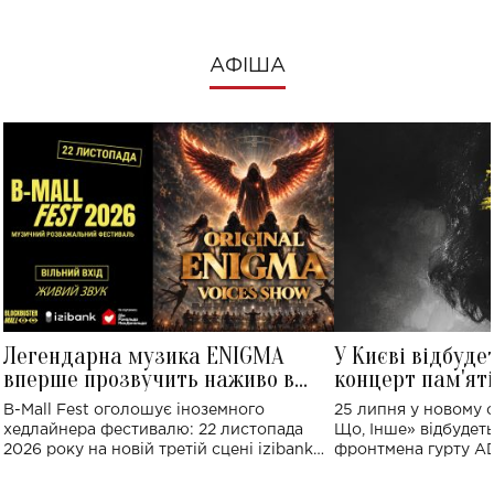
АФІША
Легендарна музика ENIGMA
У Києві відбуде
вперше прозвучить наживо в
концерт пам'ят
Україні: де відбудеться концерт
Клименка: понад
B-Mall Fest оголошує іноземного
25 липня у новому o
виконають пісн
хедлайнера фестивалю: 22 листопада
Що, Інше» відбудеть
2026 року на новій третій сцені izibank
фронтмена гурту A
stage відбудеться українська прем'єра
Клименка. Це буде 
ENIGMA VOICES' ORIGINAL LIVE SHOW.
вечір, присвячений 